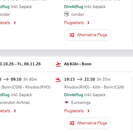
tflug
Inkl. Gepäck
Direktflug
Inkl. Gepäck
ondor
condor
etails
Flugdetails
Alternative Flüge
30.10.26
–
Fr., 06.11.26
Ab
Köln - Bonn
0
09:10
3h 40m
19:15
21:50
3h 35m
- Bonn
(
CGN
) -
Rhodos
(
RHO
)
Rhodos
(
RHO
) -
Köln - Bonn
(
CGN
)
tflug
Inkl. Gepäck
Direktflug
Inkl. Gepäck
orendon Airlines
Eurowings
etails
Flugdetails
Alternative Flüge