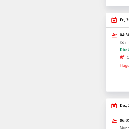
Fr., 
04:3
Köln 
Direk
C
Flugd
Do.,
06:0
Münc