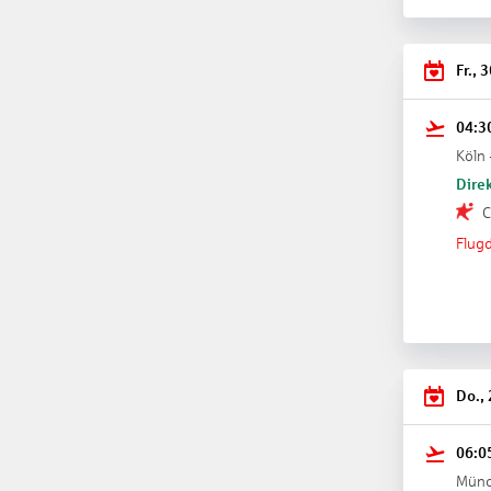
Fr., 
04:3
Köln 
Direk
C
Flugd
Do.,
06:0
Münc