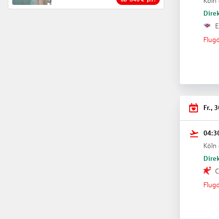
Köln 
Direk
E
Flugd
Fr., 
04:3
Köln 
Direk
C
Flugd