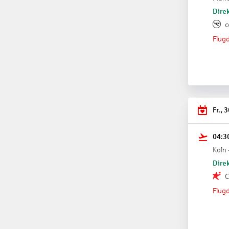
Direk
c
Flugd
Fr., 
04:3
Köln 
Direk
C
Flugd