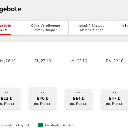
gebote
ngebote
Ohne Verpflegung
mind. Frühstück
min
840
€
nicht verfügbar
nicht verfügbar
o., 26.10.
Di., 27.10.
Mi., 28.10.
Do., 29.10.
ab
ab
ab
ab
912
€
940
€
864
€
847
€
ro Person
pro Person
pro Person
pro Person
usgewähltes Angebot
Günstigstes Angebot