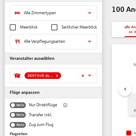
100
An
Alle Zimmertypen
alle A
Meerblick
Seitlicher Meerblick
ab
Alle Verpflegungsarten
Veranstalter auswählen
M
DERTOUR dynamisch
Flüge anpassen
Nur Direktflüge
Nein
p
Transfer inkl.
Nein
Zug zum Flug
Nein
A
Flugzeiten