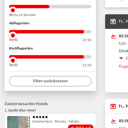
Bis zu 24 Stunden
Fr., 
Abflugzeiten
05:5
00:00
23:59
Köln 
Rückflugzeiten
Direk
E
00:00
23:59
Flugd
Filter zurücksetzen
Zuletzt besuchte Hotels
Fr., 
1
.
Apollo Blue Hotel
05:5
5
Griechenland . Rhodos . Faliraki
ab
840
€
p.P.