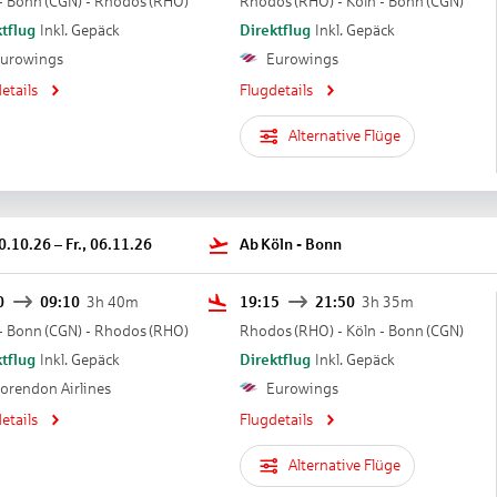
- Bonn
(
CGN
) -
Rhodos
(
RHO
)
Rhodos
(
RHO
) -
Köln - Bonn
(
CGN
)
tflug
Inkl. Gepäck
Direktflug
Inkl. Gepäck
urowings
Eurowings
etails
Flugdetails
Alternative Flüge
30.10.26
–
Fr., 06.11.26
Ab
Köln - Bonn
0
09:10
3h 40m
19:15
21:50
3h 35m
- Bonn
(
CGN
) -
Rhodos
(
RHO
)
Rhodos
(
RHO
) -
Köln - Bonn
(
CGN
)
tflug
Inkl. Gepäck
Direktflug
Inkl. Gepäck
orendon Airlines
Eurowings
etails
Flugdetails
Alternative Flüge