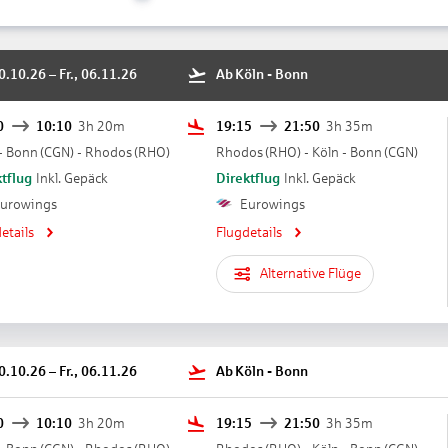
30.10.26
–
Fr., 06.11.26
Ab
Köln - Bonn
0
10:10
3h 20m
19:15
21:50
3h 35m
- Bonn
(
CGN
) -
Rhodos
(
RHO
)
Rhodos
(
RHO
) -
Köln - Bonn
(
CGN
)
tflug
Inkl. Gepäck
Direktflug
Inkl. Gepäck
urowings
Eurowings
etails
Flugdetails
Alternative Flüge
30.10.26
–
Fr., 06.11.26
Ab
Köln - Bonn
0
10:10
3h 20m
19:15
21:50
3h 35m