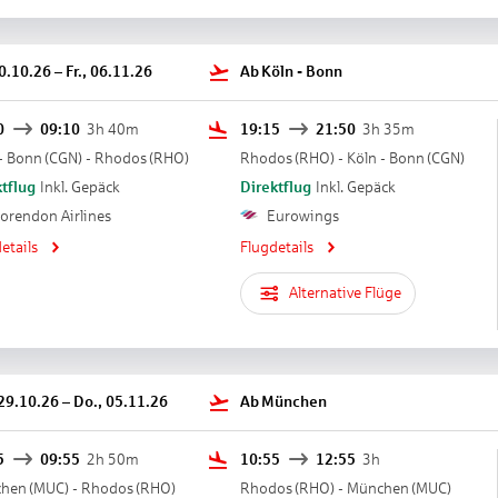
30.10.26
–
Fr., 06.11.26
Ab
Köln - Bonn
0
09:10
3h 40m
19:15
21:50
3h 35m
- Bonn
(
CGN
) -
Rhodos
(
RHO
)
Rhodos
(
RHO
) -
Köln - Bonn
(
CGN
)
tflug
Inkl. Gepäck
Direktflug
Inkl. Gepäck
orendon Airlines
Eurowings
etails
Flugdetails
Alternative Flüge
 29.10.26
–
Do., 05.11.26
Ab
München
5
09:55
2h 50m
10:55
12:55
3h
hen
(
MUC
) -
Rhodos
(
RHO
)
Rhodos
(
RHO
) -
München
(
MUC
)