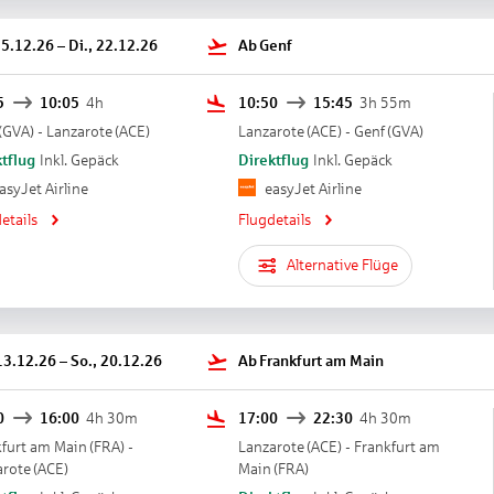
OD TRUCK“: gegen Gebühr, bei All Inclusive inklusive
OL BAR STAR PRESTIGE“: gegen Gebühr, bei All Inclusive inklusive
15.12.26
–
Di., 22.12.26
Ab
Genf
 Fitness:
Wassersport
Gegen Gebühr (teils Fremdleistungen)
rfen
5
10:05
4h
10:50
15:45
3h 55m
(
GVA
) -
Lanzarote
(
ACE
)
Lanzarote
(
ACE
) -
Genf
(
GVA
)
uchschule
tflug
Inkl. Gepäck
Direktflug
Inkl. Gepäck
 Fitness
Ohne Gebühr
asyJet Airline
easyJet Airline
raum
lleyball
etails
Flugdetails
Hartplatz
ebühr (teils Fremdleistungen)
Alternative Flüge
t: Fahrrad
ss:
nen/-grotte
13.12.26
–
So., 20.12.26
Ab
Frankfurt am Main
ebühr (teils Fremdleistungen)
sbereich/Spa: ab 0 Jahre
0
16:00
4h 30m
17:00
22:30
4h 30m
che Sauna, Hamam
kfurt am Main
(
FRA
) -
Lanzarote
(
ACE
) -
Frankfurt am
en
arote
(
ACE
)
Main
(
FRA
)