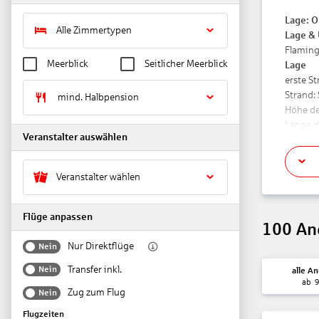
Lage:
O
Alle Zimmertypen
Lage &
Flaming
Meerblick
Seitlicher Meerblick
Lage
erste S
Strand:
mind. Halbpension
Höhe de
Länge d
Veranstalter auswählen
Breite d
Entfer
Veranstalter wählen
Flughaf
Strand 
Stadtze
Flüge anpassen
100
An
Das bie
Nur Direktflüge
Nein
Check-i
Transfer inkl.
Nein
alle A
Check-o
ab
Letzte 
Zug zum Flug
Nein
Rezeptio
Flugzeiten