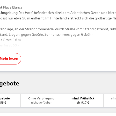
rt
Playa Blanca
 Umgebung
Das Hotel befindet sich direkt am Atlantischen Ozean und biete
o ist nur etwa 50 m entfernt. Im Hinterland erstreckt sich die großartige 
trandlage, an der Strandpromenade, durch Straße vom Strand getrennt, ruhi
 Sand, Liegen: gegen Gebühr, Sonnenschirme: gegen Gebühr
s Ortes: 16 m
er Insel: 60 km
er Insel: 25 km
Mehr lesen
nungen:
en ca. 35 km
Flamingo ca. 50 m
ntrum/Ortszentrum ca. 1 km
gebote
tet Ihre Unterkunft:
n Zeit ab 15:00 Uhr
ngebote
Ohne Verpflegung
mind. Frühstück
min
ut Zeit bis 12:00 Uhr
955
€
nicht verfügbar
ab
917
€
Komplettrenovierung: 2016
n: täglich, Sprachen: deutsch, englisch, spanisch, italienisch, französisch,