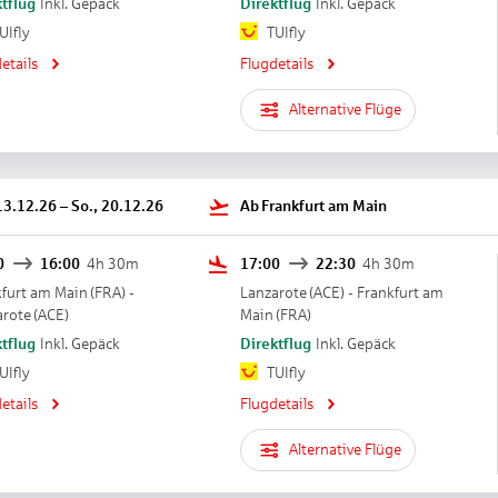
ltung:
tflug
Inkl. Gepäck
Direktflug
Inkl. Gepäck
on & Unterhaltung
UIfly
TUIfly
täglich
etails
Flugdetails
nd/-Musik: mehrmals pro Woche
Alternative Flüge
der:
Für Familien
ool „AQUAFUN“: ab 0 Jahre, Wasserrutsche: Januar - Dezember, ohne Gebühr
13.12.26
–
So., 20.12.26
Ab
Frankfurt am Main
hrung
enwärmer
0
16:00
4h 30m
17:00
22:30
4h 30m
R
kfurt am Main
(
FRA
) -
Lanzarote
(
ACE
) -
Frankfurt am
menü
arote
(
ACE
)
Main
(
FRA
)
lub/Miniclub: von 4 Jahre bis 17 Jahre, ohne Gebühr
tflug
Inkl. Gepäck
Direktflug
Inkl. Gepäck
nimation: ab 4 Jahre
UIfly
TUIfly
pielplatz
co: ab 0 Jahre, ohne Gebühr
etails
Flugdetails
Alternative Flüge
b: ab 12 Jahre, ohne Gebühr