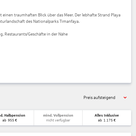
t einen traumhaften Blick über das Meer. Der lebhafte Strand Playa
Naturlandschaft des Nationalparks Timanfaya.
g, Restaurants/Geschäfte in der Nähe
Preis aufsteigend
d. Halbpension
mind. Vollpension
Alles Inklusive
ab
955
€
nicht verfügbar
ab
1.175
€
 Hotelsafe: ohne Gebühr