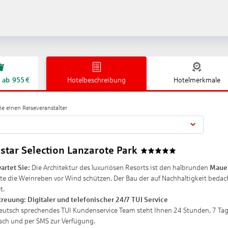
ab
955
€
Hotelbeschreibung
Hotelmerkmale
e einen Reiseveranstalter
star Selection Lanzarote Park
5
artet Sie:
Die Architektur des luxuriösen Resorts ist den halbrunden
Mauer
te die Weinreben vor Wind schützen. Der Bau der auf Nachhaltigkeit bed
t.
treuung:
Digitaler und telefonischer 24/7 TUI Service
eutsch sprechendes TUI Kundenservice Team steht Ihnen 24 Stunden, 7 Tage
isch und per SMS zur Verfügung.