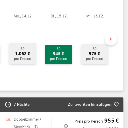
Mo., 14.12.
Di., 15.12.
Mi., 16.12.
, integrierter Kinder/Babypool, Liegen
he Betten: gegen Gebühr, Liegen
ab
ab
ab
1.062
€
945
€
975
€
pro Person
pro Person
pro Person
lplätze, nicht überdacht: ohne Gebühr
7 Nächte
Zu Favoriten hinzufügen
Doppelzimmer /
955
€
Preis pro Person
Meerblick