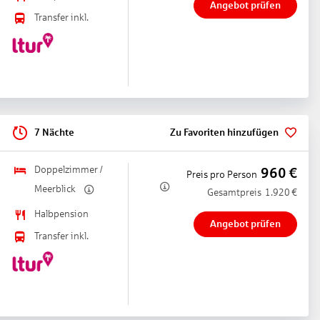
Angebot prüfen
Transfer inkl.
, integrierter Kinder/Babypool, Liegen
7 Nächte
Zu Favoriten hinzufügen
Doppelzimmer /
960
€
Preis pro Person
Meerblick
Gesamtpreis
1.920
€
Halbpension
Angebot prüfen
Transfer inkl.