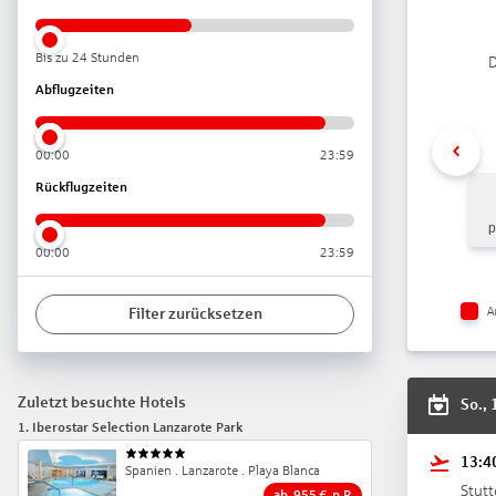
Lift
Geldaut
Gartena
Bis zu 24 Stunden
D
Pools: 5
Abflugzeiten
Pool „O
Pool „I
Kinderp
00:00
23:59
Infinity
Adults-
Rückflugzeiten
Whirlpo
p
Badetüc
00:00
23:59
Interne
Wäsches
Zahlung
A
Filter zurücksetzen
Haustier
Parkmög
Größe d
Gebäude
Zuletzt besuchte Hotels
So., 
Landesk
1
.
Iberostar Selection Lanzarote Park
13:4
Ihre Un
5
Spanien . Lanzarote . Playa Blanca
Frühstü
Stutt
ab
955
€
p.P.