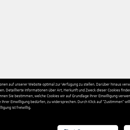
nen auf unserer Website optimal zur Verfügung zu stellen. Darüber hinaus verwe
n. Detaillierte Informationen über Art, Herkunft und Zweck dieser Cookies finde
önnen Sie bestimmen, welche Cookies wir auf Grundlage Ihrer Einwilligung verwe
e Ihrer Einwilligung bedürfen, zu widersprechen. Durch Klick auf “Zustimmen“ wil
igung ist freiwillig.