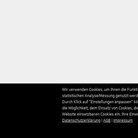
Wir verwenden Cookies, um Ihnen die Funktio
statistischen Analyse/Messung genutzt werde
Durch Klick auf "Einstellungen anpassen" k
die Möglichkeit, dem Einsatz von Cookies, di
Website einsetzbaren Cookies ein. Ihre Einwill
Datenschutzerklärung
|
AGB
|
Impressum