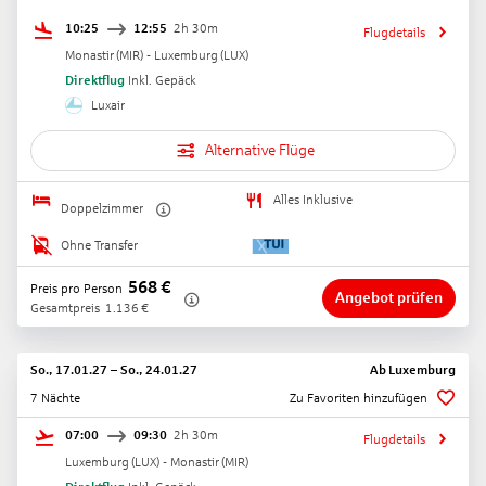
10:25
12:55
2h 30m
Flugdetails
Monastir
(
MIR
) -
Luxemburg
(
LUX
)
Direktflug
Inkl. Gepäck
Luxair
Alternative Flüge
Alles Inklusive
Doppelzimmer
Ohne Transfer
568
€
Preis pro Person
Angebot prüfen
Gesamtpreis
1.136
€
So., 17.01.27
–
So., 24.01.27
Ab
Luxemburg
7 Nächte
Zu Favoriten hinzufügen
07:00
09:30
2h 30m
Flugdetails
Luxemburg
(
LUX
) -
Monastir
(
MIR
)