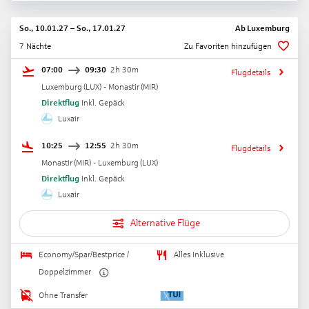
So., 10.01.27
–
So., 17.01.27
Ab
Luxemburg
7 Nächte
Zu Favoriten hinzufügen
07:00
09:30
2h 30m
Flugdetails
Luxemburg
(
LUX
) -
Monastir
(
MIR
)
Direktflug
Inkl. Gepäck
Luxair
10:25
12:55
2h 30m
Flugdetails
Monastir
(
MIR
) -
Luxemburg
(
LUX
)
Direktflug
Inkl. Gepäck
Luxair
Alternative Flüge
Economy/Spar/Bestprice /
Alles Inklusive
Doppelzimmer
Ohne Transfer