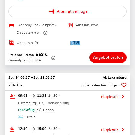
Alternative Flüge
Economy/Spar/Bestprice /
Alles Inklusive
Doppelzimmer
Ohne Transfer
568
€
Preis pro Person
Angebot prüfen
Gesamtpreis
1.136
€
So., 14.02.27
–
So., 21.02.27
Ab
Luxemburg
7 Nächte
Zu Favoriten hinzufügen
09:05
11:35
2h 30m
Flugdetails
Luxemburg
(
LUX
) -
Monastir
(
MIR
)
Direktflug
Inkl. Gepäck
Luxair
12:30
15:00
2h 30m
Flugdetails