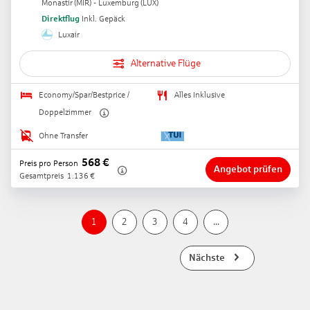
Monastir
(
MIR
) -
Luxemburg
(
LUX
)
Direktflug
Inkl. Gepäck
Luxair
Alternative Flüge
Economy/Spar/Bestprice /
Alles Inklusive
Doppelzimmer
Ohne Transfer
568
€
Preis pro Person
Angebot prüfen
Gesamtpreis
1.136
€
1
2
3
4
...
Nächste