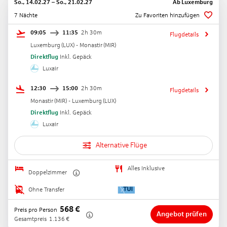
So., 14.02.27
–
So., 21.02.27
Ab
Luxemburg
7 Nächte
Zu Favoriten hinzufügen
09:05
11:35
2h 30m
Flugdetails
Luxemburg
(
LUX
) -
Monastir
(
MIR
)
Direktflug
Inkl. Gepäck
Luxair
12:30
15:00
2h 30m
Flugdetails
Monastir
(
MIR
) -
Luxemburg
(
LUX
)
Direktflug
Inkl. Gepäck
Luxair
Alternative Flüge
Alles Inklusive
Doppelzimmer
Ohne Transfer
568
€
Preis pro Person
Angebot prüfen
Gesamtpreis
1.136
€