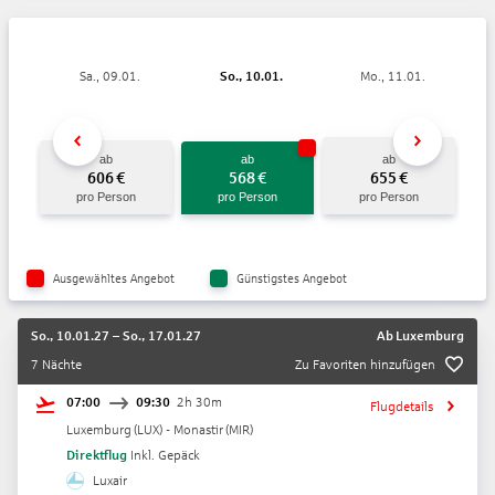
Sa., 09.01.
So., 10.01.
Mo., 11.01.
ab
ab
ab
606
€
568
€
655
€
pro Person
pro Person
pro Person
Ausgewähltes Angebot
Günstigstes Angebot
So., 10.01.27
–
So., 17.01.27
Ab
Luxemburg
7 Nächte
Zu Favoriten hinzufügen
07:00
09:30
2h 30m
Flugdetails
Luxemburg
(
LUX
) -
Monastir
(
MIR
)
Direktflug
Inkl. Gepäck
Luxair