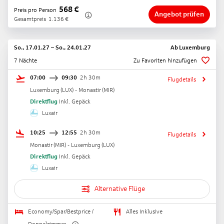
568
€
Preis pro Person
Angebot prüfen
Gesamtpreis
1.136
€
So., 17.01.27
–
So., 24.01.27
Ab
Luxemburg
7 Nächte
Zu Favoriten hinzufügen
07:00
09:30
2h 30m
Flugdetails
Luxemburg
(
LUX
) -
Monastir
(
MIR
)
Direktflug
Inkl. Gepäck
Luxair
10:25
12:55
2h 30m
Flugdetails
Monastir
(
MIR
) -
Luxemburg
(
LUX
)
Direktflug
Inkl. Gepäck
Luxair
Alternative Flüge
Economy/Spar/Bestprice /
Alles Inklusive