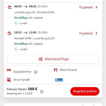
06:50
09:20
2h 30m
Flugdetails
Luxemburg
(
LUX
) -
Monastir
(
MIR
)
Direktflug
Inkl. Gepäck
Luxair
10:15
12:45
2h 30m
Flugdetails
Monastir
(
MIR
) -
Luxemburg
(
LUX
)
Direktflug
Inkl. Gepäck
Luxair
Alternative Flüge
Alles Inklusive
Doppelzimmer
Ohne Transfer
568
€
Preis pro Person
Angebot prüfen
Gesamtpreis
1.136
€