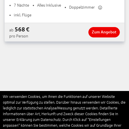
4
7 Nächte
Alles Inklusive
Doppelzimmer
inkl. Flüge
568
€
ab
Zum Angebot
pro Person
Wir verwenden Cookies, um Ihnen die Funktionen auf unserer Website
optimal zur Verfügung zu stellen. Darüber hinaus verwenden wir Cookies, die
lediglich zur statistischen Analyse/Messung genutzt werden. Detaillierte
Informationen über Art, Herkunft und Zweck dieser Cookies finden Sie in
unserer Erklärung zum Datenschutz. Durch Klick auf "Einstellungen
anpassen" können Sie bestimmen, welche Cookies wir auf Grundlage Ihrer