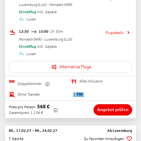
Luxemburg
(
LUX
) -
Monastir
(
MIR
)
Direktflug
Inkl. Gepäck
Luxair
12:30
15:00
2h 30m
Flugdetails
Monastir
(
MIR
) -
Luxemburg
(
LUX
)
Direktflug
Inkl. Gepäck
Luxair
Alternative Flüge
Alles Inklusive
Doppelzimmer
Ohne Transfer
568
€
Preis pro Person
Angebot prüfen
Gesamtpreis
1.136
€
Mi., 17.02.27
–
Mi., 24.02.27
Ab
Luxemburg
7 Nächte
Zu Favoriten hinzufügen