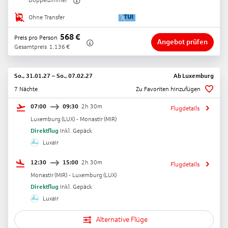
Doppelzimmer
Ohne Transfer
568
€
Preis pro Person
Angebot prüfen
Gesamtpreis
1.136
€
So., 31.01.27
–
So., 07.02.27
Ab
Luxemburg
7 Nächte
Zu Favoriten hinzufügen
07:00
09:30
2h 30m
Flugdetails
Luxemburg
(
LUX
) -
Monastir
(
MIR
)
Direktflug
Inkl. Gepäck
Luxair
12:30
15:00
2h 30m
Flugdetails
Monastir
(
MIR
) -
Luxemburg
(
LUX
)
Direktflug
Inkl. Gepäck
Luxair
Alternative Flüge