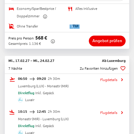
Economy/Spar/Bestprice /
Alles Inklusive
Doppelzimmer
Ohne Transfer
568
€
Preis pro Person
Angebot prüfen
Gesamtpreis
1.136
€
Mi., 17.02.27
–
Mi., 24.02.27
Ab
Luxemburg
7 Nächte
Zu Favoriten hinzufügen
06:50
09:20
2h 30m
Flugdetails
Luxemburg
(
LUX
) -
Monastir
(
MIR
)
Direktflug
Inkl. Gepäck
Luxair
10:15
12:45
2h 30m
Flugdetails
Monastir
(
MIR
) -
Luxemburg
(
LUX
)
Direktflug
Inkl. Gepäck
Luxair