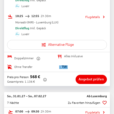
Direktflug
Inkl. Gepäck
Luxair
10:25
12:55
2h 30m
Flugdetails
Monastir
(
MIR
) -
Luxemburg
(
LUX
)
Direktflug
Inkl. Gepäck
Luxair
Alternative Flüge
Alles Inklusive
Doppelzimmer
Ohne Transfer
568
€
Preis pro Person
Angebot prüfen
Gesamtpreis
1.136
€
So., 31.01.27
–
So., 07.02.27
Ab
Luxemburg
7 Nächte
Zu Favoriten hinzufügen
07:00
09:30
2h 30m
Flugdetails