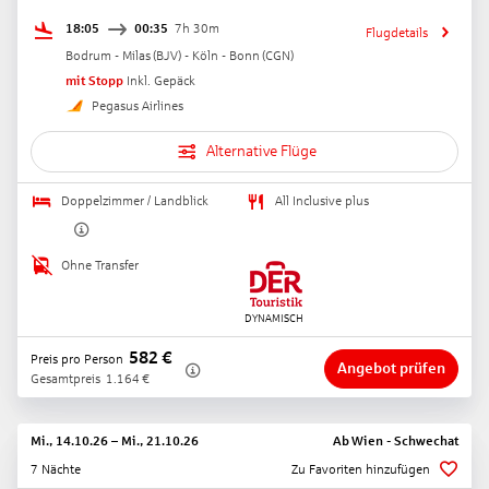
18:05
00:35
7h 30m
Flugdetails
Bodrum - Milas
(
BJV
) -
Köln - Bonn
(
CGN
)
mit Stopp
Inkl. Gepäck
Pegasus Airlines
Alternative Flüge
Doppelzimmer / Landblick
All Inclusive plus
Ohne Transfer
582
€
Preis pro Person
Angebot prüfen
Gesamtpreis
1.164
€
Mi., 14.10.26
–
Mi., 21.10.26
Ab
Wien - Schwechat
7 Nächte
Zu Favoriten hinzufügen