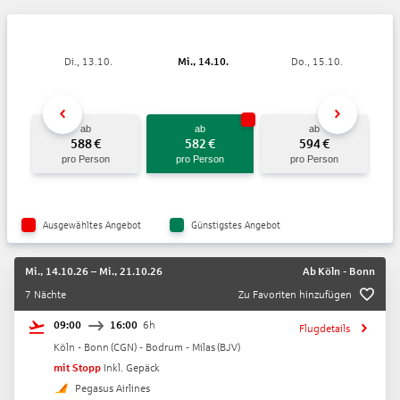
Di., 13.10.
Mi., 14.10.
Do., 15.10.
ab
ab
ab
588
€
582
€
594
€
pro Person
pro Person
pro Person
Ausgewähltes Angebot
Günstigstes Angebot
Mi., 14.10.26
–
Mi., 21.10.26
Ab
Köln - Bonn
7 Nächte
Zu Favoriten hinzufügen
09:00
16:00
6h
Flugdetails
Köln - Bonn
(
CGN
) -
Bodrum - Milas
(
BJV
)
mit Stopp
Inkl. Gepäck
Pegasus Airlines