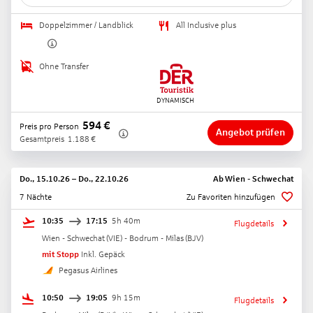
Doppelzimmer / Landblick
All Inclusive plus
Ohne Transfer
594
€
Preis pro Person
Angebot prüfen
Gesamtpreis
1.188
€
Do., 15.10.26
–
Do., 22.10.26
Ab
Wien - Schwechat
7 Nächte
Zu Favoriten hinzufügen
10:35
17:15
5h 40m
Flugdetails
Wien - Schwechat
(
VIE
) -
Bodrum - Milas
(
BJV
)
mit Stopp
Inkl. Gepäck
Pegasus Airlines
10:50
19:05
9h 15m
Flugdetails