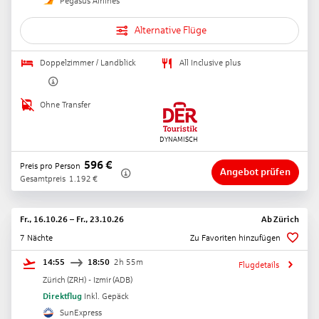
Pegasus Airlines
Alternative Flüge
Doppelzimmer / Landblick
All Inclusive plus
Ohne Transfer
596
€
Preis pro Person
Angebot prüfen
Gesamtpreis
1.192
€
Fr., 16.10.26
–
Fr., 23.10.26
Ab
Zürich
7 Nächte
Zu Favoriten hinzufügen
14:55
18:50
2h 55m
Flugdetails
Zürich
(
ZRH
) -
Izmir
(
ADB
)
Direktflug
Inkl. Gepäck
SunExpress