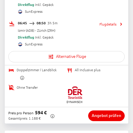
Direktflug
Inkl. Gepäck
SunExpress
06:45
08:50
3h 5m
Flugdetails
Izmir
(
ADB
) -
Zürich
(
ZRH
)
Direktflug
Inkl. Gepäck
SunExpress
Alternative Flüge
Doppelzimmer / Landblick
All Inclusive plus
Ohne Transfer
594
€
Preis pro Person
Angebot prüfen
Gesamtpreis
1.188
€