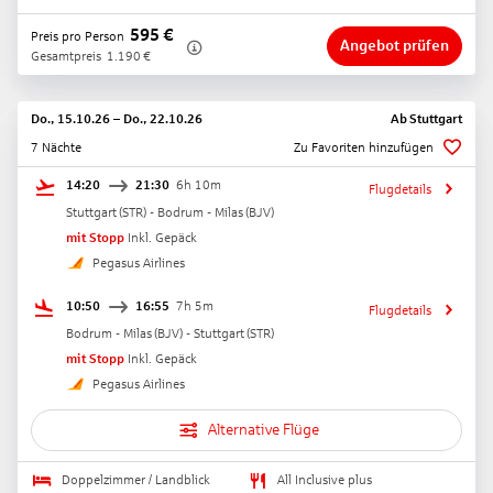
595
€
Preis pro Person
Angebot prüfen
Gesamtpreis
1.190
€
Do., 15.10.26
–
Do., 22.10.26
Ab
Stuttgart
7 Nächte
Zu Favoriten hinzufügen
14:20
21:30
6h 10m
Flugdetails
Stuttgart
(
STR
) -
Bodrum - Milas
(
BJV
)
mit Stopp
Inkl. Gepäck
Pegasus Airlines
10:50
16:55
7h 5m
Flugdetails
Bodrum - Milas
(
BJV
) -
Stuttgart
(
STR
)
mit Stopp
Inkl. Gepäck
Pegasus Airlines
Alternative Flüge
Doppelzimmer / Landblick
All Inclusive plus