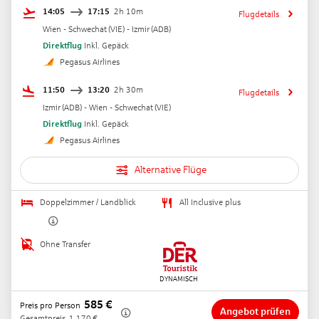
14:05
17:15
2h 10m
Flugdetails
Wien - Schwechat
(
VIE
) -
Izmir
(
ADB
)
Direktflug
Inkl. Gepäck
Pegasus Airlines
11:50
13:20
2h 30m
Flugdetails
Izmir
(
ADB
) -
Wien - Schwechat
(
VIE
)
Direktflug
Inkl. Gepäck
Pegasus Airlines
Alternative Flüge
Doppelzimmer / Landblick
All Inclusive plus
Ohne Transfer
585
€
Preis pro Person
Angebot prüfen
Gesamtpreis
1.170
€