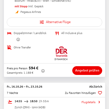
Bodrum - Milas
(
BJV
) -
Wien - Schwechat
(
VIE
)
mit Stopp
Inkl. Gepäck
Pegasus Airlines
Alternative Flüge
Doppelzimmer / Landblick
All Inclusive plus
Ohne Transfer
594
€
Preis pro Person
Angebot prüfen
Gesamtpreis
1.188
€
Fr., 16.10.26
–
Fr., 23.10.26
Ab
Zürich
7 Nächte
Zu Favoriten hinzufügen
14:55
18:50
2h 55m
Flugdetails
Zürich
(
ZRH
) -
Izmir
(
ADB
)