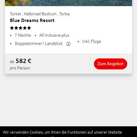
Türkei . Halbinsel Bodrum . Torba
Blue Dreams Resort
5
7 Nächte
All Inclusive plus
inkl. Flüge
Doppelzimmer / Landblick
582
€
ab
Zum Angebot
pro Person
Wir verwenden Cookies, um Ihnen die Funktionen auf unserer Website