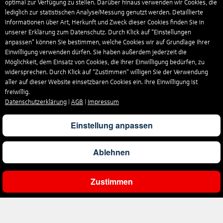
optimal zur Verfügung zu stellen. Darüber hinaus verwenden wir Cookies, die
lediglich zur statistischen Analyse/Messung genutzt werden. Detaillierte
Informationen über Art, Herkunft und Zweck dieser Cookies finden Sie in
unserer Erklärung zum Datenschutz. Durch Klick auf "Einstellungen
anpassen" können Sie bestimmen, welche Cookies wir auf Grundlage Ihrer
Einwilligung verwenden dürfen. Sie haben außerdem jederzeit die
Möglichkeit, dem Einsatz von Cookies, die Ihrer Einwilligung bedürfen, zu
widersprechen. Durch Klick auf “Zustimmen“ willigen Sie der Verwendung
aller auf dieser Website einsetzbaren Cookies ein. Ihre Einwilligung ist
freiwillig.
Datenschutzerklärung
|
AGB
|
Impressum
Einstellung anpassen
Ablehnen
Zustimmen
Gesamtpreis
Pro Person
Angebot prüfen
1.164
€
582
€
Angebot
Unternehmen