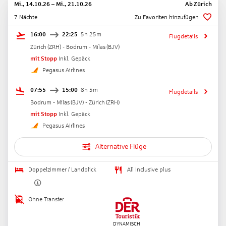
Mi., 14.10.26
–
Mi., 21.10.26
Ab
Zürich
7 Nächte
Zu Favoriten hinzufügen
16:00
22:25
5h 25m
Flugdetails
Zürich
(
ZRH
) -
Bodrum - Milas
(
BJV
)
mit Stopp
Inkl. Gepäck
Pegasus Airlines
07:55
15:00
8h 5m
Flugdetails
Bodrum - Milas
(
BJV
) -
Zürich
(
ZRH
)
mit Stopp
Inkl. Gepäck
Pegasus Airlines
Alternative Flüge
Doppelzimmer / Landblick
All Inclusive plus
Ohne Transfer