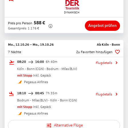
588
€
Preis pro Person
Angebot prüfen
Gesamtpreis
1.176
€
Mo., 12.10.26
–
Mo., 19.10.26
Ab
Köln - Bonn
7 Nächte
Zu Favoriten hinzufügen
08:20
16:00
6h 40m
Flugdetails
Köln - Bonn
(
CGN
) -
Bodrum - Milas
(
BJV
)
mit Stopp
Inkl. Gepäck
Pegasus Airlines
18:10
00:45
7h 35m
Flugdetails
Bodrum - Milas
(
BJV
) -
Köln - Bonn
(
CGN
)
mit Stopp
Inkl. Gepäck
Pegasus Airlines
Alternative Flüge