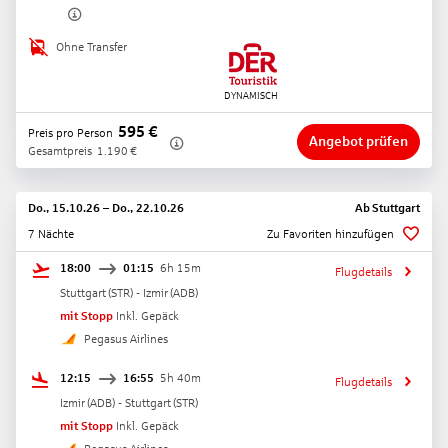
Ohne Transfer
595
€
Preis pro Person
Angebot prüfen
Gesamtpreis
1.190
€
Do., 15.10.26
–
Do., 22.10.26
Ab
Stuttgart
7 Nächte
Zu Favoriten hinzufügen
18:00
01:15
6h 15m
Flugdetails
Stuttgart
(
STR
) -
Izmir
(
ADB
)
mit Stopp
Inkl. Gepäck
Pegasus Airlines
12:15
16:55
5h 40m
Flugdetails
Izmir
(
ADB
) -
Stuttgart
(
STR
)
mit Stopp
Inkl. Gepäck