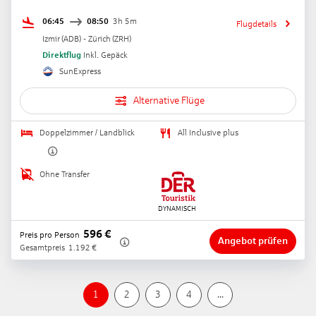
06:45
08:50
3h 5m
Flugdetails
Izmir
(
ADB
) -
Zürich
(
ZRH
)
Direktflug
Inkl. Gepäck
SunExpress
Alternative Flüge
Doppelzimmer / Landblick
All Inclusive plus
Ohne Transfer
596
€
Preis pro Person
Angebot prüfen
Gesamtpreis
1.192
€
1
2
3
4
...