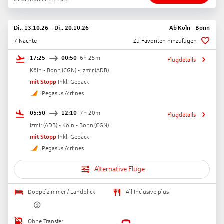
Di., 13.10.26
–
Di., 20.10.26
Ab
Köln - Bonn
7 Nächte
Zu Favoriten hinzufügen
17:25
00:50
6h 25m
Flugdetails
Köln - Bonn
(
CGN
) -
Izmir
(
ADB
)
mit Stopp
Inkl. Gepäck
Pegasus Airlines
05:50
12:10
7h 20m
Flugdetails
Izmir
(
ADB
) -
Köln - Bonn
(
CGN
)
mit Stopp
Inkl. Gepäck
Pegasus Airlines
Alternative Flüge
Doppelzimmer / Landblick
All Inclusive plus
Ohne Transfer