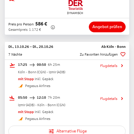
586
€
Preis pro Person
Angebot prüfen
Gesamtpreis
1.172
€
Di., 13.10.26
–
Di., 20.10.26
Ab
Köln - Bonn
7 Nächte
Zu Favoriten hinzufügen
17:25
00:50
6h 25m
Flugdetails
Köln - Bonn
(
CGN
) -
Izmir
(
ADB
)
mit Stopp
Inkl. Gepäck
Pegasus Airlines
05:50
12:10
7h 20m
Flugdetails
Izmir
(
ADB
) -
Köln - Bonn
(
CGN
)
mit Stopp
Inkl. Gepäck
Pegasus Airlines
Alternative Flüge