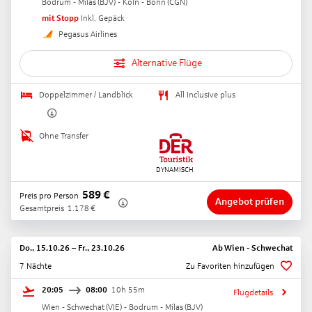
Bodrum - Milas
(
BJV
) -
Köln - Bonn
(
CGN
)
mit Stopp
Inkl. Gepäck
Pegasus Airlines
Alternative Flüge
Doppelzimmer / Landblick
All Inclusive plus
Ohne Transfer
589
€
Preis pro Person
Angebot prüfen
Gesamtpreis
1.178
€
Do., 15.10.26
–
Fr., 23.10.26
Ab
Wien - Schwechat
7 Nächte
Zu Favoriten hinzufügen
20:05
08:00
10h 55m
Flugdetails
Wien - Schwechat
(
VIE
) -
Bodrum - Milas
(
BJV
)