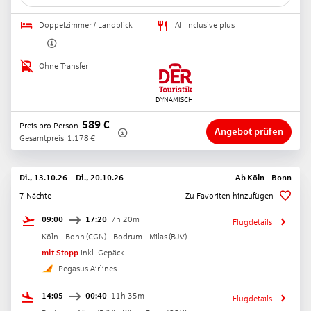
Doppelzimmer / Landblick
All Inclusive plus
Ohne Transfer
589
€
Preis pro Person
Angebot prüfen
Gesamtpreis
1.178
€
Di., 13.10.26
–
Di., 20.10.26
Ab
Köln - Bonn
7 Nächte
Zu Favoriten hinzufügen
09:00
17:20
7h 20m
Flugdetails
Köln - Bonn
(
CGN
) -
Bodrum - Milas
(
BJV
)
mit Stopp
Inkl. Gepäck
Pegasus Airlines
14:05
00:40
11h 35m
Flugdetails