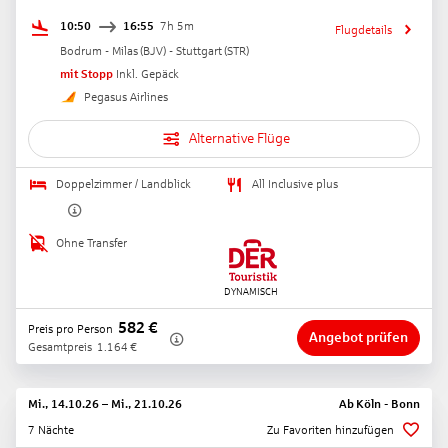
10:50
16:55
7h 5m
Flugdetails
Bodrum - Milas
(
BJV
) -
Stuttgart
(
STR
)
mit Stopp
Inkl. Gepäck
Pegasus Airlines
Alternative Flüge
Doppelzimmer / Landblick
All Inclusive plus
Ohne Transfer
582
€
Preis pro Person
Angebot prüfen
Gesamtpreis
1.164
€
Mi., 14.10.26
–
Mi., 21.10.26
Ab
Köln - Bonn
7 Nächte
Zu Favoriten hinzufügen