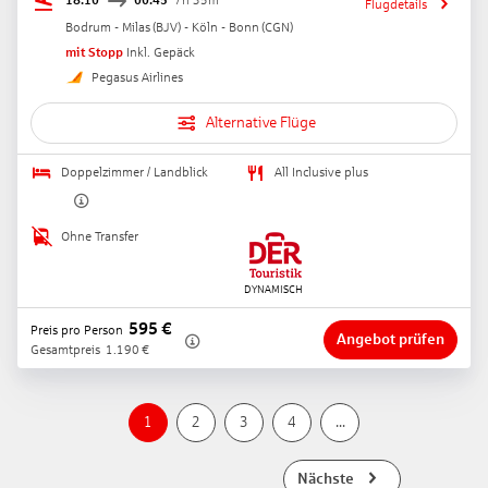
18:10
00:45
7h 35m
Flugdetails
Bodrum - Milas
(
BJV
) -
Köln - Bonn
(
CGN
)
mit Stopp
Inkl. Gepäck
Pegasus Airlines
Alternative Flüge
Doppelzimmer / Landblick
All Inclusive plus
Ohne Transfer
595
€
Preis pro Person
Angebot prüfen
Gesamtpreis
1.190
€
1
2
3
4
...
Nächste