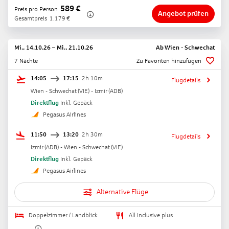
589
€
Preis pro Person
Angebot prüfen
Gesamtpreis
1.179
€
Mi., 14.10.26
–
Mi., 21.10.26
Ab
Wien - Schwechat
7 Nächte
Zu Favoriten hinzufügen
14:05
17:15
2h 10m
Flugdetails
Wien - Schwechat
(
VIE
) -
Izmir
(
ADB
)
Direktflug
Inkl. Gepäck
Pegasus Airlines
11:50
13:20
2h 30m
Flugdetails
Izmir
(
ADB
) -
Wien - Schwechat
(
VIE
)
Direktflug
Inkl. Gepäck
Pegasus Airlines
Alternative Flüge
Doppelzimmer / Landblick
All Inclusive plus