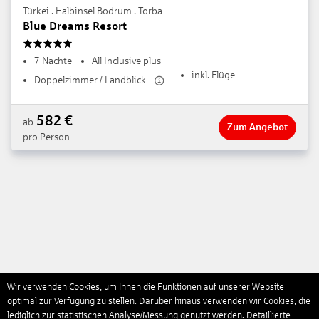
Türkei . Halbinsel Bodrum . Torba
Blue Dreams Resort
5
7 Nächte
All Inclusive plus
inkl. Flüge
Doppelzimmer / Landblick
582
€
ab
Zum Angebot
pro Person
Wir verwenden Cookies, um Ihnen die Funktionen auf unserer Website
optimal zur Verfügung zu stellen. Darüber hinaus verwenden wir Cookies, die
lediglich zur statistischen Analyse/Messung genutzt werden. Detaillierte