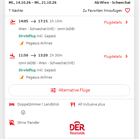
Mi., 14.10.26
–
Mi., 21.10.26
Ab
Wien - Schwechat
7 Nächte
Zu Favoriten hinzufügen
14:05
17:15
2h 10m
Flugdetails
Wien - Schwechat
(
VIE
) -
Izmir
(
ADB
)
Direktflug
Inkl. Gepäck
Pegasus Airlines
11:50
13:20
2h 30m
Flugdetails
Izmir
(
ADB
) -
Wien - Schwechat
(
VIE
)
Direktflug
Inkl. Gepäck
Pegasus Airlines
Alternative Flüge
Doppelzimmer / Landblick
All Inclusive plus
Ohne Transfer