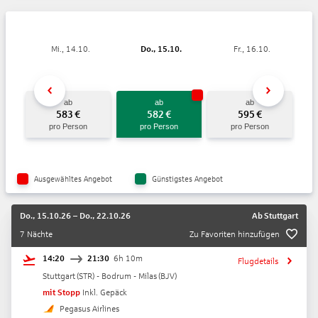
Mi., 14.10.
Do., 15.10.
Fr., 16.10.
ab
ab
ab
583
€
582
€
595
€
pro Person
pro Person
pro Person
Ausgewähltes Angebot
Günstigstes Angebot
Do., 15.10.26
–
Do., 22.10.26
Ab
Stuttgart
7 Nächte
Zu Favoriten hinzufügen
14:20
21:30
6h 10m
Flugdetails
Stuttgart
(
STR
) -
Bodrum - Milas
(
BJV
)
mit Stopp
Inkl. Gepäck
Pegasus Airlines