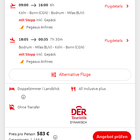
09:00
16:00
6h
Flugdetails
Köln - Bonn
(
CGN
) -
Bodrum - Milas
(
BJV
)
mit Stopp
Inkl. Gepäck
Pegasus Airlines
18:05
00:35
7h 30m
Flugdetails
Bodrum - Milas
(
BJV
) -
Köln - Bonn
(
CGN
)
mit Stopp
Inkl. Gepäck
Pegasus Airlines
Alternative Flüge
Doppelzimmer / Landblick
All Inclusive plus
Ohne Transfer
583
€
Preis pro Person
Angebot prüfen
Gesamtpreis
1.166
€