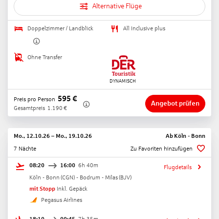
Alternative Flüge
Doppelzimmer / Landblick
All Inclusive plus
Ohne Transfer
595
€
Preis pro Person
Angebot prüfen
Gesamtpreis
1.190
€
Mo., 12.10.26
–
Mo., 19.10.26
Ab
Köln - Bonn
7 Nächte
Zu Favoriten hinzufügen
08:20
16:00
6h 40m
Flugdetails
Köln - Bonn
(
CGN
) -
Bodrum - Milas
(
BJV
)
mit Stopp
Inkl. Gepäck
Pegasus Airlines