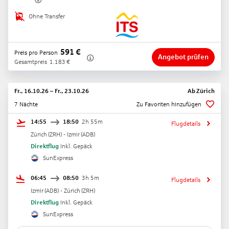
Ohne Transfer
591
€
Preis pro Person
Angebot prüfen
Gesamtpreis
1.183
€
Fr., 16.10.26
–
Fr., 23.10.26
Ab
Zürich
7 Nächte
Zu Favoriten hinzufügen
14:55
18:50
2h 55m
Flugdetails
Zürich
(
ZRH
) -
Izmir
(
ADB
)
Direktflug
Inkl. Gepäck
SunExpress
06:45
08:50
3h 5m
Flugdetails
Izmir
(
ADB
) -
Zürich
(
ZRH
)
Direktflug
Inkl. Gepäck
SunExpress