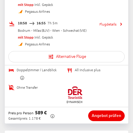
mit Stopp
Inkl. Gepäck
Pegasus Airlines
10:50
16:55
7h 5m
Flugdetails
Bodrum - Milas
(
BJV
) -
Wien - Schwechat
(
VIE
)
mit Stopp
Inkl. Gepäck
Pegasus Airlines
Alternative Flüge
Doppelzimmer / Landblick
All Inclusive plus
Ohne Transfer
589
€
Preis pro Person
Angebot prüfen
Gesamtpreis
1.178
€