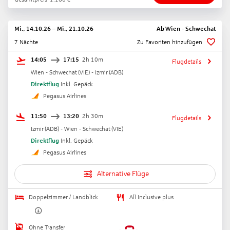
Mi., 14.10.26
–
Mi., 21.10.26
Ab
Wien - Schwechat
7 Nächte
Zu Favoriten hinzufügen
14:05
17:15
2h 10m
Flugdetails
Wien - Schwechat
(
VIE
) -
Izmir
(
ADB
)
Direktflug
Inkl. Gepäck
Pegasus Airlines
11:50
13:20
2h 30m
Flugdetails
Izmir
(
ADB
) -
Wien - Schwechat
(
VIE
)
Direktflug
Inkl. Gepäck
Pegasus Airlines
Alternative Flüge
Doppelzimmer / Landblick
All Inclusive plus
Ohne Transfer