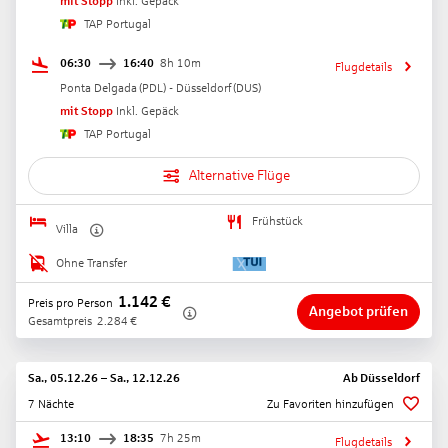
mit Stopp
Inkl. Gepäck
TAP Portugal
06:30
16:40
8h 10m
Flugdetails
Ponta Delgada
(
PDL
) -
Düsseldorf
(
DUS
)
mit Stopp
Inkl. Gepäck
TAP Portugal
Alternative Flüge
Frühstück
Villa
Ohne Transfer
1.142
€
Preis pro Person
Angebot prüfen
Gesamtpreis
2.284
€
Sa., 05.12.26
–
Sa., 12.12.26
Ab
Düsseldorf
7 Nächte
Zu Favoriten hinzufügen
13:10
18:35
7h 25m
Flugdetails