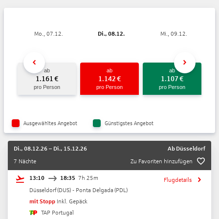
Mo., 07.12.
Di., 08.12.
Mi., 09.12.
ab
ab
ab
1.161
€
1.142
€
1.107
€
pro Person
pro Person
pro Person
Ausgewähltes Angebot
Günstigstes Angebot
Di., 08.12.26
–
Di., 15.12.26
Ab
Düsseldorf
7 Nächte
Zu Favoriten hinzufügen
13:10
18:35
7h 25m
Flugdetails
Düsseldorf
(
DUS
) -
Ponta Delgada
(
PDL
)
mit Stopp
Inkl. Gepäck
TAP Portugal