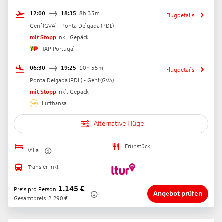
12:00
18:35
8h 35m
Flugdetails
Genf
(
GVA
) -
Ponta Delgada
(
PDL
)
mit Stopp
Inkl. Gepäck
TAP Portugal
06:30
19:25
10h 55m
Flugdetails
Ponta Delgada
(
PDL
) -
Genf
(
GVA
)
mit Stopp
Inkl. Gepäck
Lufthansa
Alternative Flüge
Frühstück
Villa
Transfer inkl.
1.145
€
Preis pro Person
Angebot prüfen
Gesamtpreis
2.290
€