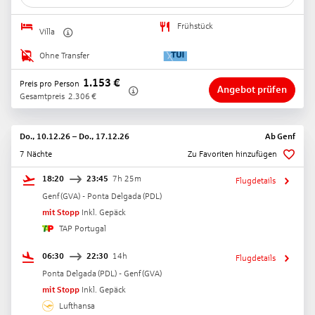
Frühstück
Villa
Ohne Transfer
1.153
€
Preis pro Person
Angebot prüfen
Gesamtpreis
2.306
€
Do., 10.12.26
–
Do., 17.12.26
Ab
Genf
7 Nächte
Zu Favoriten hinzufügen
18:20
23:45
7h 25m
Flugdetails
Genf
(
GVA
) -
Ponta Delgada
(
PDL
)
mit Stopp
Inkl. Gepäck
TAP Portugal
06:30
22:30
14h
Flugdetails
Ponta Delgada
(
PDL
) -
Genf
(
GVA
)
mit Stopp
Inkl. Gepäck
Lufthansa