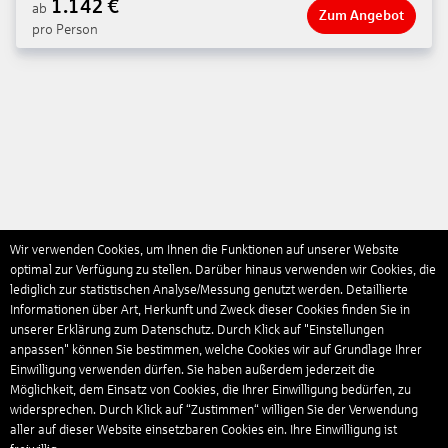
1.142
€
ab
Zum Angebot
pro Person
Wir verwenden Cookies, um Ihnen die Funktionen auf unserer Website
optimal zur Verfügung zu stellen. Darüber hinaus verwenden wir Cookies, die
lediglich zur statistischen Analyse/Messung genutzt werden. Detaillierte
Informationen über Art, Herkunft und Zweck dieser Cookies finden Sie in
unserer Erklärung zum Datenschutz. Durch Klick auf "Einstellungen
anpassen" können Sie bestimmen, welche Cookies wir auf Grundlage Ihrer
Einwilligung verwenden dürfen. Sie haben außerdem jederzeit die
Möglichkeit, dem Einsatz von Cookies, die Ihrer Einwilligung bedürfen, zu
widersprechen. Durch Klick auf “Zustimmen“ willigen Sie der Verwendung
aller auf dieser Website einsetzbaren Cookies ein. Ihre Einwilligung ist