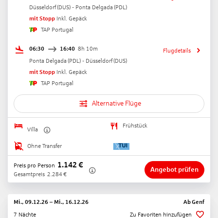
Düsseldorf
(
DUS
) -
Ponta Delgada
(
PDL
)
mit Stopp
Inkl. Gepäck
TAP Portugal
06:30
16:40
8h 10m
Flugdetails
Ponta Delgada
(
PDL
) -
Düsseldorf
(
DUS
)
mit Stopp
Inkl. Gepäck
TAP Portugal
Alternative Flüge
Frühstück
Villa
Ohne Transfer
1.142
€
Preis pro Person
Angebot prüfen
Gesamtpreis
2.284
€
Mi., 09.12.26
–
Mi., 16.12.26
Ab
Genf
7 Nächte
Zu Favoriten hinzufügen