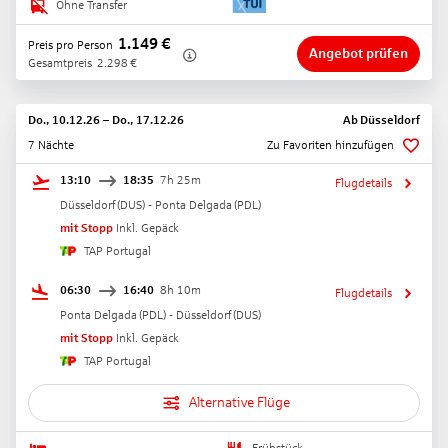
Ohne Transfer
1.149
€
Preis pro Person
Angebot prüfen
Gesamtpreis
2.298
€
Do., 10.12.26
–
Do., 17.12.26
Ab
Düsseldorf
7 Nächte
Zu Favoriten hinzufügen
13:10
18:35
7h 25m
Flugdetails
Düsseldorf
(
DUS
) -
Ponta Delgada
(
PDL
)
mit Stopp
Inkl. Gepäck
TAP Portugal
06:30
16:40
8h 10m
Flugdetails
Ponta Delgada
(
PDL
) -
Düsseldorf
(
DUS
)
mit Stopp
Inkl. Gepäck
TAP Portugal
Alternative Flüge
Frühstück