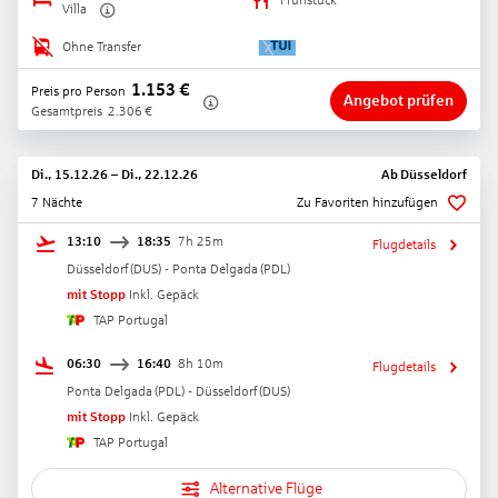
Villa
Ohne Transfer
1.153
€
Preis pro Person
Angebot prüfen
Gesamtpreis
2.306
€
Di., 15.12.26
–
Di., 22.12.26
Ab
Düsseldorf
7 Nächte
Zu Favoriten hinzufügen
13:10
18:35
7h 25m
Flugdetails
Düsseldorf
(
DUS
) -
Ponta Delgada
(
PDL
)
mit Stopp
Inkl. Gepäck
TAP Portugal
06:30
16:40
8h 10m
Flugdetails
Ponta Delgada
(
PDL
) -
Düsseldorf
(
DUS
)
mit Stopp
Inkl. Gepäck
TAP Portugal
Alternative Flüge