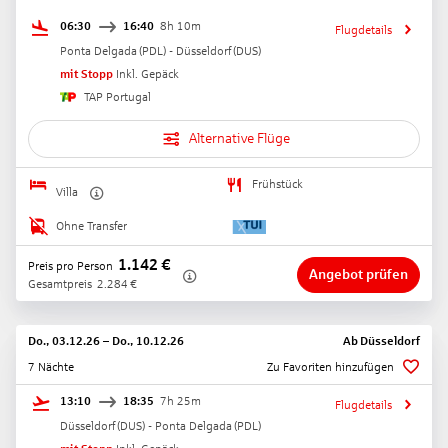
06:30
16:40
8h 10m
Flugdetails
Ponta Delgada
(
PDL
) -
Düsseldorf
(
DUS
)
mit Stopp
Inkl. Gepäck
TAP Portugal
Alternative Flüge
Frühstück
Villa
Ohne Transfer
1.142
€
Preis pro Person
Angebot prüfen
Gesamtpreis
2.284
€
Do., 03.12.26
–
Do., 10.12.26
Ab
Düsseldorf
7 Nächte
Zu Favoriten hinzufügen
13:10
18:35
7h 25m
Flugdetails
Düsseldorf
(
DUS
) -
Ponta Delgada
(
PDL
)