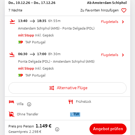
Do., 10.12.26
–
Do., 17.12.26
Ab
Amsterdam Schiphol
7 Nächte
Zu Favoriten hinzufügen
13:40
18:35
6h 55m
Flugdetails
Amsterdam Schiphol
(
AMS
) -
Ponta Delgada
(
PDL
)
mit Stopp
Inkl. Gepäck
TAP Portugal
06:30
17:00
8h 30m
Flugdetails
Ponta Delgada
(
PDL
) -
Amsterdam Schiphol
(
AMS
)
mit Stopp
Inkl. Gepäck
TAP Portugal
Alternative Flüge
Frühstück
Villa
Ohne Transfer
1.149
€
Preis pro Person
Angebot prüfen
Gesamtpreis
2.298
€