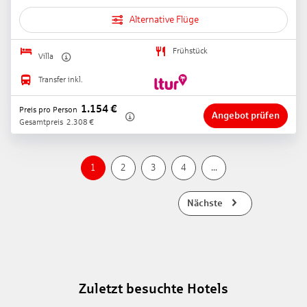
Alternative Flüge
Frühstück
Villa
Transfer inkl.
1.154
€
Preis pro Person
Angebot prüfen
Gesamtpreis
2.308
€
1
2
3
4
...
Nächste
Zuletzt besuchte Hotels