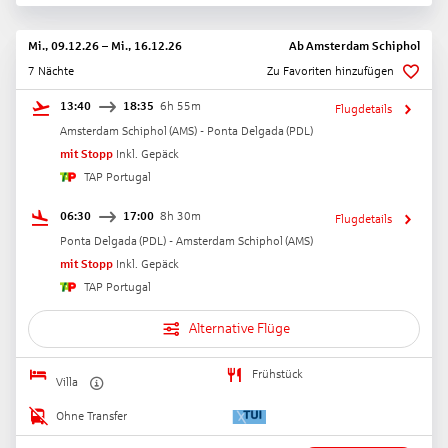
Mi., 09.12.26
–
Mi., 16.12.26
Ab
Amsterdam Schiphol
7 Nächte
Zu Favoriten hinzufügen
13:40
18:35
6h 55m
Flugdetails
Amsterdam Schiphol
(
AMS
) -
Ponta Delgada
(
PDL
)
mit Stopp
Inkl. Gepäck
TAP Portugal
06:30
17:00
8h 30m
Flugdetails
Ponta Delgada
(
PDL
) -
Amsterdam Schiphol
(
AMS
)
mit Stopp
Inkl. Gepäck
TAP Portugal
Alternative Flüge
Frühstück
Villa
Ohne Transfer