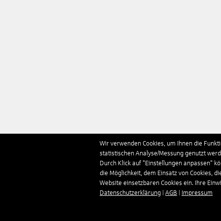
Wir verwenden Cookies, um Ihnen die Funktio
statistischen Analyse/Messung genutzt werde
Durch Klick auf "Einstellungen anpassen" k
die Möglichkeit, dem Einsatz von Cookies, di
Website einsetzbaren Cookies ein. Ihre Einwill
Datenschutzerklärung
|
AGB
|
Impressum