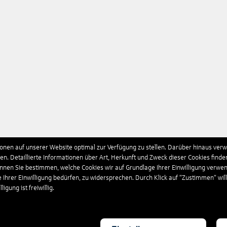
nen auf unserer Website optimal zur Verfügung zu stellen. Darüber hinaus verwe
n. Detaillierte Informationen über Art, Herkunft und Zweck dieser Cookies finde
önnen Sie bestimmen, welche Cookies wir auf Grundlage Ihrer Einwilligung verwe
e Ihrer Einwilligung bedürfen, zu widersprechen. Durch Klick auf “Zustimmen“ wil
igung ist freiwillig.