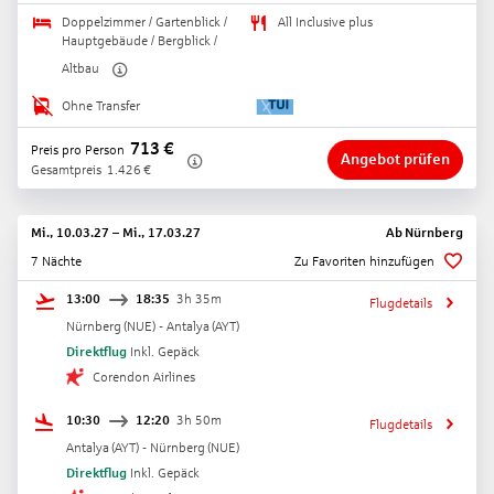
Doppelzimmer / Gartenblick /
All Inclusive plus
Hauptgebäude / Bergblick /
Altbau
Ohne Transfer
713
€
Preis pro Person
Angebot prüfen
Gesamtpreis
1.426
€
Mi., 10.03.27
–
Mi., 17.03.27
Ab
Nürnberg
7 Nächte
Zu Favoriten hinzufügen
13:00
18:35
3h 35m
Flugdetails
Nürnberg
(
NUE
) -
Antalya
(
AYT
)
Direktflug
Inkl. Gepäck
Corendon Airlines
10:30
12:20
3h 50m
Flugdetails
Antalya
(
AYT
) -
Nürnberg
(
NUE
)
Direktflug
Inkl. Gepäck