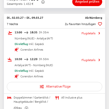
Angebot prüfen
Gesamtpreis
1.432
€
Di., 02.03.27
–
Di., 09.03.27
Ab
Nürnberg
7 Nächte
Zu Favoriten hinzufügen
13:00
18:35
3h 35m
Flugdetails
Nürnberg
(
NUE
) -
Antalya
(
AYT
)
Direktflug
Inkl. Gepäck
Corendon Airlines
10:30
12:20
3h 50m
Flugdetails
Antalya
(
AYT
) -
Nürnberg
(
NUE
)
Direktflug
Inkl. Gepäck
Corendon Airlines
Alternative Flüge
Doppelzimmer / Gartenblick /
All Inclusive plus
Hauptgebäude / Bergblick /
Altbau