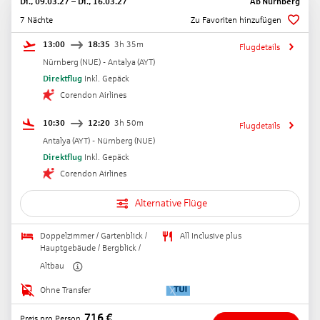
Di., 09.03.27
–
Di., 16.03.27
Ab
Nürnberg
7 Nächte
Zu Favoriten hinzufügen
13:00
18:35
3h 35m
Flugdetails
Nürnberg
(
NUE
) -
Antalya
(
AYT
)
Direktflug
Inkl. Gepäck
Corendon Airlines
10:30
12:20
3h 50m
Flugdetails
Antalya
(
AYT
) -
Nürnberg
(
NUE
)
Direktflug
Inkl. Gepäck
Corendon Airlines
Alternative Flüge
Doppelzimmer / Gartenblick /
All Inclusive plus
Hauptgebäude / Bergblick /
Altbau
Ohne Transfer
716
€
Preis pro Person