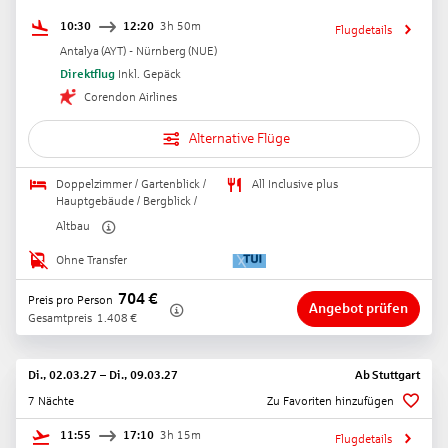
10:30
12:20
3h 50m
Flugdetails
Antalya
(
AYT
) -
Nürnberg
(
NUE
)
Direktflug
Inkl. Gepäck
Corendon Airlines
Alternative Flüge
Doppelzimmer / Gartenblick /
All Inclusive plus
Hauptgebäude / Bergblick /
Altbau
Ohne Transfer
704
€
Preis pro Person
Angebot prüfen
Gesamtpreis
1.408
€
Di., 02.03.27
–
Di., 09.03.27
Ab
Stuttgart
7 Nächte
Zu Favoriten hinzufügen
11:55
17:10
3h 15m
Flugdetails