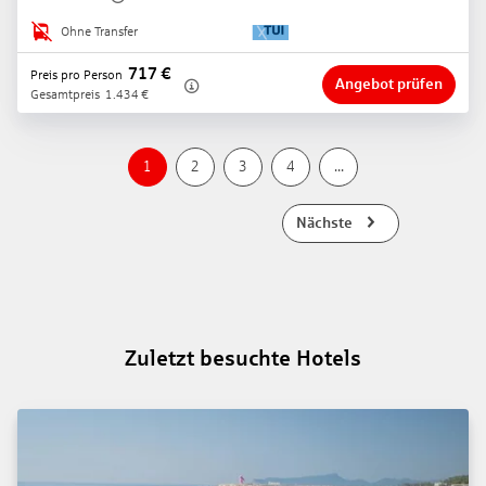
Ohne Transfer
717
€
Preis pro Person
Angebot prüfen
Gesamtpreis
1.434
€
1
2
3
4
...
Nächste
Zuletzt besuchte Hotels