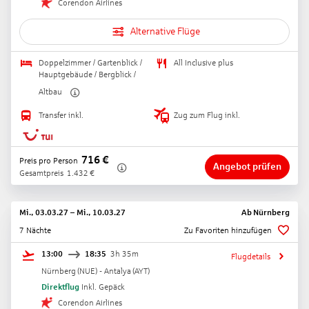
Corendon Airlines
Alternative Flüge
Doppelzimmer / Gartenblick /
All Inclusive plus
Hauptgebäude / Bergblick /
Altbau
Transfer inkl.
Zug zum Flug inkl.
716
€
Preis pro Person
Angebot prüfen
Gesamtpreis
1.432
€
Mi., 03.03.27
–
Mi., 10.03.27
Ab
Nürnberg
7 Nächte
Zu Favoriten hinzufügen
13:00
18:35
3h 35m
Flugdetails
Nürnberg
(
NUE
) -
Antalya
(
AYT
)
Direktflug
Inkl. Gepäck
Corendon Airlines