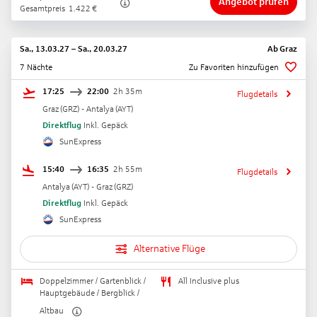
Angebot prüfen
Gesamtpreis
1.422
€
Sa., 13.03.27
–
Sa., 20.03.27
Ab
Graz
7 Nächte
Zu Favoriten hinzufügen
17:25
22:00
2h 35m
Flugdetails
Graz
(
GRZ
) -
Antalya
(
AYT
)
Direktflug
Inkl. Gepäck
SunExpress
15:40
16:35
2h 55m
Flugdetails
Antalya
(
AYT
) -
Graz
(
GRZ
)
Direktflug
Inkl. Gepäck
SunExpress
Alternative Flüge
Doppelzimmer / Gartenblick /
All Inclusive plus
Hauptgebäude / Bergblick /
Altbau