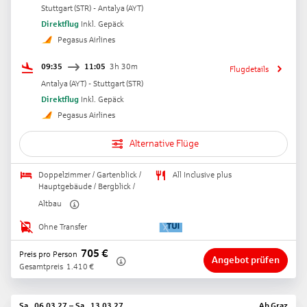
Stuttgart
(
STR
) -
Antalya
(
AYT
)
Direktflug
Inkl. Gepäck
Pegasus Airlines
09:35
11:05
3h 30m
Flugdetails
Antalya
(
AYT
) -
Stuttgart
(
STR
)
Direktflug
Inkl. Gepäck
Pegasus Airlines
Alternative Flüge
Doppelzimmer / Gartenblick /
All Inclusive plus
Hauptgebäude / Bergblick /
Altbau
Ohne Transfer
705
€
Preis pro Person
Angebot prüfen
Gesamtpreis
1.410
€
Sa., 06.03.27
–
Sa., 13.03.27
Ab
Graz