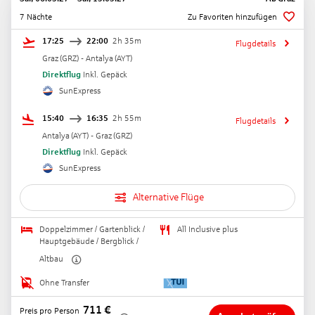
7 Nächte
Zu Favoriten hinzufügen
17:25
22:00
2h 35m
Flugdetails
Graz
(
GRZ
) -
Antalya
(
AYT
)
Direktflug
Inkl. Gepäck
SunExpress
15:40
16:35
2h 55m
Flugdetails
Antalya
(
AYT
) -
Graz
(
GRZ
)
Direktflug
Inkl. Gepäck
SunExpress
Alternative Flüge
Doppelzimmer / Gartenblick /
All Inclusive plus
Hauptgebäude / Bergblick /
Altbau
Ohne Transfer
711
€
Preis pro Person