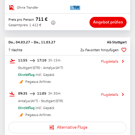
Ohne Transfer
711
€
Preis pro Person
Angebot prüfen
Gesamtpreis
1.422
€
Do., 04.03.27
–
Do., 11.03.27
Ab
Stuttgart
7 Nächte
Zu Favoriten hinzufügen
11:55
17:10
3h 15m
Flugdetails
Stuttgart
(
STR
) -
Antalya
(
AYT
)
Direktflug
Inkl. Gepäck
Pegasus Airlines
09:35
11:05
3h 30m
Flugdetails
Antalya
(
AYT
) -
Stuttgart
(
STR
)
Direktflug
Inkl. Gepäck
Pegasus Airlines
Alternative Flüge