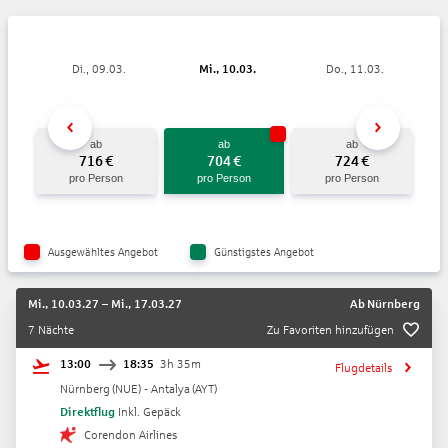
Di., 09.03.
Mi., 10.03.
Do., 11.03.
ab
ab
ab
716
€
704
€
724
€
pro Person
pro Person
pro Person
Ausgewähltes Angebot
Günstigstes Angebot
Mi., 10.03.27
–
Mi., 17.03.27
Ab
Nürnberg
7 Nächte
Zu Favoriten hinzufügen
13:00
18:35
3h 35m
Flugdetails
Nürnberg
(
NUE
) -
Antalya
(
AYT
)
Direktflug
Inkl. Gepäck
Corendon Airlines