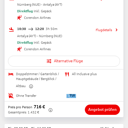
Nürnberg
(
NUE
) -
Antalya
(
AYT
)
Direktflug
Inkl. Gepäck
Corendon Airlines
10:30
12:20
3h 50m
Flugdetails
Antalya
(
AYT
) -
Nürnberg
(
NUE
)
Direktflug
Inkl. Gepäck
Corendon Airlines
Alternative Flüge
Doppelzimmer / Gartenblick /
All Inclusive plus
Hauptgebäude / Bergblick /
Altbau
Ohne Transfer
716
€
Preis pro Person
Angebot prüfen
Gesamtpreis
1.432
€