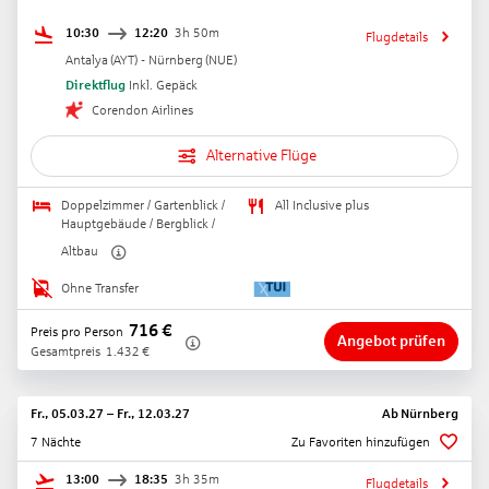
10:30
12:20
3h 50m
Flugdetails
Antalya
(
AYT
) -
Nürnberg
(
NUE
)
Direktflug
Inkl. Gepäck
Corendon Airlines
Alternative Flüge
Doppelzimmer / Gartenblick /
All Inclusive plus
Hauptgebäude / Bergblick /
Altbau
Ohne Transfer
716
€
Preis pro Person
Angebot prüfen
Gesamtpreis
1.432
€
Fr., 05.03.27
–
Fr., 12.03.27
Ab
Nürnberg
7 Nächte
Zu Favoriten hinzufügen
13:00
18:35
3h 35m
Flugdetails