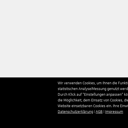
Wir verwenden Cookies, um Ihnen die Funktio
statistischen Analyse/Messung genutzt werde
Durch Klick auf "Einstellungen anpassen" k
die Möglichkeit, dem Einsatz von Cookies, di
Website einsetzbaren Cookies ein. Ihre Einwill
Datenschutzerklärung
|
AGB
|
Impressum