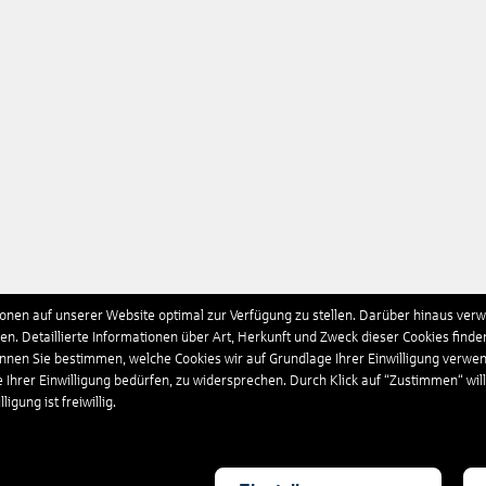
nen auf unserer Website optimal zur Verfügung zu stellen. Darüber hinaus verwe
n. Detaillierte Informationen über Art, Herkunft und Zweck dieser Cookies finde
önnen Sie bestimmen, welche Cookies wir auf Grundlage Ihrer Einwilligung verwe
e Ihrer Einwilligung bedürfen, zu widersprechen. Durch Klick auf “Zustimmen“ wil
igung ist freiwillig.