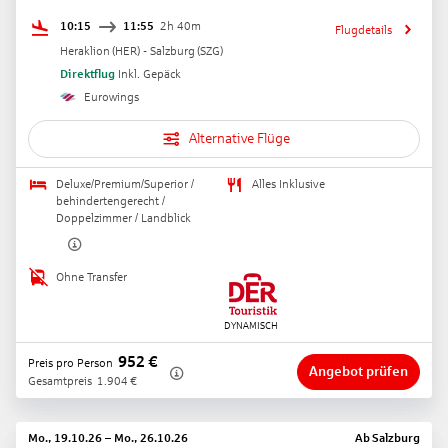
10:15
11:55
2h 40m
Flugdetails
Heraklion
(
HER
) -
Salzburg
(
SZG
)
Direktflug
Inkl. Gepäck
Eurowings
Alternative Flüge
Deluxe/Premium/Superior /
Alles Inklusive
behindertengerecht /
Doppelzimmer / Landblick
Ohne Transfer
952
€
Preis pro Person
Angebot prüfen
Gesamtpreis
1.904
€
Mo., 19.10.26
–
Mo., 26.10.26
Ab
Salzburg