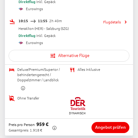
Direktflug
Inkl. Gepäck
Eurowings
10:15
11:55
2h 40m
Flugdetails
Heraklion
(
HER
) -
Salzburg
(
SZG
)
Direktflug
Inkl. Gepäck
Eurowings
Alternative Flüge
Deluxe/Premium/Superior /
Alles Inklusive
behindertengerecht /
Doppelzimmer / Landblick
Ohne Transfer
959
€
Preis pro Person
Angebot prüfen
Gesamtpreis
1.918
€