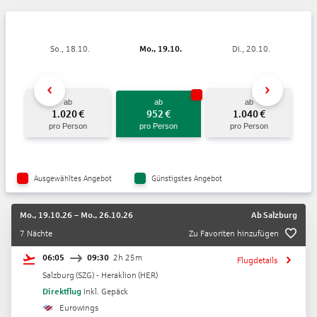
So., 18.10.
Mo., 19.10.
Di., 20.10.
ab
ab
ab
1.020
€
952
€
1.040
€
pro Person
pro Person
pro Person
Ausgewähltes Angebot
Günstigstes Angebot
Mo., 19.10.26
–
Mo., 26.10.26
Ab
Salzburg
7 Nächte
Zu Favoriten hinzufügen
06:05
09:30
2h 25m
Flugdetails
Salzburg
(
SZG
) -
Heraklion
(
HER
)
Direktflug
Inkl. Gepäck
Eurowings