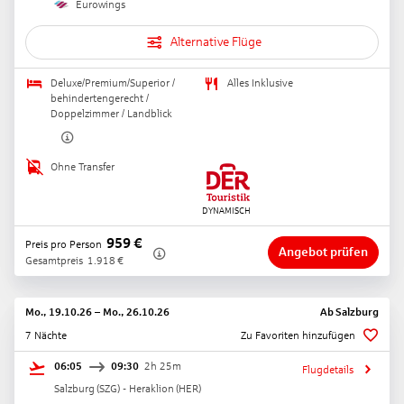
Eurowings
Alternative Flüge
Deluxe/Premium/Superior /
Alles Inklusive
behindertengerecht /
Doppelzimmer / Landblick
Ohne Transfer
959
€
Preis pro Person
Angebot prüfen
Gesamtpreis
1.918
€
Mo., 19.10.26
–
Mo., 26.10.26
Ab
Salzburg
7 Nächte
Zu Favoriten hinzufügen
06:05
09:30
2h 25m
Flugdetails
Salzburg
(
SZG
) -
Heraklion
(
HER
)