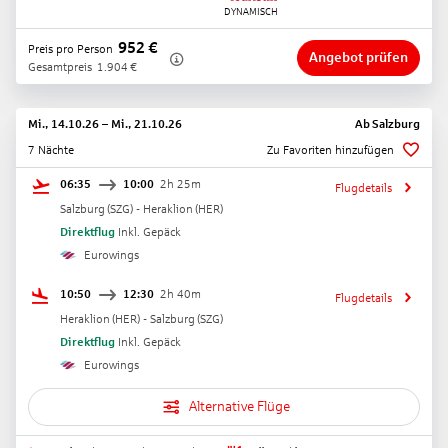
952
€
Preis pro Person
Angebot prüfen
Gesamtpreis
1.904
€
Mi., 14.10.26
–
Mi., 21.10.26
Ab
Salzburg
7 Nächte
Zu Favoriten hinzufügen
06:35
10:00
2h 25m
Flugdetails
Salzburg
(
SZG
) -
Heraklion
(
HER
)
Direktflug
Inkl. Gepäck
Eurowings
10:50
12:30
2h 40m
Flugdetails
Heraklion
(
HER
) -
Salzburg
(
SZG
)
Direktflug
Inkl. Gepäck
Eurowings
Alternative Flüge