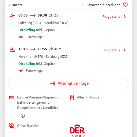
7 Nächte
Zu Favoriten hinzufügen
06:05
09:30
2h 25m
Flugdetails
Salzburg
(
SZG
) -
Heraklion
(
HER
)
Direktflug
Inkl. Gepäck
Eurowings
10:15
11:55
2h 40m
Flugdetails
Heraklion
(
HER
) -
Salzburg
(
SZG
)
Direktflug
Inkl. Gepäck
Eurowings
Alternative Flüge
Deluxe/Premium/Superior /
Alles Inklusive
behindertengerecht /
Doppelzimmer / Landblick
Ohne Transfer