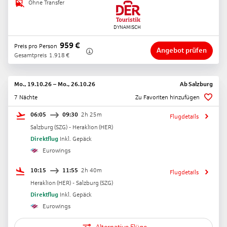
Ohne Transfer
959
€
Preis pro Person
Angebot prüfen
Gesamtpreis
1.918
€
Mo., 19.10.26
–
Mo., 26.10.26
Ab
Salzburg
7 Nächte
Zu Favoriten hinzufügen
06:05
09:30
2h 25m
Flugdetails
Salzburg
(
SZG
) -
Heraklion
(
HER
)
Direktflug
Inkl. Gepäck
Eurowings
10:15
11:55
2h 40m
Flugdetails
Heraklion
(
HER
) -
Salzburg
(
SZG
)
Direktflug
Inkl. Gepäck
Eurowings