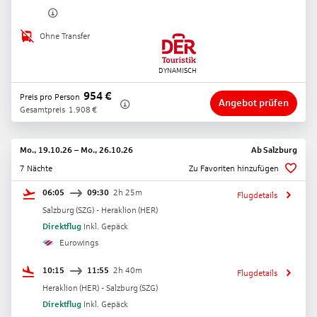
Ohne Transfer
954
€
Preis pro Person
Angebot prüfen
Gesamtpreis
1.908
€
Mo., 19.10.26
–
Mo., 26.10.26
Ab
Salzburg
7 Nächte
Zu Favoriten hinzufügen
06:05
09:30
2h 25m
Flugdetails
Salzburg
(
SZG
) -
Heraklion
(
HER
)
Direktflug
Inkl. Gepäck
Eurowings
10:15
11:55
2h 40m
Flugdetails
Heraklion
(
HER
) -
Salzburg
(
SZG
)
Direktflug
Inkl. Gepäck