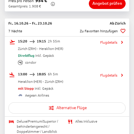
954
€
Preis pro Person
Angebot prüfen
Gesamtpreis
1.908
€
Fr., 16.10.26
–
Fr., 23.10.26
Ab
Zürich
7 Nächte
Zu Favoriten hinzufügen
15:20
19:15
2h 55m
Flugdetails
Zürich
(
ZRH
) -
Heraklion
(
HER
)
Direktflug
Inkl. Gepäck
condor
13:00
18:05
6h 5m
Flugdetails
Heraklion
(
HER
) -
Zürich
(
ZRH
)
mit Stopp
Inkl. Gepäck
Aegean Airlines
Alternative Flüge
Deluxe/Premium/Superior /
Alles Inklusive
behindertengerecht /
Doppelzimmer / Landblick