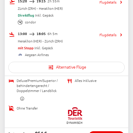
15:20
19:15
2h 55m
Flugdetails
Zürich
(
ZRH
) -
Heraklion
(
HER
)
Direktflug
Inkl. Gepäck
condor
13:00
18:05
6h 5m
Flugdetails
Heraklion
(
HER
) -
Zürich
(
ZRH
)
mit Stopp
Inkl. Gepäck
Aegean Airlines
Alternative Flüge
Deluxe/Premium/Superior /
Alles Inklusive
behindertengerecht /
Doppelzimmer / Landblick
Ohne Transfer