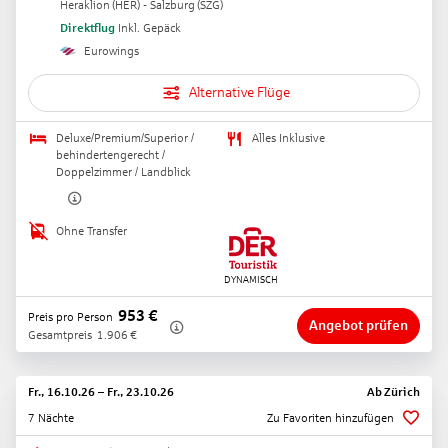
Heraklion
(
HER
) -
Salzburg
(
SZG
)
Direktflug
Inkl. Gepäck
Eurowings
Alternative Flüge
Deluxe/Premium/Superior /
Alles Inklusive
behindertengerecht /
Doppelzimmer / Landblick
Ohne Transfer
953
€
Preis pro Person
Angebot prüfen
Gesamtpreis
1.906
€
Fr., 16.10.26
–
Fr., 23.10.26
Ab
Zürich
7 Nächte
Zu Favoriten hinzufügen