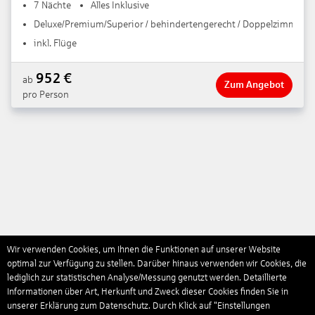
7 Nächte
Alles Inklusive
Deluxe/Premium/Superior / behindertengerecht / Doppelzimmer / 
inkl. Flüge
952
€
ab
Zum Angebot
pro Person
Wir verwenden Cookies, um Ihnen die Funktionen auf unserer Website
optimal zur Verfügung zu stellen. Darüber hinaus verwenden wir Cookies, die
lediglich zur statistischen Analyse/Messung genutzt werden. Detaillierte
Informationen über Art, Herkunft und Zweck dieser Cookies finden Sie in
unserer Erklärung zum Datenschutz. Durch Klick auf "Einstellungen