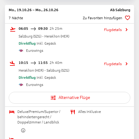
Mo., 19.10.26
–
Mo., 26.10.26
Ab
Salzburg
7 Nächte
Zu Favoriten hinzufügen
06:05
09:30
2h 25m
Flugdetails
Salzburg
(
SZG
) -
Heraklion
(
HER
)
Direktflug
Inkl. Gepäck
Eurowings
10:15
11:55
2h 40m
Flugdetails
Heraklion
(
HER
) -
Salzburg
(
SZG
)
Direktflug
Inkl. Gepäck
Eurowings
Alternative Flüge
Deluxe/Premium/Superior /
Alles Inklusive
behindertengerecht /
Doppelzimmer / Landblick