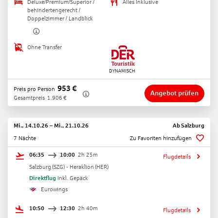
Deluxe/Premium/Superior /
Alles Inklusive
behindertengerecht /
Doppelzimmer / Landblick
Ohne Transfer
953
€
Preis pro Person
Angebot prüfen
Gesamtpreis
1.906
€
Mi., 14.10.26
–
Mi., 21.10.26
Ab
Salzburg
7 Nächte
Zu Favoriten hinzufügen
06:35
10:00
2h 25m
Flugdetails
Salzburg
(
SZG
) -
Heraklion
(
HER
)
Direktflug
Inkl. Gepäck
Eurowings
10:50
12:30
2h 40m
Flugdetails