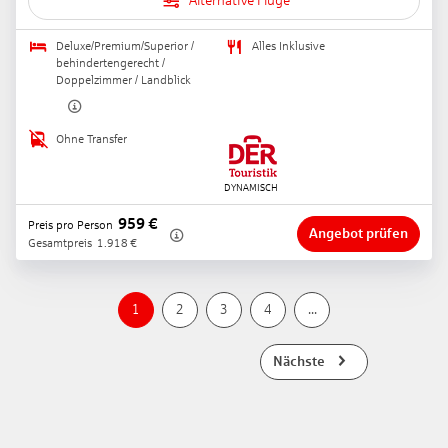
Alternative Flüge
Deluxe/Premium/Superior /
Alles Inklusive
behindertengerecht /
Doppelzimmer / Landblick
Ohne Transfer
959
€
Preis pro Person
Angebot prüfen
Gesamtpreis
1.918
€
1
2
3
4
...
Nächste