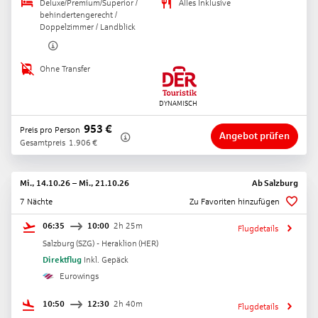
Deluxe/Premium/Superior /
Alles Inklusive
behindertengerecht /
Doppelzimmer / Landblick
Ohne Transfer
953
€
Preis pro Person
Angebot prüfen
Gesamtpreis
1.906
€
Mi., 14.10.26
–
Mi., 21.10.26
Ab
Salzburg
7 Nächte
Zu Favoriten hinzufügen
06:35
10:00
2h 25m
Flugdetails
Salzburg
(
SZG
) -
Heraklion
(
HER
)
Direktflug
Inkl. Gepäck
Eurowings
10:50
12:30
2h 40m
Flugdetails