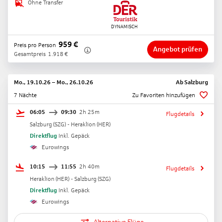
Ohne Transfer
959
€
Preis pro Person
Angebot prüfen
Gesamtpreis
1.918
€
Mo., 19.10.26
–
Mo., 26.10.26
Ab
Salzburg
7 Nächte
Zu Favoriten hinzufügen
06:05
09:30
2h 25m
Flugdetails
Salzburg
(
SZG
) -
Heraklion
(
HER
)
Direktflug
Inkl. Gepäck
Eurowings
10:15
11:55
2h 40m
Flugdetails
Heraklion
(
HER
) -
Salzburg
(
SZG
)
Direktflug
Inkl. Gepäck
Eurowings