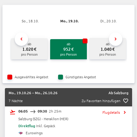
So., 18.10.
Mo., 19.10.
Di., 20.10.
ab
ab
ab
1.020
€
952
€
1.040
€
pro Person
pro Person
pro Person
Ausgewähltes Angebot
Günstigstes Angebot
Mo., 19.10.26
–
Mo., 26.10.26
Ab
Salzburg
7 Nächte
Zu Favoriten hinzufügen
06:05
09:30
2h 25m
Flugdetails
Salzburg
(
SZG
) -
Heraklion
(
HER
)
Direktflug
Inkl. Gepäck
Eurowings