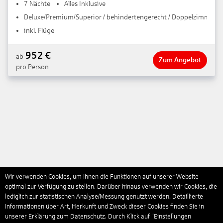
7 Nächte
Alles Inklusive
Deluxe/Premium/Superior / behindertengerecht / Doppelzimmer / 
inkl. Flüge
952
€
ab
Zum Angebot
pro Person
Wir verwenden Cookies, um Ihnen die Funktionen auf unserer Website
optimal zur Verfügung zu stellen. Darüber hinaus verwenden wir Cookies, die
lediglich zur statistischen Analyse/Messung genutzt werden. Detaillierte
Informationen über Art, Herkunft und Zweck dieser Cookies finden Sie in
unserer Erklärung zum Datenschutz. Durch Klick auf "Einstellungen