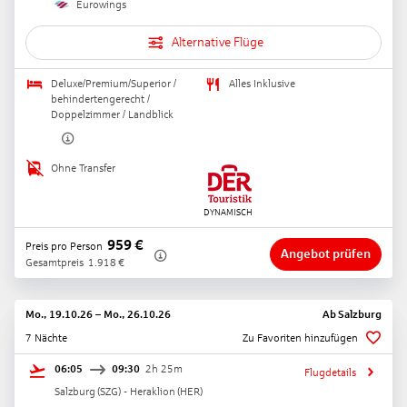
Eurowings
Alternative Flüge
Deluxe/Premium/Superior /
Alles Inklusive
behindertengerecht /
Doppelzimmer / Landblick
Ohne Transfer
959
€
Preis pro Person
Angebot prüfen
Gesamtpreis
1.918
€
Mo., 19.10.26
–
Mo., 26.10.26
Ab
Salzburg
7 Nächte
Zu Favoriten hinzufügen
06:05
09:30
2h 25m
Flugdetails
Salzburg
(
SZG
) -
Heraklion
(
HER
)