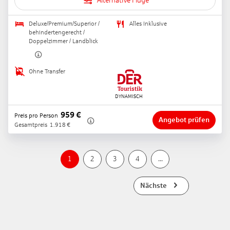
Alternative Flüge
Deluxe/Premium/Superior /
Alles Inklusive
behindertengerecht /
Doppelzimmer / Landblick
Ohne Transfer
959
€
Preis pro Person
Angebot prüfen
Gesamtpreis
1.918
€
1
2
3
4
...
Nächste