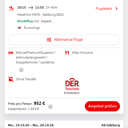
10:15
11:55
2h 40m
Flugdetails
Heraklion
(
HER
) -
Salzburg
(
SZG
)
Direktflug
Inkl. Gepäck
Eurowings
Alternative Flüge
Deluxe/Premium/Superior /
Alles Inklusive
behindertengerecht /
Doppelzimmer / Landblick
Ohne Transfer
952
€
Preis pro Person
Angebot prüfen
Gesamtpreis
1.904
€
Mo., 19.10.26
–
Mo., 26.10.26
Ab
Salzburg