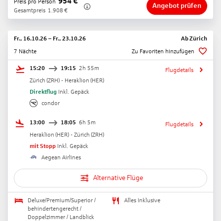
954
€
Preis pro Person
Angebot prüfen
Gesamtpreis
1.908
€
Fr., 16.10.26
–
Fr., 23.10.26
Ab
Zürich
7 Nächte
Zu Favoriten hinzufügen
15:20
19:15
2h 55m
Flugdetails
Zürich
(
ZRH
) -
Heraklion
(
HER
)
Direktflug
Inkl. Gepäck
condor
13:00
18:05
6h 5m
Flugdetails
Heraklion
(
HER
) -
Zürich
(
ZRH
)
mit Stopp
Inkl. Gepäck
Aegean Airlines
Alternative Flüge
Deluxe/Premium/Superior /
Alles Inklusive
behindertengerecht /
Doppelzimmer / Landblick