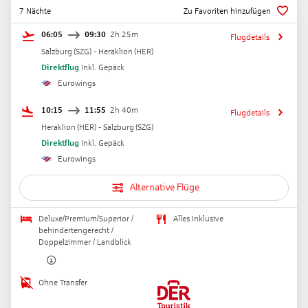
7 Nächte
Zu Favoriten hinzufügen
06:05
09:30
2h 25m
Flugdetails
Salzburg
(
SZG
) -
Heraklion
(
HER
)
Direktflug
Inkl. Gepäck
Eurowings
10:15
11:55
2h 40m
Flugdetails
Heraklion
(
HER
) -
Salzburg
(
SZG
)
Direktflug
Inkl. Gepäck
Eurowings
Alternative Flüge
Deluxe/Premium/Superior /
Alles Inklusive
behindertengerecht /
Doppelzimmer / Landblick
Ohne Transfer