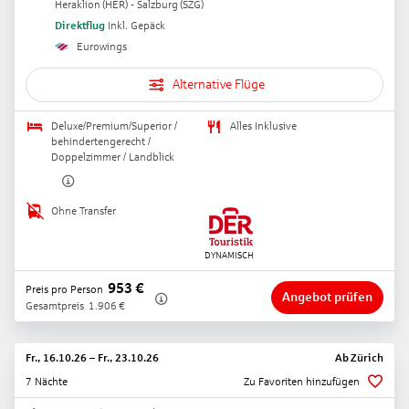
Heraklion
(
HER
) -
Salzburg
(
SZG
)
Direktflug
Inkl. Gepäck
Eurowings
Alternative Flüge
Deluxe/Premium/Superior /
Alles Inklusive
behindertengerecht /
Doppelzimmer / Landblick
Ohne Transfer
953
€
Preis pro Person
Angebot prüfen
Gesamtpreis
1.906
€
Fr., 16.10.26
–
Fr., 23.10.26
Ab
Zürich
7 Nächte
Zu Favoriten hinzufügen