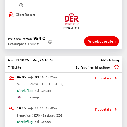
Ohne Transfer
954
€
Preis pro Person
Angebot prüfen
Gesamtpreis
1.908
€
Mo., 19.10.26
–
Mo., 26.10.26
Ab
Salzburg
7 Nächte
Zu Favoriten hinzufügen
06:05
09:30
2h 25m
Flugdetails
Salzburg
(
SZG
) -
Heraklion
(
HER
)
Direktflug
Inkl. Gepäck
Eurowings
10:15
11:55
2h 40m
Flugdetails
Heraklion
(
HER
) -
Salzburg
(
SZG
)
Direktflug
Inkl. Gepäck