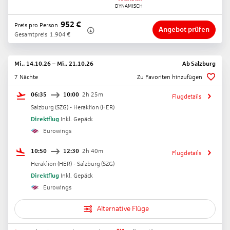
952
€
Preis pro Person
Angebot prüfen
Gesamtpreis
1.904
€
Mi., 14.10.26
–
Mi., 21.10.26
Ab
Salzburg
7 Nächte
Zu Favoriten hinzufügen
06:35
10:00
2h 25m
Flugdetails
Salzburg
(
SZG
) -
Heraklion
(
HER
)
Direktflug
Inkl. Gepäck
Eurowings
10:50
12:30
2h 40m
Flugdetails
Heraklion
(
HER
) -
Salzburg
(
SZG
)
Direktflug
Inkl. Gepäck
Eurowings
Alternative Flüge