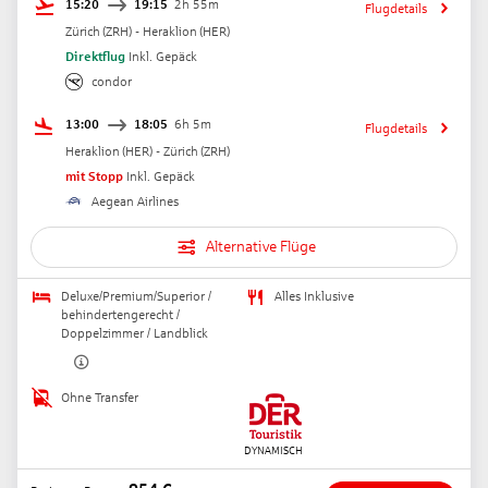
15:20
19:15
2h 55m
Flugdetails
Zürich
(
ZRH
) -
Heraklion
(
HER
)
Direktflug
Inkl. Gepäck
condor
13:00
18:05
6h 5m
Flugdetails
Heraklion
(
HER
) -
Zürich
(
ZRH
)
mit Stopp
Inkl. Gepäck
Aegean Airlines
Alternative Flüge
Deluxe/Premium/Superior /
Alles Inklusive
behindertengerecht /
Doppelzimmer / Landblick
Ohne Transfer