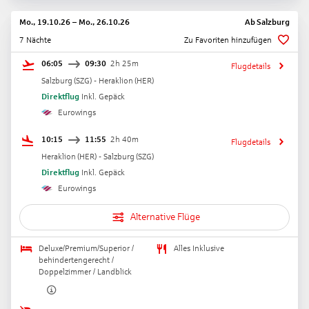
Mo., 19.10.26
–
Mo., 26.10.26
Ab
Salzburg
7 Nächte
Zu Favoriten hinzufügen
06:05
09:30
2h 25m
Flugdetails
Salzburg
(
SZG
) -
Heraklion
(
HER
)
Direktflug
Inkl. Gepäck
Eurowings
10:15
11:55
2h 40m
Flugdetails
Heraklion
(
HER
) -
Salzburg
(
SZG
)
Direktflug
Inkl. Gepäck
Eurowings
Alternative Flüge
Deluxe/Premium/Superior /
Alles Inklusive
behindertengerecht /
Doppelzimmer / Landblick