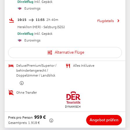
Direktflug
Inkl. Gepäck
Eurowings
10:15
11:55
2h 40m
Flugdetails
Heraklion
(
HER
) -
Salzburg
(
SZG
)
Direktflug
Inkl. Gepäck
Eurowings
Alternative Flüge
Deluxe/Premium/Superior /
Alles Inklusive
behindertengerecht /
Doppelzimmer / Landblick
Ohne Transfer
959
€
Preis pro Person
Angebot prüfen
Gesamtpreis
1.918
€