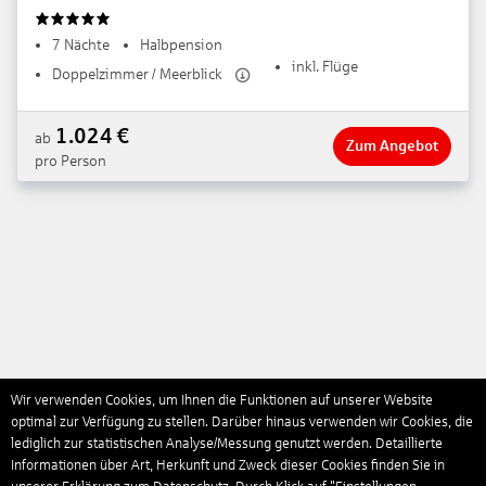
5
7 Nächte
Halbpension
inkl. Flüge
Doppelzimmer / Meerblick
1.024
€
ab
Zum Angebot
pro Person
Wir verwenden Cookies, um Ihnen die Funktionen auf unserer Website
optimal zur Verfügung zu stellen. Darüber hinaus verwenden wir Cookies, die
lediglich zur statistischen Analyse/Messung genutzt werden. Detaillierte
Informationen über Art, Herkunft und Zweck dieser Cookies finden Sie in