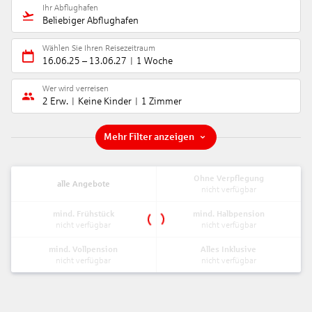
Ihr Abflughafen
Beliebiger Abflughafen
Wählen Sie Ihren Reisezeitraum
16.06.25
–
13.06.27
1 Woche
Wer wird verreisen
2 Erw.
Keine Kinder
1 Zimmer
Mehr Filter anzeigen
Ohne Verpflegung
alle Angebote
nicht verfügbar
mind. Frühstück
mind. Halbpension
nicht verfügbar
nicht verfügbar
mind. Vollpension
Alles Inklusive
nicht verfügbar
nicht verfügbar