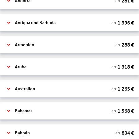
281
€
ab
Andorra
1.396
€
ab
Antigua und Barbuda
288
€
ab
Armenien
1.318
€
ab
Aruba
1.265
€
ab
Australien
1.568
€
ab
Bahamas
804
€
ab
Bahrain