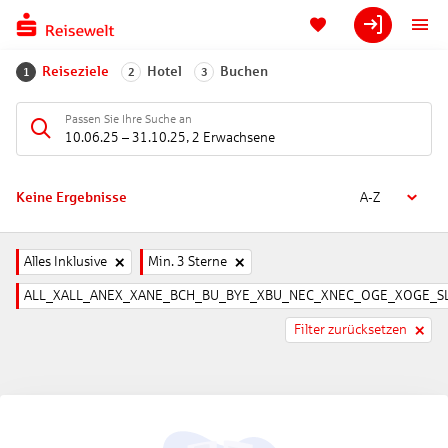
Reiseziele
Hotel
Buchen
1
2
3
Passen Sie Ihre Suche an
10.06.25
–
31.10.25
,
2 Erwachsene
Keine Ergebnisse
A-Z
Alles Inklusive
Min. 3 Sterne
ALL_XALL_ANEX_XANE_BCH_BU_BYE_XBU_NEC_XNEC_OGE_XOGE_SL
Filter zurücksetzen