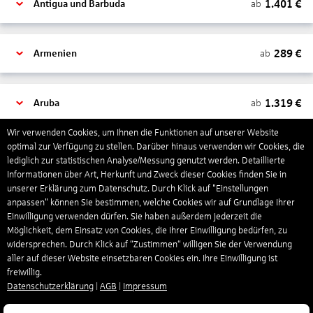
1.401
€
ab
Antigua und Barbuda
289
€
ab
Armenien
1.319
€
ab
Aruba
Wir verwenden Cookies, um Ihnen die Funktionen auf unserer Website
optimal zur Verfügung zu stellen. Darüber hinaus verwenden wir Cookies, die
1.265
€
ab
Australien
lediglich zur statistischen Analyse/Messung genutzt werden. Detaillierte
Informationen über Art, Herkunft und Zweck dieser Cookies finden Sie in
unserer Erklärung zum Datenschutz. Durch Klick auf "Einstellungen
1.567
€
ab
Bahamas
anpassen" können Sie bestimmen, welche Cookies wir auf Grundlage Ihrer
Einwilligung verwenden dürfen. Sie haben außerdem jederzeit die
Möglichkeit, dem Einsatz von Cookies, die Ihrer Einwilligung bedürfen, zu
widersprechen. Durch Klick auf “Zustimmen“ willigen Sie der Verwendung
804
€
ab
Bahrain
aller auf dieser Website einsetzbaren Cookies ein. Ihre Einwilligung ist
freiwillig.
Datenschutzerklärung
|
AGB
|
Impressum
1.304
€
ab
Barbados