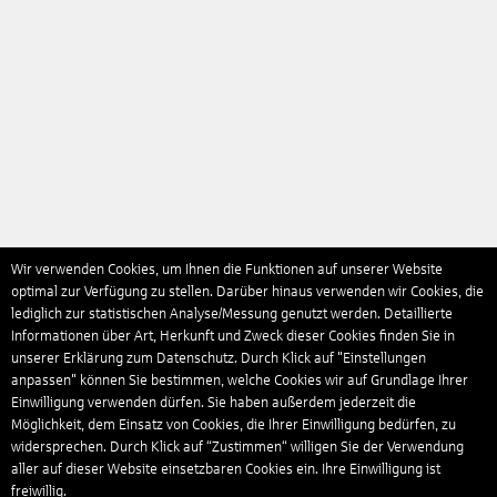
Wir verwenden Cookies, um Ihnen die Funktionen auf unserer Website
optimal zur Verfügung zu stellen. Darüber hinaus verwenden wir Cookies, die
lediglich zur statistischen Analyse/Messung genutzt werden. Detaillierte
Informationen über Art, Herkunft und Zweck dieser Cookies finden Sie in
unserer Erklärung zum Datenschutz. Durch Klick auf "Einstellungen
anpassen" können Sie bestimmen, welche Cookies wir auf Grundlage Ihrer
Einwilligung verwenden dürfen. Sie haben außerdem jederzeit die
Möglichkeit, dem Einsatz von Cookies, die Ihrer Einwilligung bedürfen, zu
widersprechen. Durch Klick auf “Zustimmen“ willigen Sie der Verwendung
aller auf dieser Website einsetzbaren Cookies ein. Ihre Einwilligung ist
freiwillig.