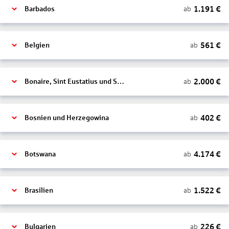
1.191
€
ab
Barbados
561
€
ab
Belgien
2.000
€
ab
Bonaire, Sint Eustatius und Saba
402
€
ab
Bosnien und Herzegowina
4.174
€
ab
Botswana
1.522
€
ab
Brasilien
226
€
ab
Bulgarien