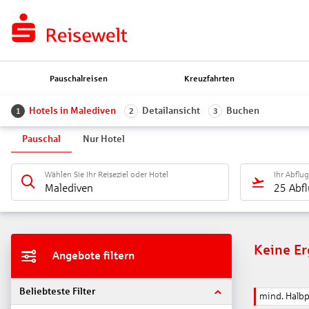
Pauschalreisen
Kreuzfahrten
Hotels in Malediven
Detailansicht
Buchen
1
2
3
Pauschal
Nur Hotel
Wählen Sie Ihr Reiseziel oder Hotel
Ihr Abflu
Malediven
25 Abf
Keine E
Angebote filtern
Beliebteste Filter
mind. Halb