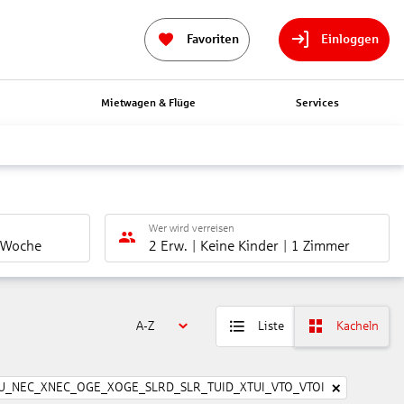
Favoriten
Einloggen
n
Mietwagen & Flüge
Services
Wer wird verreisen
 Woche
2 Erw.
Keine Kinder
1 Zimmer
A-Z
Liste
Kacheln
U_NEC_XNEC_OGE_XOGE_SLRD_SLR_TUID_XTUI_VTO_VTOI