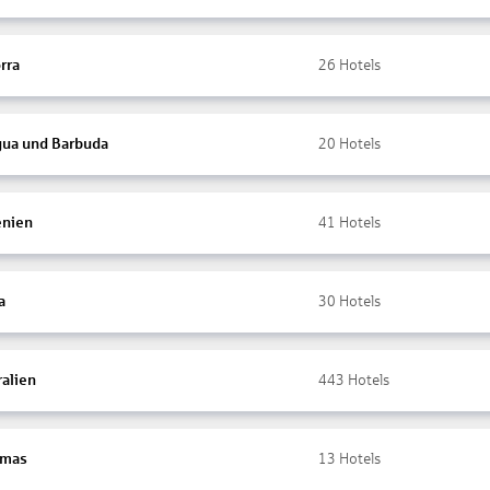
rra
26
Hotels
gua und Barbuda
20
Hotels
nien
41
Hotels
a
30
Hotels
ralien
443
Hotels
amas
13
Hotels