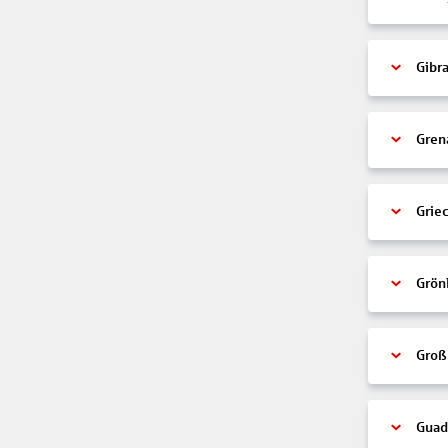
Gibra
Gren
Grie
Grön
Groß
Guad