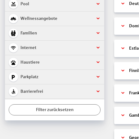
Deut
Pool
Wellnessangebote
Domi
Familien
Internet
Estl
Haustiere
Finn
Parkplatz
Barrierefrei
Fran
Filter zurücksetzen
Gamb
Geor