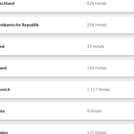
schland
629
Hotels
nikanische Republik
208
Hotels
and
35
Hotels
land
154
Hotels
kreich
1.717
Hotels
ia
9
Hotels
gien
125
Hotels