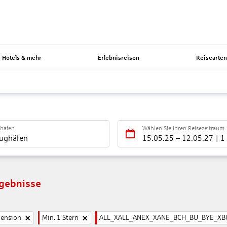
Hotels & mehr
Erlebnisreisen
Reisearte
ghafen
Wählen Sie Ihren Reisezeitraum
lughäfen
15.05.25
–
12.05.27
1
rgebnisse
pension
Min. 1 Stern
ALL_XALL_ANEX_XANE_BCH_BU_BYE_XB