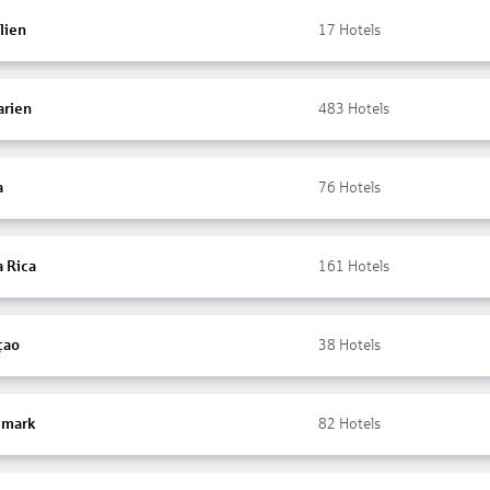
lien
17
Hotels
arien
483
Hotels
a
76
Hotels
a Rica
161
Hotels
çao
38
Hotels
mark
82
Hotels