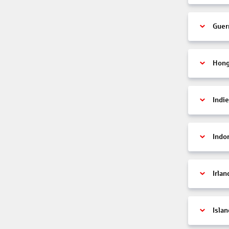
Guer
Hon
Indi
Indo
Irlan
Islan