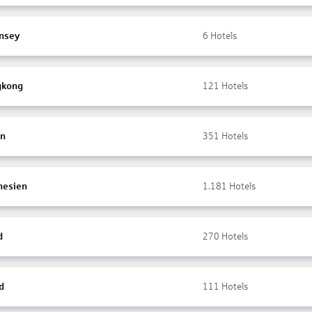
nsey
6
Hotels
gkong
121
Hotels
en
351
Hotels
nesien
1.181
Hotels
d
270
Hotels
d
111
Hotels