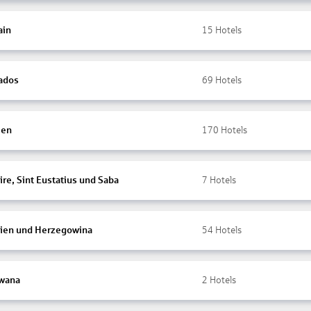
ain
15
Hotels
ados
69
Hotels
ien
170
Hotels
re, Sint Eustatius und Saba
7
Hotels
ien und Herzegowina
54
Hotels
wana
2
Hotels