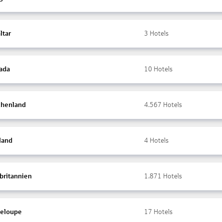
ltar
3
Hotels
ada
10
Hotels
chenland
4.567
Hotels
land
4
Hotels
britannien
1.871
Hotels
eloupe
17
Hotels