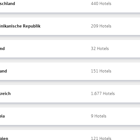
schland
440
Hotels
nikanische Republik
209
Hotels
and
32
Hotels
land
151
Hotels
kreich
1.677
Hotels
ia
9
Hotels
gien
121
Hotels