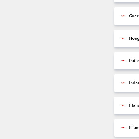
Guer
Hon
Indi
Indo
Irlan
Islan