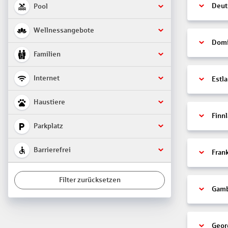
Deut
Pool
Wellnessangebote
Domi
Familien
Internet
Estl
Haustiere
Finn
Parkplatz
Barrierefrei
Fran
Filter zurücksetzen
Gamb
Geor