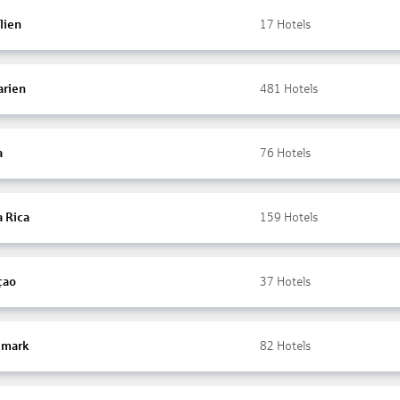
lien
17
Hotels
arien
481
Hotels
a
76
Hotels
a Rica
159
Hotels
çao
37
Hotels
mark
82
Hotels