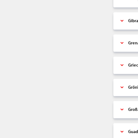
Gibra
Gren
Grie
Grön
Groß
Guad