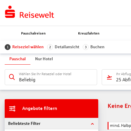
Pauschalreisen
Kreuzfahrten
Reiseziel wählen
Detailansicht
Buchen
1
2
3
Pauschal
Nur Hotel
Wählen Sie Ihr Reiseziel oder Hotel
Ihr Abflu
Beliebig
25 Abf
Keine E
Angebote filtern
Beliebteste Filter
mind. Halb