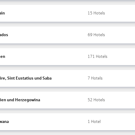
ain
15
Hotels
ados
69
Hotels
ien
171
Hotels
re, Sint Eustatius und Saba
7
Hotels
ien und Herzegowina
52
Hotels
wana
1
Hotel