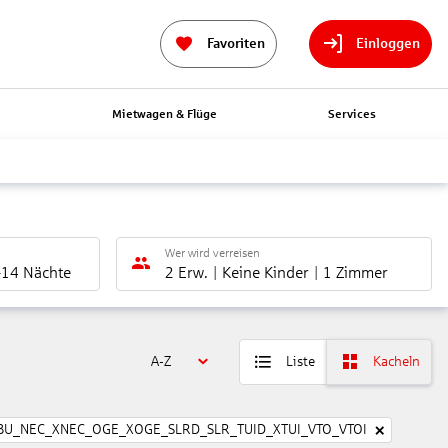
Favoriten
Einloggen
n
Mietwagen & Flüge
Services
Wer wird verreisen
-14 Nächte
2 Erw.
Keine Kinder
1 Zimmer
A-Z
Liste
Kacheln
BU_NEC_XNEC_OGE_XOGE_SLRD_SLR_TUID_XTUI_VTO_VTOI