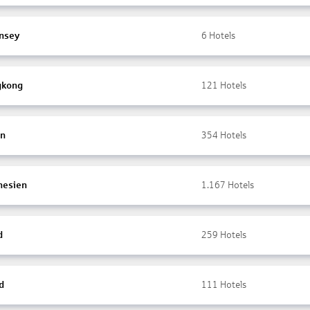
nsey
6
Hotels
gkong
121
Hotels
en
354
Hotels
nesien
1.167
Hotels
d
259
Hotels
d
111
Hotels