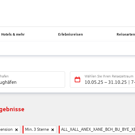
Hotels & mehr
Erlebnisreisen
Reisearte
ghafen
Wählen Sie Ihren Reisezeitraum
lughäfen
10.05.25
–
31.10.25
7
rgebnisse
pension
Min. 3 Sterne
ALL_XALL_ANEX_XANE_BCH_BU_BYE_X