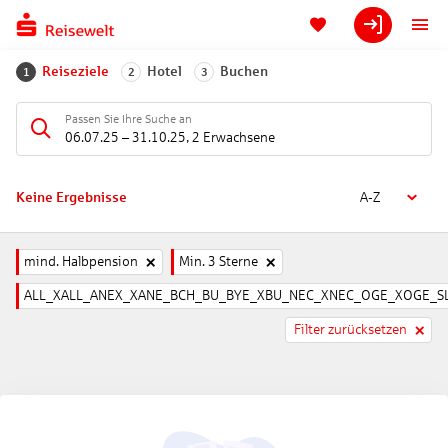
Reiseziele
Hotel
Buchen
1
2
3
Passen Sie Ihre Suche an
06.07.25
–
31.10.25
,
2 Erwachsene
Keine Ergebnisse
A-Z
mind. Halbpension
Min. 3 Sterne
ALL_XALL_ANEX_XANE_BCH_BU_BYE_XBU_NEC_XNEC_OGE_XOGE_SL
Filter zurücksetzen