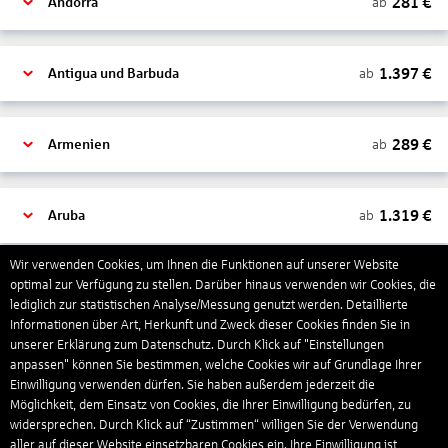
281
€
ab
Andorra
1.397
€
ab
Antigua und Barbuda
289
€
ab
Armenien
1.319
€
ab
Aruba
Wir verwenden Cookies, um Ihnen die Funktionen auf unserer Website
1.265
€
optimal zur Verfügung zu stellen. Darüber hinaus verwenden wir Cookies, die
ab
Australien
lediglich zur statistischen Analyse/Messung genutzt werden. Detaillierte
Informationen über Art, Herkunft und Zweck dieser Cookies finden Sie in
unserer Erklärung zum Datenschutz. Durch Klick auf "Einstellungen
1.568
€
ab
Bahamas
anpassen" können Sie bestimmen, welche Cookies wir auf Grundlage Ihrer
Einwilligung verwenden dürfen. Sie haben außerdem jederzeit die
Möglichkeit, dem Einsatz von Cookies, die Ihrer Einwilligung bedürfen, zu
widersprechen. Durch Klick auf “Zustimmen“ willigen Sie der Verwendung
804
€
ab
Bahrain
aller auf dieser Website einsetzbaren Cookies ein. Ihre Einwilligung ist