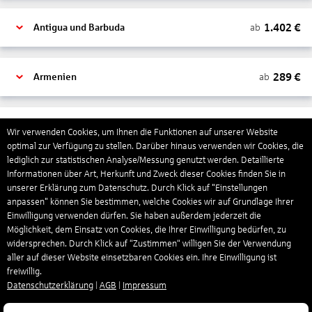
1.402
€
ab
Antigua und Barbuda
289
€
ab
Armenien
1.319
€
ab
Aruba
Wir verwenden Cookies, um Ihnen die Funktionen auf unserer Website
optimal zur Verfügung zu stellen. Darüber hinaus verwenden wir Cookies, die
lediglich zur statistischen Analyse/Messung genutzt werden. Detaillierte
Informationen über Art, Herkunft und Zweck dieser Cookies finden Sie in
1.265
€
ab
Australien
unserer Erklärung zum Datenschutz. Durch Klick auf "Einstellungen
anpassen" können Sie bestimmen, welche Cookies wir auf Grundlage Ihrer
Einwilligung verwenden dürfen. Sie haben außerdem jederzeit die
1.567
€
ab
Bahamas
Möglichkeit, dem Einsatz von Cookies, die Ihrer Einwilligung bedürfen, zu
widersprechen. Durch Klick auf “Zustimmen“ willigen Sie der Verwendung
aller auf dieser Website einsetzbaren Cookies ein. Ihre Einwilligung ist
freiwillig.
804
€
ab
Bahrain
Datenschutzerklärung
|
AGB
|
Impressum