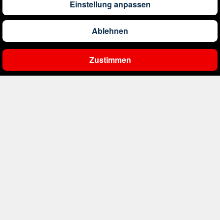
Einstellung anpassen
1.291
€
ab
Barbados
Ablehnen
561
€
ab
Belgien
Zustimmen
Ergebnisse filtern
2.000
€
ab
Bonaire, Sint Eustatius und Saba
402
€
ab
Bosnien und Herzegowina
1.178
€
ab
Botswana
1.565
€
ab
Brasilien
226
€
ab
Bulgarien