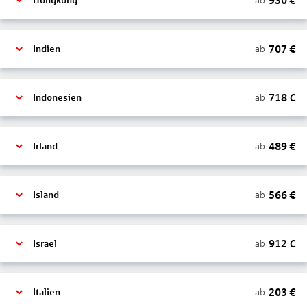
930
€
ab
Hongkong
707
€
ab
Indien
718
€
ab
Indonesien
489
€
ab
Irland
566
€
ab
Island
912
€
ab
Israel
203
€
ab
Italien