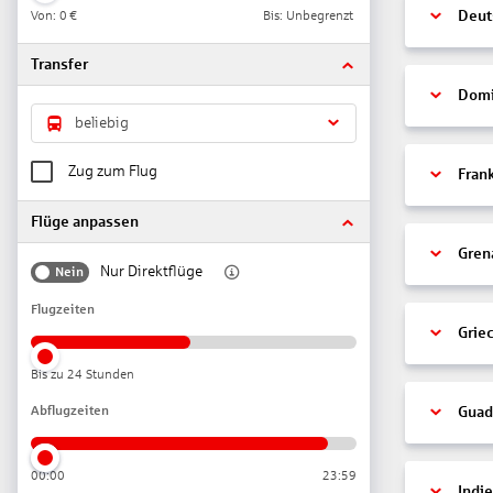
Von:
0 €
Bis: Unbegrenzt
Deut
Transfer
Domi
beliebig
Zug zum Flug
Fran
Flüge anpassen
Gren
Nur Direktflüge
Nein
Flugzeiten
Grie
Bis zu 24 Stunden
Abflugzeiten
Guad
00:00
23:59
Indi