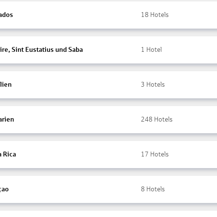
ados
18
Hotels
re, Sint Eustatius und Saba
1
Hotel
lien
3
Hotels
arien
248
Hotels
a Rica
17
Hotels
çao
8
Hotels