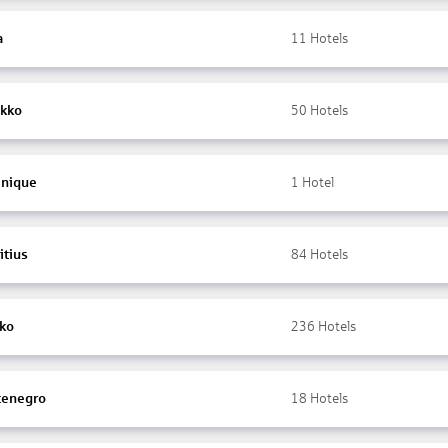
a
11
Hotels
kko
50
Hotels
inique
1
Hotel
itius
84
Hotels
ko
236
Hotels
enegro
18
Hotels