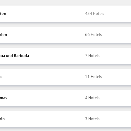
ten
434
Hotels
nien
66
Hotels
gua und Barbuda
7
Hotels
a
11
Hotels
amas
4
Hotels
ain
3
Hotels