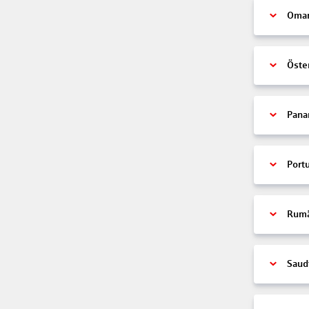
Oma
Öste
Pan
Port
Rumä
Saud