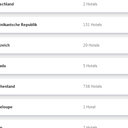
schland
2
Hotels
nikanische Republik
131
Hotels
kreich
20
Hotels
ada
5
Hotels
chenland
736
Hotels
eloupe
1
Hotel
en
2
Hotels