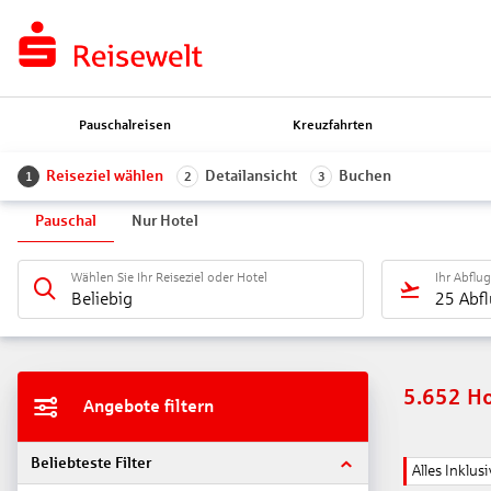
Pauschalreisen
Kreuzfahrten
Reiseziel wählen
Detailansicht
Buchen
1
2
3
Pauschal
Nur Hotel
Wählen Sie Ihr Reiseziel oder Hotel
Ihr Abflu
Beliebig
25 Abf
5.652
Ho
Angebote filtern
Beliebteste Filter
Alles Inklusi