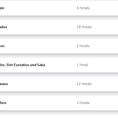
ain
6
Hotels
ados
18
Hotels
ien
2
Hotels
re, Sint Eustatius und Saba
1
Hotel
wana
22
Hotels
lien
3
Hotels