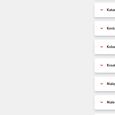
Kata
Keni
Kolu
Kroa
Mala
Male