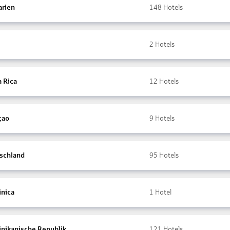
arien
148
Hotels
2
Hotels
a Rica
12
Hotels
çao
9
Hotels
schland
95
Hotels
nica
1
Hotel
nikanische Republik
121
Hotels