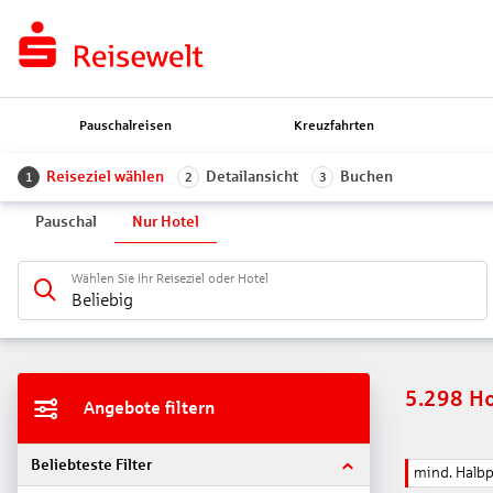
Pauschalreisen
Kreuzfahrten
Reiseziel wählen
Detailansicht
Buchen
1
2
3
Pauschal
Nur Hotel
Wählen Sie Ihr Reiseziel oder Hotel
Beliebig
5.298
Ho
Angebote filtern
Beliebteste Filter
mind. Halb