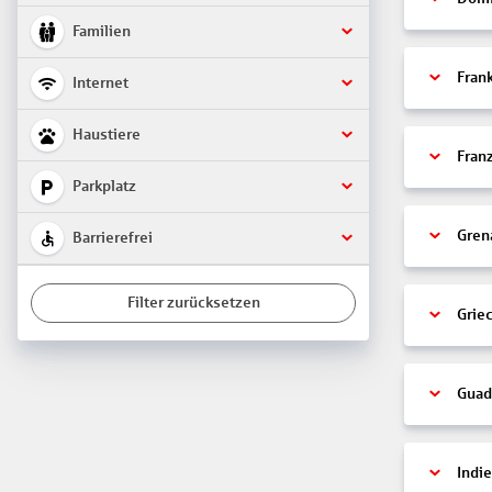
Familien
Fran
Internet
Haustiere
Fran
Parkplatz
Gren
Barrierefrei
Filter zurücksetzen
Grie
Guad
Indi