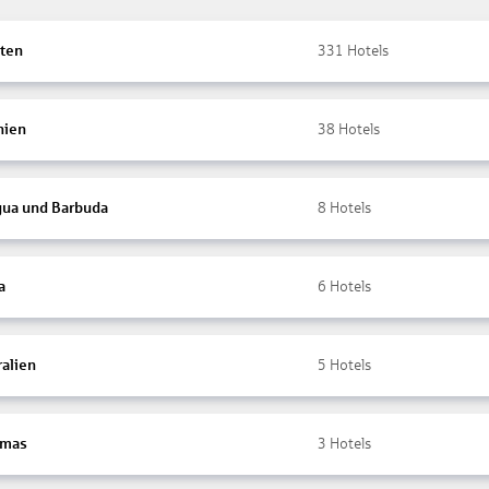
ten
331
Hotels
nien
38
Hotels
gua und Barbuda
8
Hotels
a
6
Hotels
ralien
5
Hotels
amas
3
Hotels