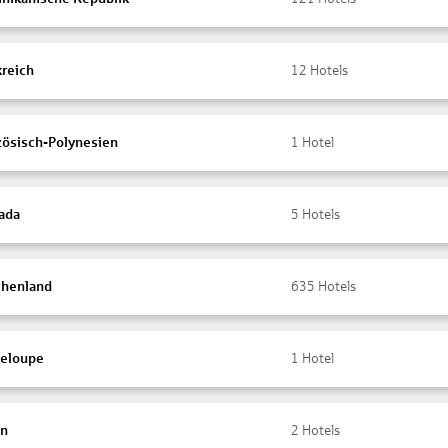
kreich
12
Hotels
zösisch-Polynesien
1
Hotel
ada
5
Hotels
chenland
635
Hotels
eloupe
1
Hotel
en
2
Hotels