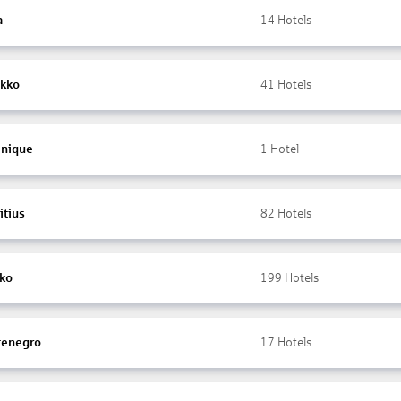
a
14
Hotels
kko
41
Hotels
inique
1
Hotel
itius
82
Hotels
ko
199
Hotels
enegro
17
Hotels