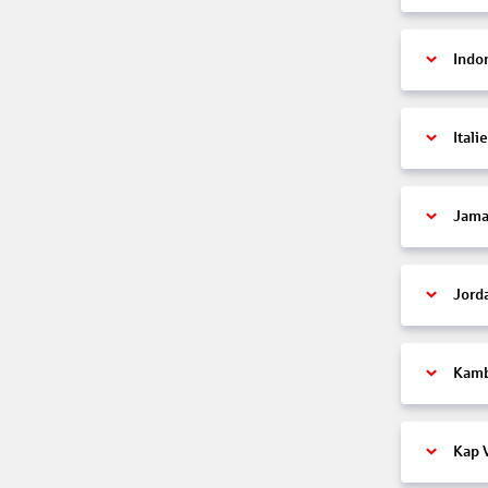
Indo
Itali
Jama
Jord
Kam
Kap 