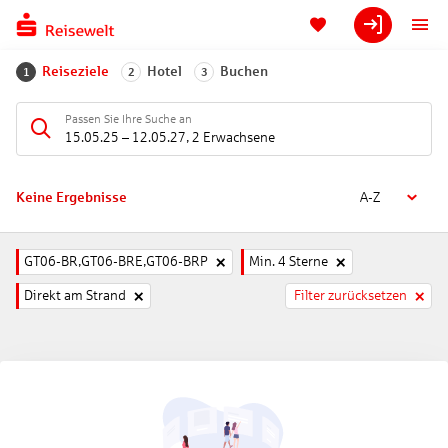
Reiseziele
Hotel
Buchen
1
2
3
Passen Sie Ihre Suche an
15.05.25
–
12.05.27
,
2 Erwachsene
Keine Ergebnisse
A-Z
GT06-BR,GT06-BRE,GT06-BRP
Min. 4 Sterne
Direkt am Strand
Filter zurücksetzen