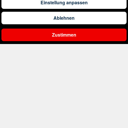
Einstellung anpassen
1.304
€
ab
Barbados
Ablehnen
561
€
ab
Belgien
Zustimmen
Ergebnisse filtern
2.000
€
ab
Bonaire, Sint Eustatius und Saba
402
€
ab
Bosnien und Herzegowina
1.178
€
ab
Botswana
1.565
€
ab
Brasilien
234
€
ab
Bulgarien