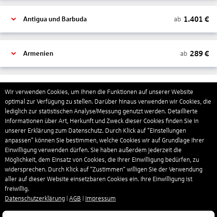
1.401
€
ab
Antigua und Barbuda
289
€
ab
Armenien
1.318
€
ab
Aruba
Wir verwenden Cookies, um Ihnen die Funktionen auf unserer Website
optimal zur Verfügung zu stellen. Darüber hinaus verwenden wir Cookies, die
lediglich zur statistischen Analyse/Messung genutzt werden. Detaillierte
Informationen über Art, Herkunft und Zweck dieser Cookies finden Sie in
1.265
€
ab
Australien
unserer Erklärung zum Datenschutz. Durch Klick auf "Einstellungen
anpassen" können Sie bestimmen, welche Cookies wir auf Grundlage Ihrer
Einwilligung verwenden dürfen. Sie haben außerdem jederzeit die
1.567
€
ab
Bahamas
Möglichkeit, dem Einsatz von Cookies, die Ihrer Einwilligung bedürfen, zu
widersprechen. Durch Klick auf “Zustimmen“ willigen Sie der Verwendung
aller auf dieser Website einsetzbaren Cookies ein. Ihre Einwilligung ist
freiwillig.
804
€
ab
Bahrain
Datenschutzerklärung
|
AGB
|
Impressum