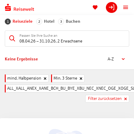
Reiseziele
Hotel
Buchen
1
2
3
Passen Sie Ihre Suche an
08.04.26
–
31.10.26
,
2 Erwachsene
Keine Ergebnisse
A-Z
mind. Halbpension
Min. 3 Sterne
ALL_XALL_ANEX_XANE_BCH_BU_BYE_XBU_NEC_XNEC_OGE_XOGE_SL
Filter zurücksetzen