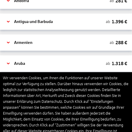
281
€
ab
Andorra
1.396
€
ab
Antigua und Barbuda
288
€
ab
Armenien
1.318
€
ab
Aruba
Wir verwenden Cookies, um Ihnen die Funktionen auf unserer Website
1.265
€
optimal zur Verfügung zu stellen. Darüber hinaus verwenden wir Cookies, die
ab
Australien
lediglich zur statistischen Analyse/Messung genutzt werden. Detaillierte
Informationen über Art, Herkunft und Zweck dieser Cookies finden Sie in
unserer Erklärung zum Datenschutz. Durch Klick auf "Einstellungen
1.568
€
ab
Bahamas
anpassen" können Sie bestimmen, welche Cookies wir auf Grundlage Ihrer
Einwilligung verwenden dürfen. Sie haben außerdem jederzeit die
Möglichkeit, dem Einsatz von Cookies, die Ihrer Einwilligung bedürfen, zu
widersprechen. Durch Klick auf “Zustimmen“ willigen Sie der Verwendung
804
€
ab
Bahrain
aller auf dieser Website einsetzbaren Cookies ein. Ihre Einwilligung ist