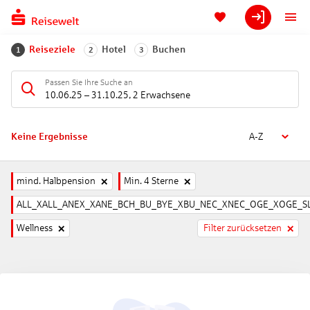
Reiseziele
Hotel
Buchen
1
2
3
Passen Sie Ihre Suche an
10.06.25
–
31.10.25
,
2 Erwachsene
Keine Ergebnisse
A-Z
mind. Halbpension
Min. 4 Sterne
ALL_XALL_ANEX_XANE_BCH_BU_BYE_XBU_NEC_XNEC_OGE_XOGE_SL
Wellness
Filter zurücksetzen