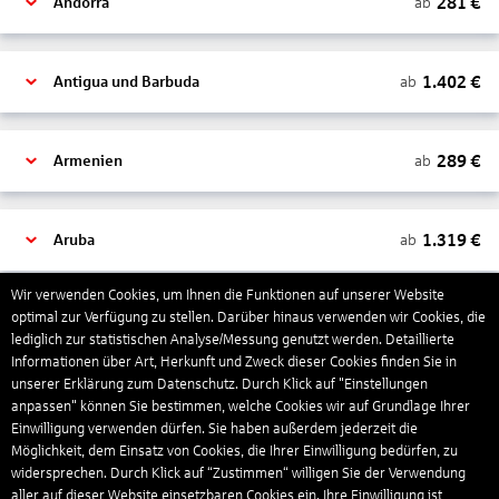
281
€
ab
Andorra
1.402
€
ab
Antigua und Barbuda
289
€
ab
Armenien
1.319
€
ab
Aruba
Wir verwenden Cookies, um Ihnen die Funktionen auf unserer Website
1.265
€
optimal zur Verfügung zu stellen. Darüber hinaus verwenden wir Cookies, die
ab
Australien
lediglich zur statistischen Analyse/Messung genutzt werden. Detaillierte
Informationen über Art, Herkunft und Zweck dieser Cookies finden Sie in
unserer Erklärung zum Datenschutz. Durch Klick auf "Einstellungen
1.567
€
ab
Bahamas
anpassen" können Sie bestimmen, welche Cookies wir auf Grundlage Ihrer
Einwilligung verwenden dürfen. Sie haben außerdem jederzeit die
Möglichkeit, dem Einsatz von Cookies, die Ihrer Einwilligung bedürfen, zu
widersprechen. Durch Klick auf “Zustimmen“ willigen Sie der Verwendung
804
€
ab
Bahrain
aller auf dieser Website einsetzbaren Cookies ein. Ihre Einwilligung ist