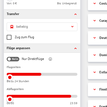
Von:
0 €
Bis: Unbegrenzt
Cost
Transfer
Cura
beliebig
Zug zum Flug
Deut
Flüge anpassen
Domi
Nur Direktflüge
Nein
Flugzeiten
Estl
Bis zu 24 Stunden
Abflugzeiten
Finn
00:00
23:59
Fran