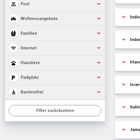
Pool
Indi
Wellnessangebote
Familien
Indo
Internet
Irlan
Haustiere
Parkplatz
Israe
Barrierefrei
Itali
Filter zurücksetzen
Jama