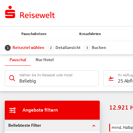
Pauschalreisen
Kreuzfahrten
Reiseziel wählen
Detailansicht
Buchen
1
2
3
Pauschal
Nur Hotel
Wählen Sie Ihr Reiseziel oder Hotel
Ihr Abflu
Beliebig
25 Abf
12.921
Angebote filtern
Beliebteste Filter
mind. Halb