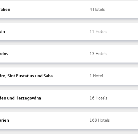
ralien
4
Hotels
ain
11
Hotels
ados
13
Hotels
re, Sint Eustatius und Saba
1
Hotel
ien und Herzegowina
16
Hotels
arien
168
Hotels