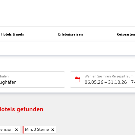
Hotels & mehr
Erlebnisreisen
Reisearte
ghafen
Wählen Sie Ihren Reisezeitraum
lughäfen
06.05.26
–
31.10.26
7
Hotels gefunden
pension
Min. 3 Sterne