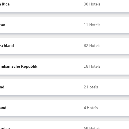
a Rica
30
Hotels
çao
11
Hotels
schland
82
Hotels
nikanische Republik
18
Hotels
and
2
Hotels
land
4
Hotels
kreich
69
Hotels