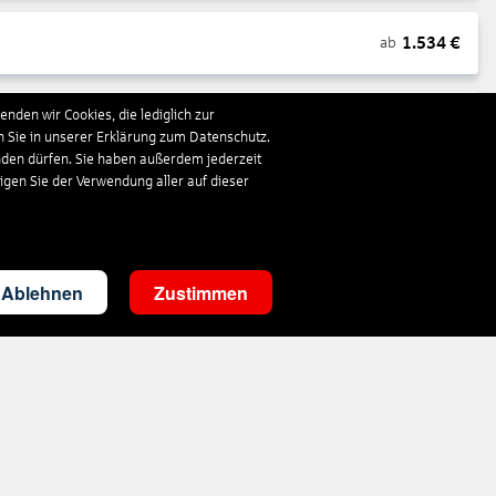
1.534
€
ab
nden wir Cookies, die lediglich zur
1.122
€
ab
n Sie in unserer Erklärung zum Datenschutz.
nden dürfen. Sie haben außerdem jederzeit
ligen Sie der Verwendung aller auf dieser
708
€
ab
1.333
€
ab
Ablehnen
Zustimmen
754
€
ab
748
€
ab