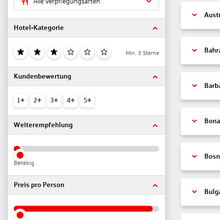
Alle Verpflegungsarten
Aust
Hotel-Kategorie
Bahr
Min. 3 Sterne
Kundenbewertung
Barb
1+
2+
3+
4+
5+
Bonai
Weiterempfehlung
Bosn
Beliebig
Preis pro Person
Bulg