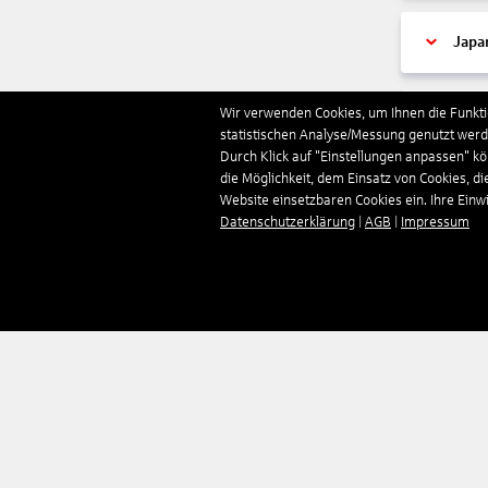
Japa
Wir verwenden Cookies, um Ihnen die Funktio
Jers
statistischen Analyse/Messung genutzt werde
Durch Klick auf "Einstellungen anpassen" k
die Möglichkeit, dem Einsatz von Cookies, di
Jord
Website einsetzbaren Cookies ein. Ihre Einwill
Datenschutzerklärung
|
AGB
|
Impressum
Kam
Kap 
Kata