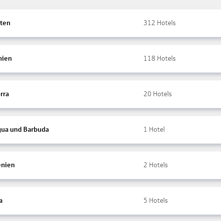
ten
312
Hotels
nien
118
Hotels
rra
20
Hotels
gua und Barbuda
1
Hotel
nien
2
Hotels
a
5
Hotels