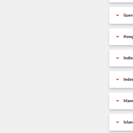
Guer
Hon
Indi
Indo
Irlan
Islan