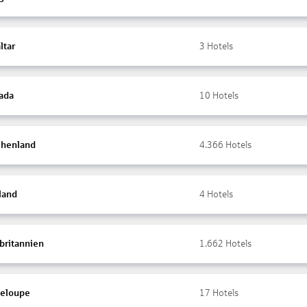
ltar
3
Hotels
ada
10
Hotels
chenland
4.366
Hotels
land
4
Hotels
britannien
1.662
Hotels
eloupe
17
Hotels