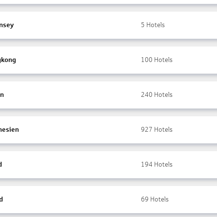
nsey
5
Hotels
gkong
100
Hotels
en
240
Hotels
nesien
927
Hotels
d
194
Hotels
d
69
Hotels