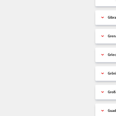
Gibra
Gren
Grie
Grön
Groß
Guad