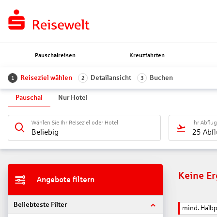
Pauschalreisen
Kreuzfahrten
Reiseziel wählen
Detailansicht
Buchen
1
2
3
Pauschal
Nur Hotel
Wählen Sie Ihr Reiseziel oder Hotel
Ihr Abflu
Beliebig
25 Abf
Keine E
Angebote filtern
Beliebteste Filter
mind. Halb