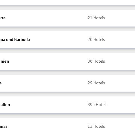
rra
21
Hotels
gua und Barbuda
20
Hotels
nien
36
Hotels
a
29
Hotels
ralien
395
Hotels
amas
13
Hotels