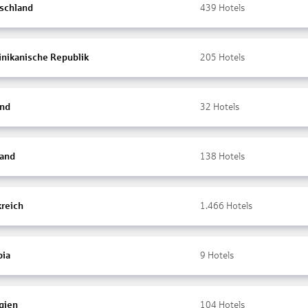
schland
439
Hotels
nikanische Republik
205
Hotels
and
32
Hotels
land
138
Hotels
kreich
1.466
Hotels
ia
9
Hotels
gien
104
Hotels