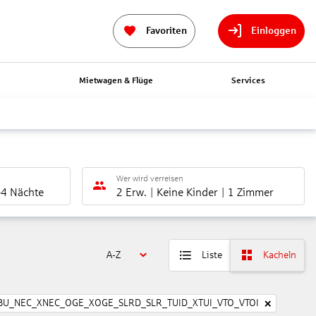
Favoriten
Einloggen
n
Mietwagen & Flüge
Services
Wer wird verreisen
-4 Nächte
2 Erw.
Keine Kinder
1 Zimmer
A-Z
Liste
Kacheln
BU_NEC_XNEC_OGE_XOGE_SLRD_SLR_TUID_XTUI_VTO_VTOI