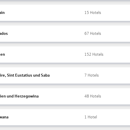
ain
15
Hotels
ados
67
Hotels
ien
152
Hotels
re, Sint Eustatius und Saba
7
Hotels
ien und Herzegowina
48
Hotels
wana
1
Hotel