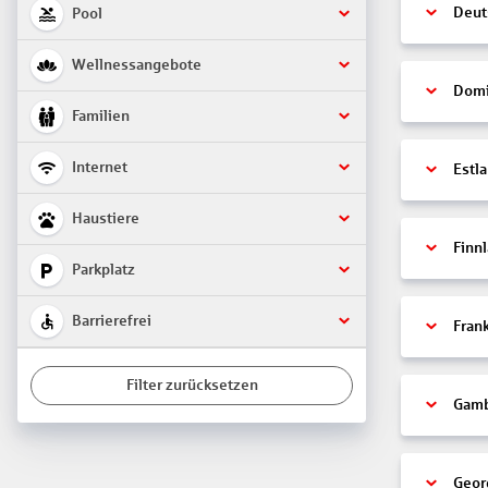
Deut
Pool
Wellnessangebote
Domi
Familien
Internet
Estl
Haustiere
Finn
Parkplatz
Barrierefrei
Fran
Filter zurücksetzen
Gamb
Geor