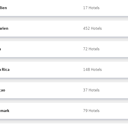
lien
17
Hotels
arien
452
Hotels
a
72
Hotels
a Rica
148
Hotels
çao
37
Hotels
mark
79
Hotels