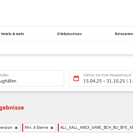
Hotels & mehr
Erlebnisreisen
Reisearte
ghafen
Wählen Sie Ihren Reisezeitraum
lughäfen
15.04.25
–
31.10.25
1
rgebnisse
pension
Min. 4 Sterne
ALL_XALL_ANEX_XANE_BCH_BU_BYE_X