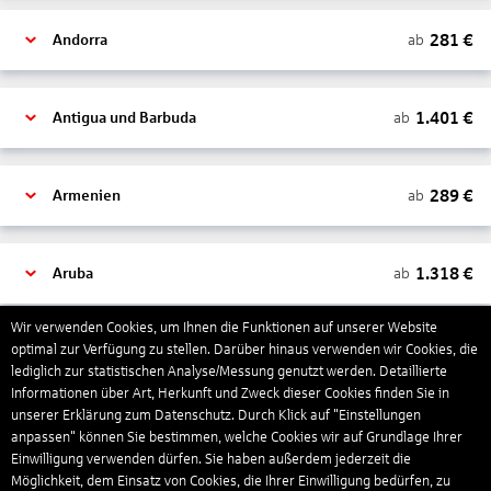
281
€
ab
Andorra
1.401
€
ab
Antigua und Barbuda
289
€
ab
Armenien
1.318
€
ab
Aruba
Wir verwenden Cookies, um Ihnen die Funktionen auf unserer Website
1.265
€
optimal zur Verfügung zu stellen. Darüber hinaus verwenden wir Cookies, die
ab
Australien
lediglich zur statistischen Analyse/Messung genutzt werden. Detaillierte
Informationen über Art, Herkunft und Zweck dieser Cookies finden Sie in
unserer Erklärung zum Datenschutz. Durch Klick auf "Einstellungen
1.567
€
ab
Bahamas
anpassen" können Sie bestimmen, welche Cookies wir auf Grundlage Ihrer
Einwilligung verwenden dürfen. Sie haben außerdem jederzeit die
Möglichkeit, dem Einsatz von Cookies, die Ihrer Einwilligung bedürfen, zu