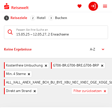
Reiseziele
Hotel
Buchen
1
2
3
Passen Sie Ihre Suche an
15.05.25
–
12.05.27
,
2 Erwachsene
Keine Ergebnisse
A-Z
Kostenfreie Umbuchung
GT06-BR,GT06-BRE,GT06-BRP
Min. 4 Sterne
ALL_XALL_ANEX_XANE_BCH_BU_BYE_XBU_NEC_XNEC_OGE_XOGE_SL
Direkt am Strand
Filter zurücksetzen