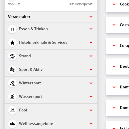
Von:
0 €
Bis: Unbegrenzt
Cook
Veranstalter
Cost
Essen & Trinken
Hotelmerkmale & Services
Cura
Strand
Deut
Sport & Aktiv
Wintersport
Domi
Wassersport
Domi
Pool
Wellnessangebote
Estl