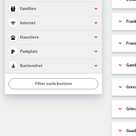
Familien
Fran
Internet
Haustiere
Fran
Parkplatz
Gamb
Barrierefrei
Filter zurücksetzen
Gren
Grie
Guad