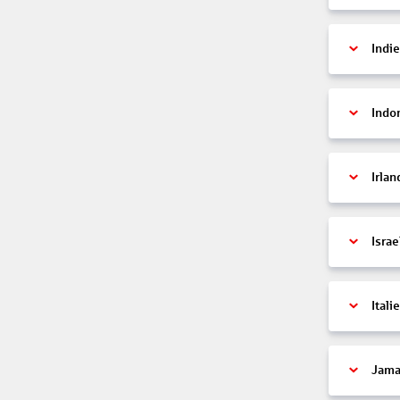
Indi
Indo
Irlan
Israe
Itali
Jama