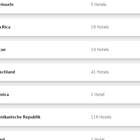
-Inseln
5
Hotels
a Rica
19
Hotels
çao
14
Hotels
schland
41
Hotels
nica
1
Hotel
nikanische Republik
116
Hotels
and
1
Hotel