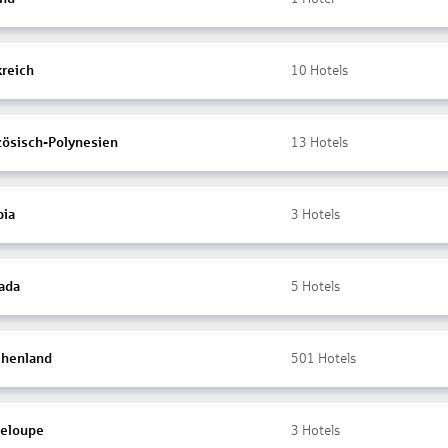
kreich
10
Hotels
zösisch-Polynesien
13
Hotels
ia
3
Hotels
ada
5
Hotels
chenland
501
Hotels
eloupe
3
Hotels