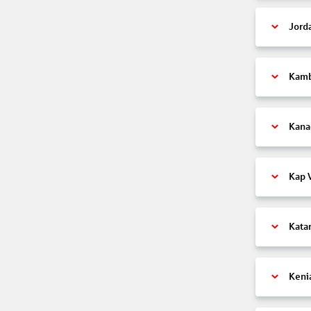
Jord
Kam
Kana
Kap 
Kata
Keni