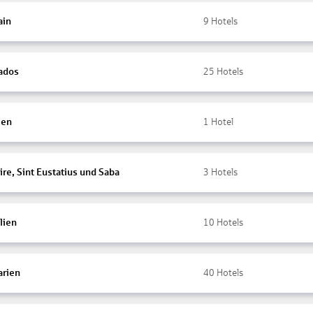
ain
9
Hotels
ados
25
Hotels
ien
1
Hotel
re, Sint Eustatius und Saba
3
Hotels
lien
10
Hotels
arien
40
Hotels