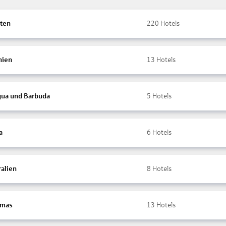
ten
220
Hotels
nien
13
Hotels
gua und Barbuda
5
Hotels
a
6
Hotels
ralien
8
Hotels
amas
13
Hotels