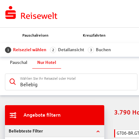
Pauschalreisen
Kreuzfahrten
Reiseziel wählen
Detailansicht
Buchen
1
2
3
Pauschal
Nur Hotel
Wählen Sie Ihr Reiseziel oder Hotel
Beliebig
3.790
Ho
Angebote filtern
Beliebteste Filter
GT06-BR,G