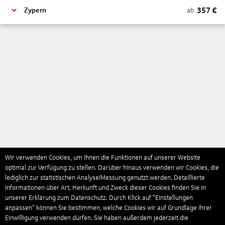
357
€
ab
Zypern
Wir verwenden Cookies, um Ihnen die Funktionen auf unserer Website
optimal zur Verfügung zu stellen. Darüber hinaus verwenden wir Cookies, die
lediglich zur statistischen Analyse/Messung genutzt werden. Detaillierte
Informationen über Art, Herkunft und Zweck dieser Cookies finden Sie in
unserer Erklärung zum Datenschutz. Durch Klick auf "Einstellungen
anpassen" können Sie bestimmen, welche Cookies wir auf Grundlage Ihrer
Einwilligung verwenden dürfen. Sie haben außerdem jederzeit die