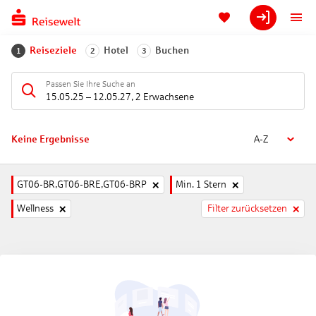
Reiseziele
Hotel
Buchen
1
2
3
Passen Sie Ihre Suche an
15.05.25
–
12.05.27
,
2 Erwachsene
Keine Ergebnisse
A-Z
GT06-BR,GT06-BRE,GT06-BRP
Min. 1 Stern
Wellness
Filter zurücksetzen