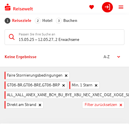
Reiseziele
Hotel
Buchen
1
2
3
Passen Sie Ihre Suche an
15.05.25
–
12.05.27
,
2 Erwachsene
Keine Ergebnisse
A-Z
Faire Stornierungsbedingungen
GT06-BR,GT06-BRE,GT06-BRP
Min. 1 Stern
ALL_XALL_ANEX_XANE_BCH_BU_BYE_XBU_NEC_XNEC_OGE_XOGE_SL
Direkt am Strand
Filter zurücksetzen