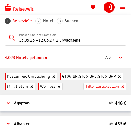
Reiseziele
Hotel
Buchen
1
2
3
Passen Sie Ihre Suche an
15.05.25
–
12.05.27
,
2 Erwachsene
4.023
Hotels gefunden
A-Z
Kostenfreie Umbuchung
GT06-BR,GT06-BRE,GT06-BRP
Min. 1 Stern
Wellness
Filter zurücksetzen
446
€
ab
Ägypten
453
€
ab
Albanien