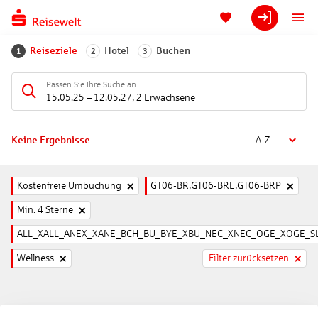
Reiseziele
Hotel
Buchen
1
2
3
Passen Sie Ihre Suche an
15.05.25
–
12.05.27
,
2 Erwachsene
Keine Ergebnisse
A-Z
Kostenfreie Umbuchung
GT06-BR,GT06-BRE,GT06-BRP
Min. 4 Sterne
ALL_XALL_ANEX_XANE_BCH_BU_BYE_XBU_NEC_XNEC_OGE_XOGE_SL
Wellness
Filter zurücksetzen