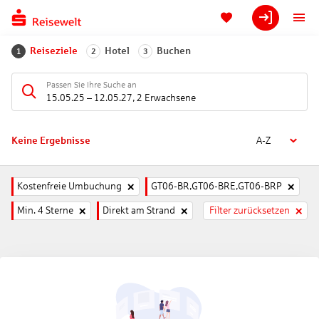
Reiseziele
Hotel
Buchen
1
2
3
Passen Sie Ihre Suche an
15.05.25
–
12.05.27
,
2 Erwachsene
Keine Ergebnisse
A-Z
Kostenfreie Umbuchung
GT06-BR,GT06-BRE,GT06-BRP
Min. 4 Sterne
Direkt am Strand
Filter zurücksetzen