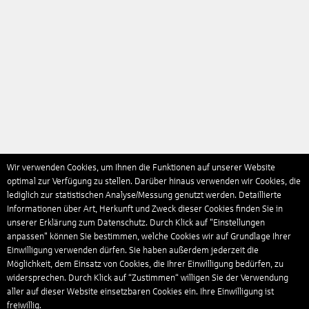
Wir verwenden Cookies, um Ihnen die Funktionen auf unserer Website
optimal zur Verfügung zu stellen. Darüber hinaus verwenden wir Cookies, die
lediglich zur statistischen Analyse/Messung genutzt werden. Detaillierte
Informationen über Art, Herkunft und Zweck dieser Cookies finden Sie in
unserer Erklärung zum Datenschutz. Durch Klick auf "Einstellungen
anpassen" können Sie bestimmen, welche Cookies wir auf Grundlage Ihrer
Einwilligung verwenden dürfen. Sie haben außerdem jederzeit die
Möglichkeit, dem Einsatz von Cookies, die Ihrer Einwilligung bedürfen, zu
widersprechen. Durch Klick auf “Zustimmen“ willigen Sie der Verwendung
aller auf dieser Website einsetzbaren Cookies ein. Ihre Einwilligung ist
freiwillig.