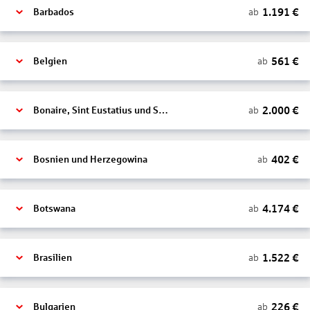
1.191
€
ab
Barbados
561
€
ab
Belgien
2.000
€
ab
Bonaire, Sint Eustatius und Saba
402
€
ab
Bosnien und Herzegowina
4.174
€
ab
Botswana
1.522
€
ab
Brasilien
226
€
ab
Bulgarien