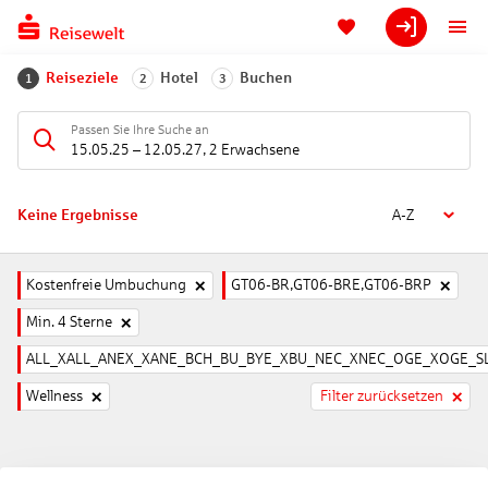
Reiseziele
Hotel
Buchen
1
2
3
Passen Sie Ihre Suche an
15.05.25
–
12.05.27
,
2 Erwachsene
Keine Ergebnisse
A-Z
Kostenfreie Umbuchung
GT06-BR,GT06-BRE,GT06-BRP
Min. 4 Sterne
ALL_XALL_ANEX_XANE_BCH_BU_BYE_XBU_NEC_XNEC_OGE_XOGE_SL
Wellness
Filter zurücksetzen