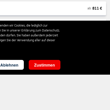
811
€
ab
nden wir Cookies, die lediglich zur
1.663
€
ab
n Sie in unserer Erklärung zum Datenschutz.
nden dürfen. Sie haben außerdem jederzeit
ligen Sie der Verwendung aller auf dieser
293
€
ab
3.498
€
ab
Ablehnen
Zustimmen
303
€
ab
1.410
€
ab