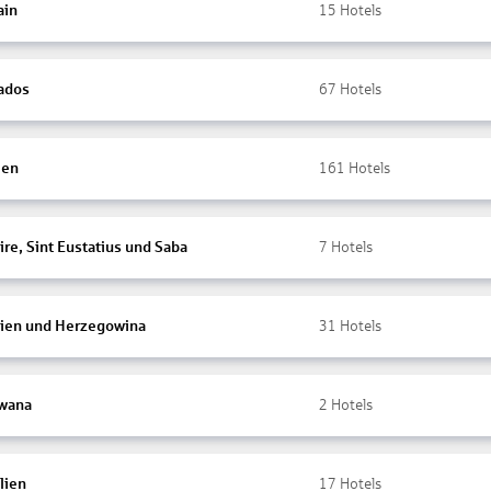
ain
15
Hotels
ados
67
Hotels
ien
161
Hotels
re, Sint Eustatius und Saba
7
Hotels
ien und Herzegowina
31
Hotels
wana
2
Hotels
lien
17
Hotels