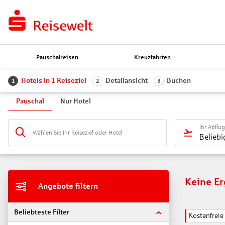
Pauschalreisen
Kreuzfahrten
Hotels in 1 Reiseziel
Detailansicht
Buchen
1
2
3
Pauschal
Nur Hotel
Ihr Abflu
Wählen Sie Ihr Reiseziel oder Hotel
Beliebi
Keine E
Angebote filtern
Beliebteste Filter
Kostenfrei