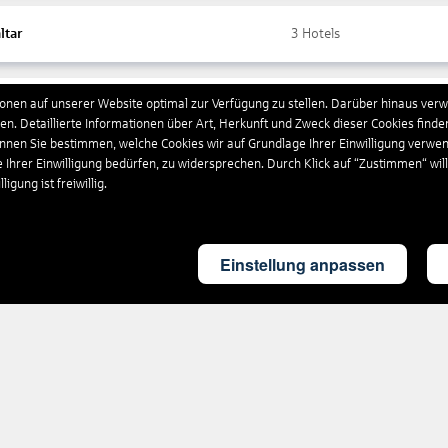
ltar
3
Hotels
nen auf unserer Website optimal zur Verfügung zu stellen. Darüber hinaus verwe
ada
10
Hotels
n. Detaillierte Informationen über Art, Herkunft und Zweck dieser Cookies finde
önnen Sie bestimmen, welche Cookies wir auf Grundlage Ihrer Einwilligung verwe
e Ihrer Einwilligung bedürfen, zu widersprechen. Durch Klick auf “Zustimmen“ wil
chenland
4.431
Hotels
igung ist freiwillig.
land
4
Hotels
Einstellung anpassen
britannien
1.675
Hotels
eloupe
16
Hotels