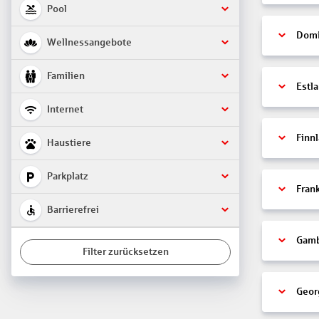
Pool
Domi
Wellnessangebote
Familien
Estl
Internet
Finn
Haustiere
Parkplatz
Fran
Barrierefrei
Gamb
Filter zurücksetzen
Geor