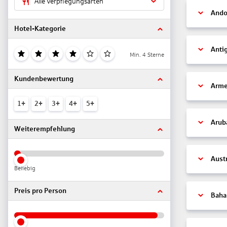
Alle Verpflegungsarten
Ando
Hotel-Kategorie
Anti
Min. 4 Sterne
Kundenbewertung
Arme
1+
2+
3+
4+
5+
Arub
Weiterempfehlung
Aust
Beliebig
Preis pro Person
Bah