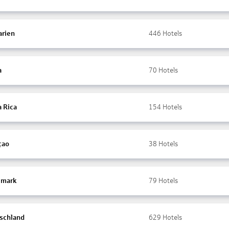
arien
446
Hotels
a
70
Hotels
a Rica
154
Hotels
çao
38
Hotels
mark
79
Hotels
schland
629
Hotels