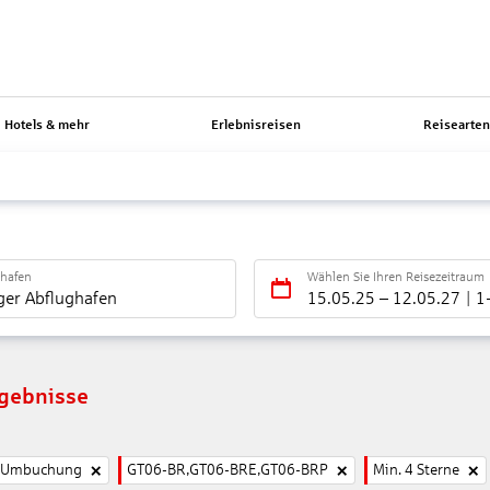
Hotels & mehr
Erlebnisreisen
Reisearte
ghafen
Wählen Sie Ihren Reisezeitraum
ger Abflughafen
15.05.25
–
12.05.27
1
rgebnisse
e Umbuchung
GT06-BR,GT06-BRE,GT06-BRP
Min. 4 Sterne