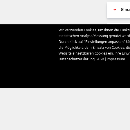
Gibra
Wir verwenden Cookies, um Ihnen die Funktio
Gren
statistischen Analyse/Messung genutzt werde
Durch Klick auf "Einstellungen anpassen" k
die Möglichkeit, dem Einsatz von Cookies, di
Grie
Website einsetzbaren Cookies ein. Ihre Einwill
Datenschutzerklärung
|
AGB
|
Impressum
Grön
Groß
Guad