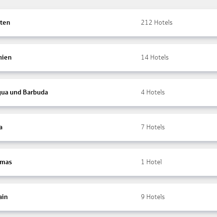
ten
212
Hotels
nien
14
Hotels
gua und Barbuda
4
Hotels
a
7
Hotels
amas
1
Hotel
ain
9
Hotels