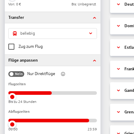
Von:
0 €
Bis: Unbegrenzt
Deut
Transfer
Domi
beliebig
Zug zum Flug
Estl
Flüge anpassen
Fran
Nur Direktflüge
Nein
Flugzeiten
Gamb
Bis zu 24 Stunden
Abflugzeiten
Gren
00:00
23:59
Grie