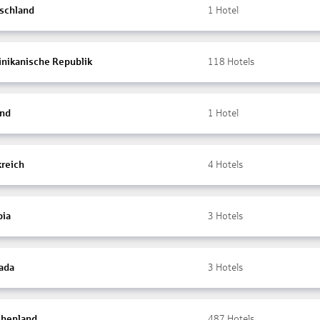
schland
1
Hotel
nikanische Republik
118
Hotels
and
1
Hotel
kreich
4
Hotels
ia
3
Hotels
ada
3
Hotels
chenland
487
Hotels