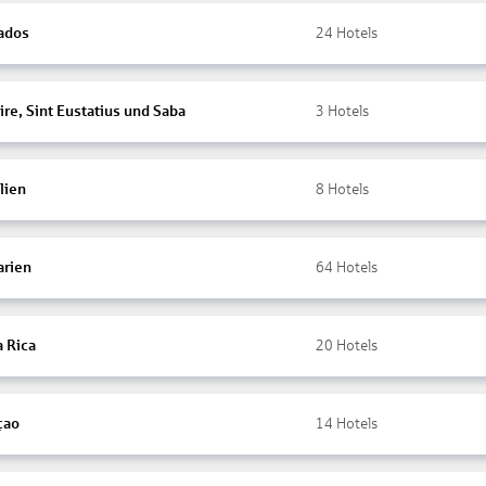
ados
24
Hotels
re, Sint Eustatius und Saba
3
Hotels
lien
8
Hotels
arien
64
Hotels
a Rica
20
Hotels
çao
14
Hotels