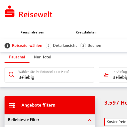
Pauschalreisen
Kreuzfahrten
Reiseziel wählen
Detailansicht
Buchen
1
2
3
Pauschal
Nur Hotel
Wählen Sie Ihr Reiseziel oder Hotel
Ihr Abflu
Beliebig
Beliebi
3.597
Ho
Angebote filtern
Beliebteste Filter
Kostenfrei