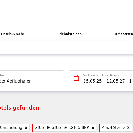
Hotels & mehr
Erlebnisreisen
Reisearte
ghafen
Wählen Sie Ihren Reisezeitraum
ger Abflughafen
15.05.25
–
12.05.27
1
tels gefunden
e Umbuchung
GT06-BR,GT06-BRE,GT06-BRP
Min. 4 Sterne