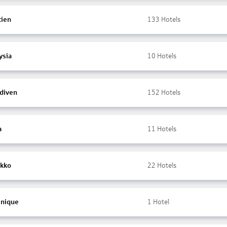
tien
133
Hotels
ysia
10
Hotels
diven
152
Hotels
a
11
Hotels
kko
22
Hotels
inique
1
Hotel