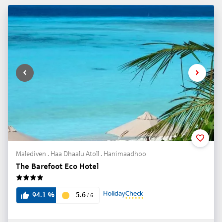
Malediven . Haa Dhaalu Atoll . Hanimaadhoo
The Barefoot Eco Hotel
4
5.6
94.1
%
/
6