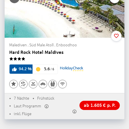
Malediven . Süd Male Atoll . Enboodhoo
Hard Rock Hotel Maldives
4
5.6
94.2
%
/
6
7 Nächte
Frühstück
ab
1.605
€
p. P.
Laut Programm
inkl. Flüge