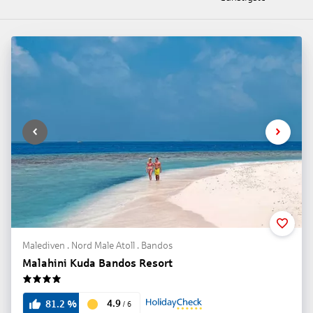
Malediven . Nord Male Atoll . Bandos
Malahini Kuda Bandos Resort
4
4.9
81.2
%
/
6