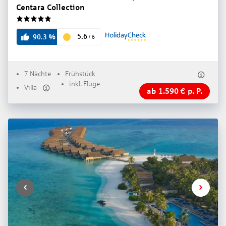
Centara Collection
5
5.6
90.3
%
/
6
7 Nächte
Frühstück
inkl. Flüge
Villa
ab
1.590
€
p. P.