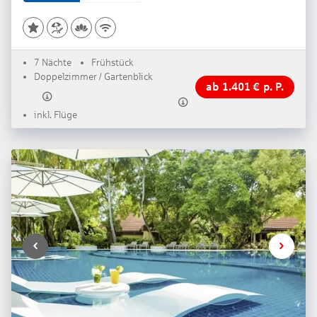
7 Nächte
Frühstück
Doppelzimmer / Gartenblick
ab
1.401
€
p. P.
inkl. Flüge