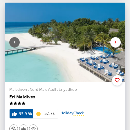
Malediven . Nord Male Atoll . Eriyadhoo
Eri Maldives
4
5.1
95.9
%
/
6