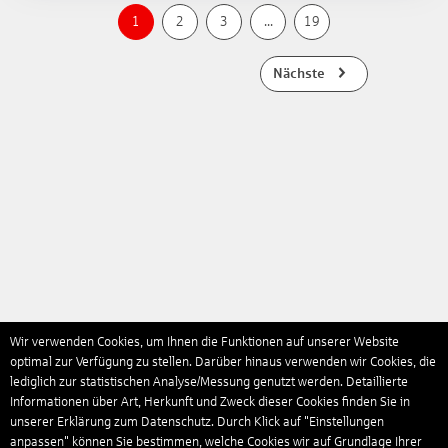
1
2
3
...
19
Nächste
Wir verwenden Cookies, um Ihnen die Funktionen auf unserer Website
optimal zur Verfügung zu stellen. Darüber hinaus verwenden wir Cookies, die
lediglich zur statistischen Analyse/Messung genutzt werden. Detaillierte
Informationen über Art, Herkunft und Zweck dieser Cookies finden Sie in
unserer Erklärung zum Datenschutz. Durch Klick auf "Einstellungen
anpassen" können Sie bestimmen, welche Cookies wir auf Grundlage Ihrer