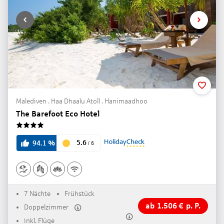
Malediven . Haa Dhaalu Atoll . Hanimaadhoo
The Barefoot Eco Hotel
4
5.6
94.1
%
/
6
7 Nächte
Frühstück
ab
1.506
€
p. P.
Doppelzimmer
inkl. Flüge