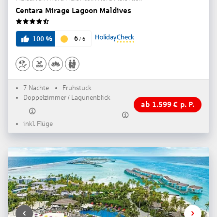
Centara Mirage Lagoon Maldives
4.5
6
100
%
/
6
7 Nächte
Frühstück
Doppelzimmer / Lagunenblick
ab
1.599
€
p. P.
inkl. Flüge