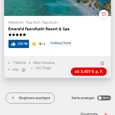
Malediven . Raa Atoll . Faarufushi
Emerald Faarufushi Resort & Spa
5
6
100
%
/
6
7 Nächte
Alles Inklusive
inkl. Flüge
Villa
ab
3.407
€
p. P.
Regionen anzeigen
Karte anzeigen
Nein
Günstigste