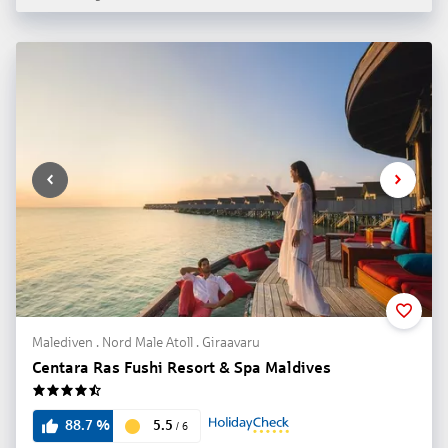
Malediven . Nord Male Atoll . Giraavaru
Centara Ras Fushi Resort & Spa Maldives
4.5
5.5
88.7
%
/
6