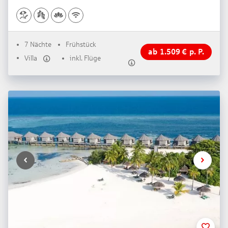
7 Nächte
Frühstück
ab
1.509
€
p. P.
Villa
inkl. Flüge