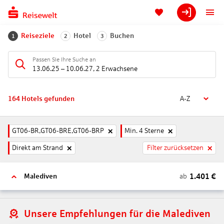
Reiseziele
Hotel
Buchen
1
2
3
Passen Sie Ihre Suche an
13.06.25
–
10.06.27
,
2 Erwachsene
164
Hotels gefunden
A-Z
GT06-BR,GT06-BRE,GT06-BRP
Min. 4 Sterne
Direkt am Strand
Filter zurücksetzen
1.401
€
ab
Malediven
Unsere Empfehlungen für die Malediven