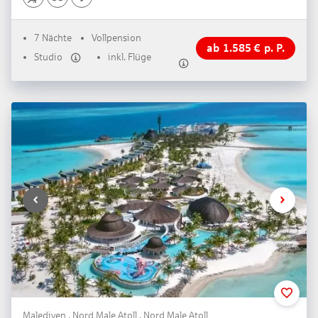
7 Nächte
Vollpension
ab
1.585
€
p. P.
Studio
inkl. Flüge
Malediven . Nord Male Atoll . Nord Male Atoll