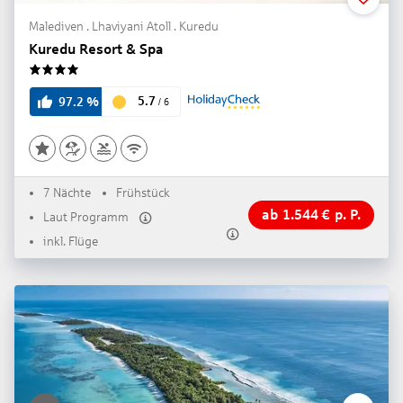
Malediven . Lhaviyani Atoll . Kuredu
Kuredu Resort & Spa
4
5.7
97.2
%
/
6
7 Nächte
Frühstück
ab
1.544
€
p. P.
Laut Programm
inkl. Flüge