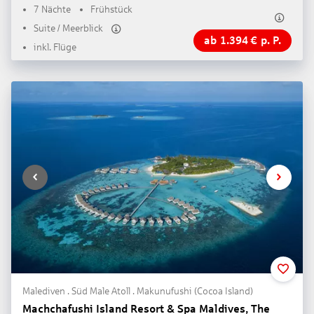
7 Nächte
Frühstück
Suite / Meerblick
ab
1.394
€
p. P.
inkl. Flüge
Malediven . Süd Male Atoll . Makunufushi (Cocoa Island)
Machchafushi Island Resort & Spa Maldives, The