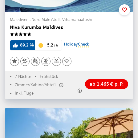
Malediven . Nord Male Atoll . Vihamanaafushi
Niva Kurumba Maldives
5
5.2
89.2
%
/
6
7 Nächte
Frühstück
ab
1.465
€
p. P.
Zimmer/Kabine/Abteil
inkl. Flüge