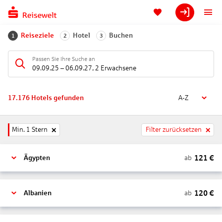
Reiseziele
Hotel
Buchen
1
2
3
Passen Sie Ihre Suche an
09.09.25
–
06.09.27
,
2 Erwachsene
17.176
Hotels gefunden
A-Z
Min. 1 Stern
Filter zurücksetzen
121
€
ab
Ägypten
120
€
ab
Albanien