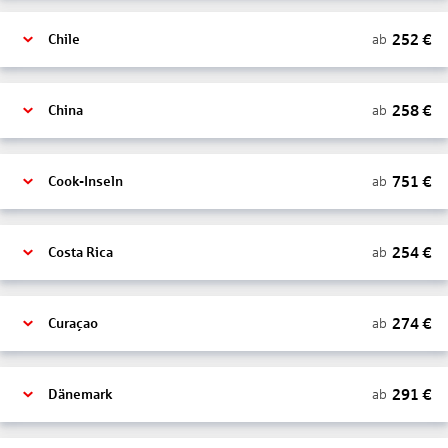
252
€
ab
Chile
258
€
ab
China
751
€
ab
Cook-Inseln
254
€
ab
Costa Rica
274
€
ab
Curaçao
291
€
ab
Dänemark