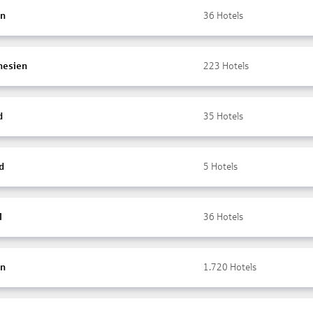
en
36
Hotels
nesien
223
Hotels
d
35
Hotels
d
5
Hotels
l
36
Hotels
en
1.720
Hotels