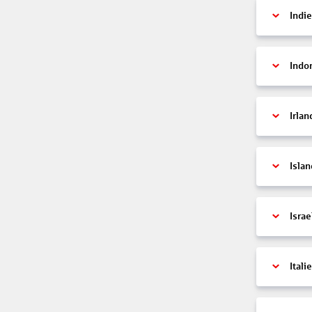
Indi
Indo
Irlan
Islan
Israe
Itali