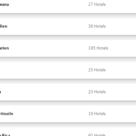
wana
27
Hotels
lien
30
Hotels
arien
195
Hotels
25
Hotels
a
23
Hotels
-Inseln
10
Hotels
a Rica
92
Hotels