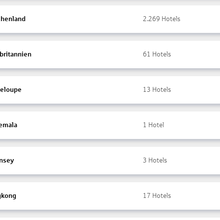
chenland
2.269
Hotels
britannien
61
Hotels
eloupe
13
Hotels
emala
1
Hotel
nsey
3
Hotels
gkong
17
Hotels