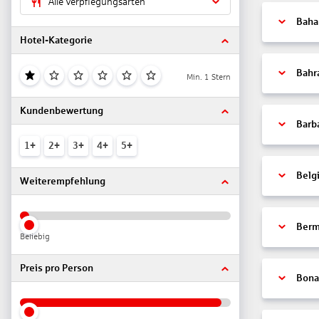
Alle Verpflegungsarten
Bah
Hotel-Kategorie
Bahr
Min. 1 Stern
Kundenbewertung
Barb
1+
2+
3+
4+
5+
Belg
Weiterempfehlung
Ber
Beliebig
Preis pro Person
Bonai