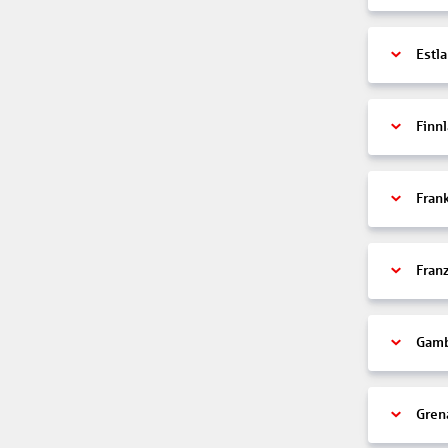
Estl
Finn
Fran
Fran
Gamb
Gren