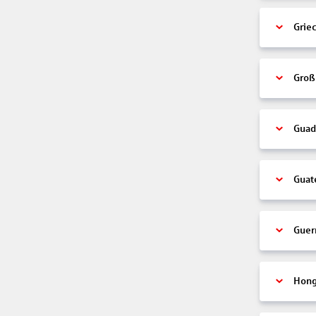
Grie
Groß
Guad
Guat
Guer
Hon