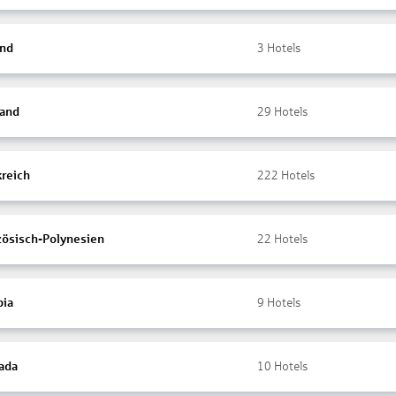
and
3
Hotels
land
29
Hotels
kreich
222
Hotels
zösisch-Polynesien
22
Hotels
ia
9
Hotels
ada
10
Hotels