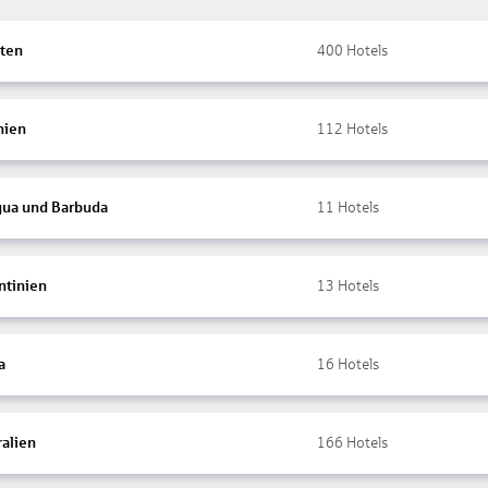
ten
400
Hotels
nien
112
Hotels
gua und Barbuda
11
Hotels
ntinien
13
Hotels
a
16
Hotels
ralien
166
Hotels