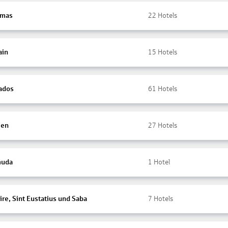
amas
22
Hotels
ain
15
Hotels
ados
61
Hotels
ien
27
Hotels
muda
1
Hotel
re, Sint Eustatius und Saba
7
Hotels