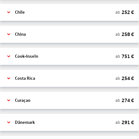
252
€
ab
Chile
258
€
ab
China
751
€
ab
Cook-Inseln
254
€
ab
Costa Rica
274
€
ab
Curaçao
291
€
ab
Dänemark