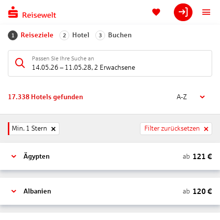
Reiseziele
Hotel
Buchen
1
2
3
Passen Sie Ihre Suche an
14.05.26
–
11.05.28
,
2 Erwachsene
17.338
Hotels gefunden
A-Z
Min. 1 Stern
Filter zurücksetzen
121
€
ab
Ägypten
120
€
ab
Albanien