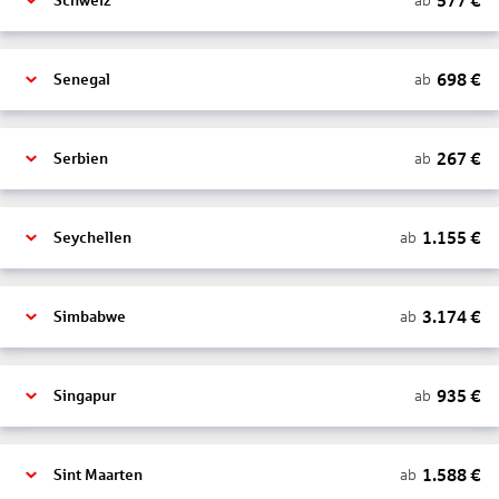
577
€
ab
Schweiz
698
€
ab
Senegal
267
€
ab
Serbien
1.155
€
ab
Seychellen
3.174
€
ab
Simbabwe
935
€
ab
Singapur
1.588
€
ab
Sint Maarten