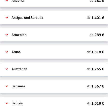
281
€
ab
Andorra
1.401
€
ab
Antigua und Barbuda
289
€
ab
Armenien
1.318
€
ab
Aruba
1.265
€
ab
Australien
1.567
€
ab
Bahamas
1.018
€
ab
Bahrain