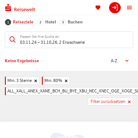
Reiseziele
Hotel
Buchen
1
2
3
Passen Sie Ihre Suche an
03.11.24
–
31.10.26
,
2 Erwachsene
Keine Ergebnisse
A-Z
Min. 3 Sterne
Min. 80%
ALL_XALL_ANEX_XANE_BCH_BU_BYE_XBU_NEC_XNEC_OGE_XOGE_SL
Filter zurücksetzen