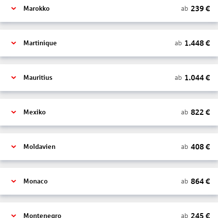
239
€
ab
Marokko
1.448
€
ab
Martinique
1.044
€
ab
Mauritius
822
€
ab
Mexiko
408
€
ab
Moldavien
864
€
ab
Monaco
245
€
ab
Montenegro