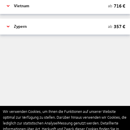
716
€
ab
Vietnam
357
€
ab
Zypern
Wir verwenden Cookies, um Ihnen die Funktionen auf unserer Website
optimal zur Verfügung zu stellen. Darüber hinaus verwenden wir Cookies, die
lediglich zur statistischen Analyse/Messung genutzt werden. Detaillierte
Informationen über Art, Herkunft und Zweck dieser Cookies finden Sie in