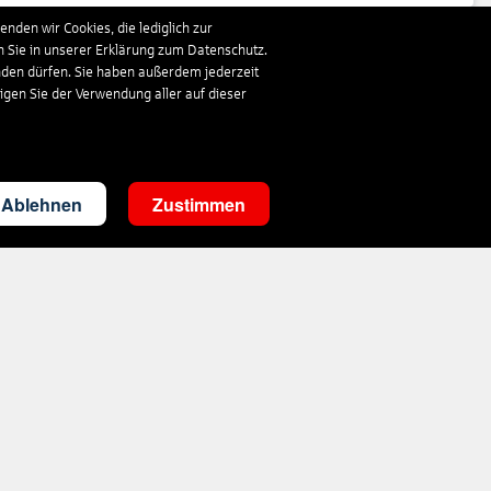
nden wir Cookies, die lediglich zur
n Sie in unserer Erklärung zum Datenschutz.
858
€
ab
nden dürfen. Sie haben außerdem jederzeit
ligen Sie der Verwendung aller auf dieser
354
€
ab
Ablehnen
Zustimmen
360
€
ab
333
€
ab
1.019
€
ab
348
€
ab