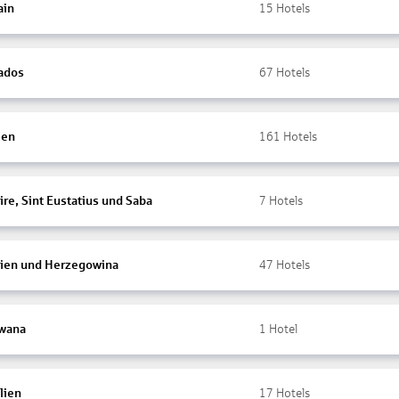
ain
15
Hotels
ados
67
Hotels
ien
161
Hotels
re, Sint Eustatius und Saba
7
Hotels
ien und Herzegowina
47
Hotels
wana
1
Hotel
lien
17
Hotels