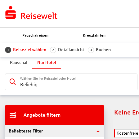
Pauschalreisen
Kreuzfahrten
Reiseziel wählen
Detailansicht
Buchen
1
2
3
Pauschal
Nur Hotel
Wählen Sie Ihr Reiseziel oder Hotel
Beliebig
Keine E
Angebote filtern
Beliebteste Filter
Kostenfrei