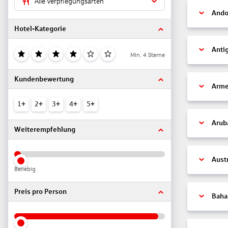
Alle Verpflegungsarten
Ando
Hotel-Kategorie
Anti
Min. 4 Sterne
Kundenbewertung
Arme
1+
2+
3+
4+
5+
Arub
Weiterempfehlung
Aust
Beliebig
Preis pro Person
Bah