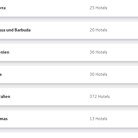
rra
25
Hotels
gua und Barbuda
20
Hotels
nien
36
Hotels
a
30
Hotels
ralien
372
Hotels
amas
13
Hotels