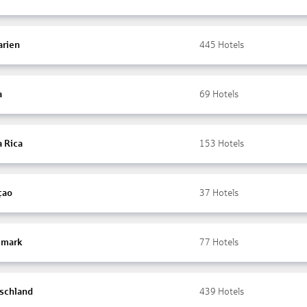
arien
445
Hotels
a
69
Hotels
a Rica
153
Hotels
çao
37
Hotels
mark
77
Hotels
schland
439
Hotels