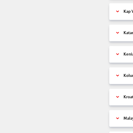
Kap 
Kata
Keni
Kolu
Kroa
Mala