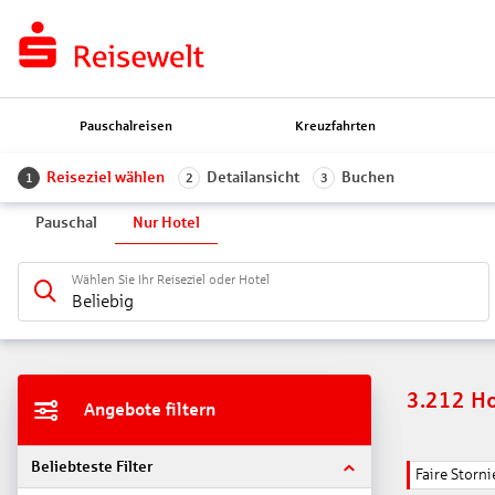
Pauschalreisen
Kreuzfahrten
Reiseziel wählen
Detailansicht
Buchen
1
2
3
Pauschal
Nur Hotel
Wählen Sie Ihr Reiseziel oder Hotel
Beliebig
3.212
Ho
Angebote filtern
Beliebteste Filter
Faire Stor