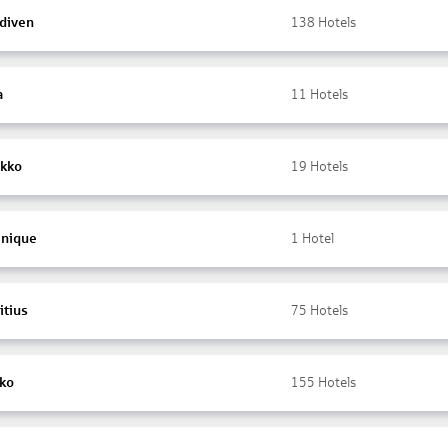
diven
138
Hotels
a
11
Hotels
kko
19
Hotels
inique
1
Hotel
itius
75
Hotels
ko
155
Hotels