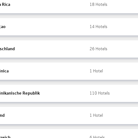
a Rica
18
Hotels
çao
14
Hotels
schland
26
Hotels
nica
1
Hotel
nikanische Republik
110
Hotels
and
1
Hotel
kreich
6
Hotels