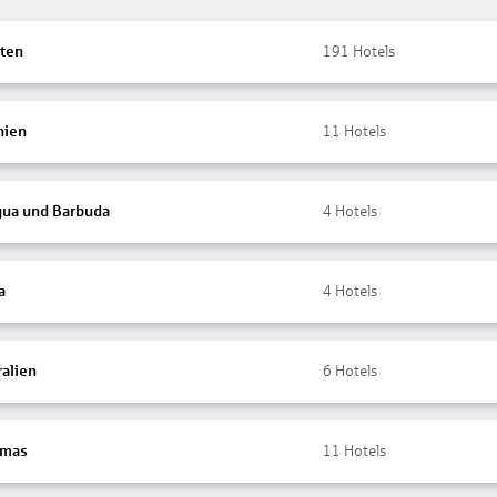
ten
191
Hotels
nien
11
Hotels
gua und Barbuda
4
Hotels
a
4
Hotels
ralien
6
Hotels
amas
11
Hotels