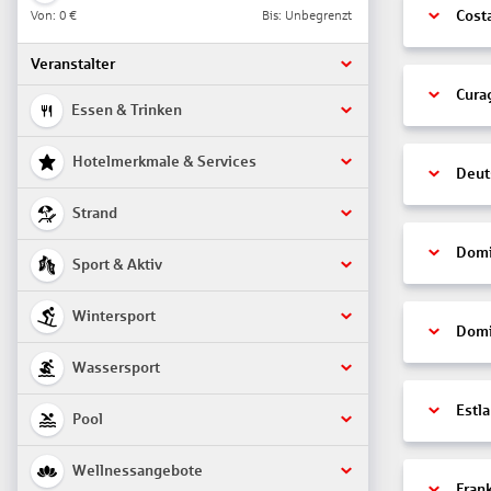
Von:
0 €
Bis: Unbegrenzt
Cost
Veranstalter
Cura
Essen & Trinken
Hotelmerkmale & Services
Deut
Strand
Domi
Sport & Aktiv
Wintersport
Domi
Wassersport
Estl
Pool
Wellnessangebote
Fran