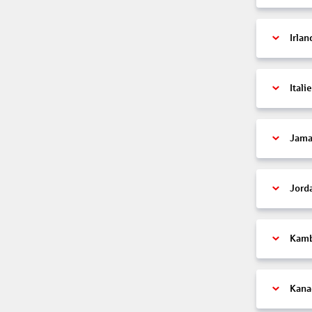
Irlan
Itali
Jama
Jord
Kam
Kana