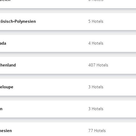
zösisch-Polynesien
5
Hotels
ada
4
Hotels
chenland
407
Hotels
eloupe
3
Hotels
en
3
Hotels
nesien
77
Hotels