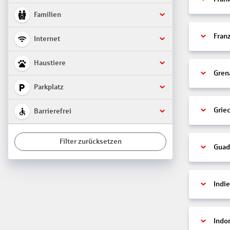
Familien
Fran
Internet
Haustiere
Gren
Parkplatz
Grie
Barrierefrei
Filter zurücksetzen
Guad
Indi
Indo