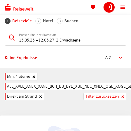
Reiseziele
Hotel
Buchen
1
2
3
Passen Sie Ihre Suche an
15.05.25
–
12.05.27
,
2 Erwachsene
Keine Ergebnisse
A-Z
Min. 4 Sterne
ALL_XALL_ANEX_XANE_BCH_BU_BYE_XBU_NEC_XNEC_OGE_XOGE_SL
Direkt am Strand
Filter zurücksetzen