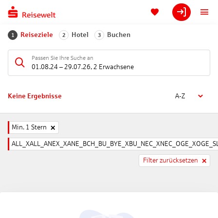
Reiseziele
Hotel
Buchen
1
2
3
Passen Sie Ihre Suche an
01.08.24
–
29.07.26
,
2 Erwachsene
Keine Ergebnisse
A-Z
Min. 1 Stern
ALL_XALL_ANEX_XANE_BCH_BU_BYE_XBU_NEC_XNEC_OGE_XOGE_SL
Filter zurücksetzen