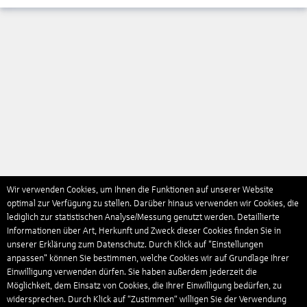
Wir verwenden Cookies, um Ihnen die Funktionen auf unserer Website
optimal zur Verfügung zu stellen. Darüber hinaus verwenden wir Cookies, die
lediglich zur statistischen Analyse/Messung genutzt werden. Detaillierte
Informationen über Art, Herkunft und Zweck dieser Cookies finden Sie in
unserer Erklärung zum Datenschutz. Durch Klick auf "Einstellungen
anpassen" können Sie bestimmen, welche Cookies wir auf Grundlage Ihrer
Einwilligung verwenden dürfen. Sie haben außerdem jederzeit die
Möglichkeit, dem Einsatz von Cookies, die Ihrer Einwilligung bedürfen, zu
widersprechen. Durch Klick auf “Zustimmen“ willigen Sie der Verwendung