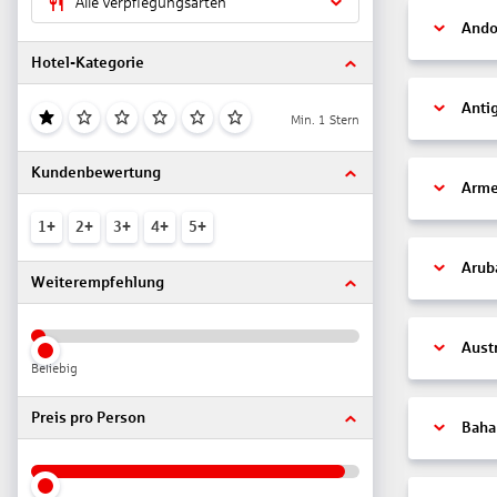
Alle Verpflegungsarten
Ando
Hotel-Kategorie
Anti
Min. 1 Stern
Kundenbewertung
Arme
1+
2+
3+
4+
5+
Arub
Weiterempfehlung
Aust
Beliebig
Preis pro Person
Bah