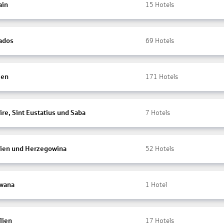
ain
15
Hotels
ados
69
Hotels
ien
171
Hotels
re, Sint Eustatius und Saba
7
Hotels
ien und Herzegowina
52
Hotels
wana
1
Hotel
lien
17
Hotels