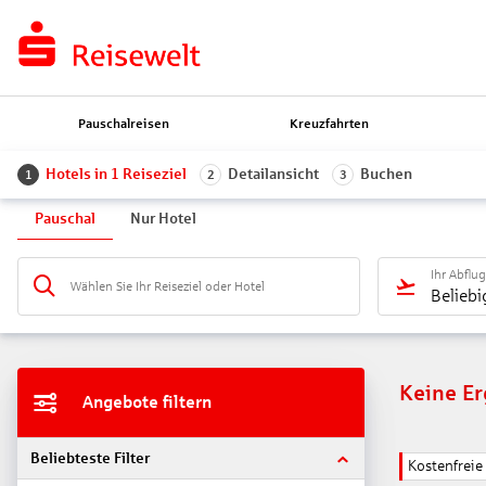
Pauschalreisen
Kreuzfahrten
Hotels in 1 Reiseziel
Detailansicht
Buchen
1
2
3
Pauschal
Nur Hotel
Ihr Abflu
Wählen Sie Ihr Reiseziel oder Hotel
Beliebi
Keine E
Angebote filtern
Beliebteste Filter
Kostenfrei