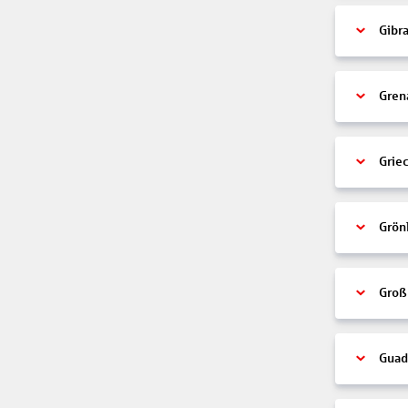
Gibra
Gren
Grie
Grön
Groß
Guad