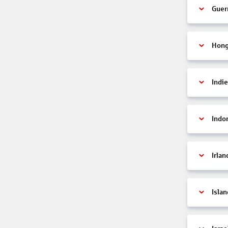
Guer
Hon
Indi
Indo
Irlan
Islan