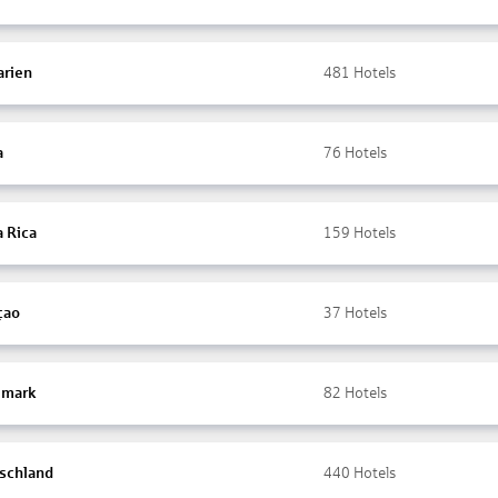
arien
481
Hotels
a
76
Hotels
a Rica
159
Hotels
çao
37
Hotels
mark
82
Hotels
schland
440
Hotels