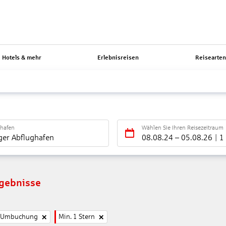
Hotels & mehr
Erlebnisreisen
Reisearte
ghafen
Wählen Sie Ihren Reisezeitraum
ger Abflughafen
08.08.24
–
05.08.26
1
rgebnisse
e Umbuchung
Min. 1 Stern