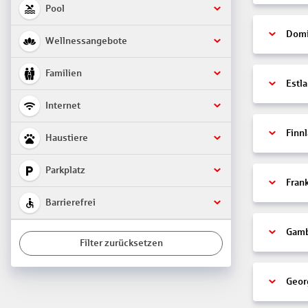
Pool
Domi
Wellnessangebote
Familien
Estl
Internet
Finn
Haustiere
Parkplatz
Fran
Barrierefrei
Gamb
Filter zurücksetzen
Geor