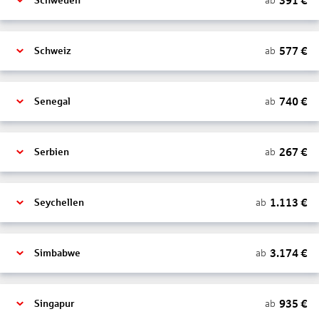
391
€
ab
Schweden
577
€
ab
Schweiz
740
€
ab
Senegal
267
€
ab
Serbien
1.113
€
ab
Seychellen
3.174
€
ab
Simbabwe
935
€
ab
Singapur