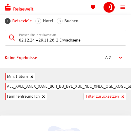
Reiseziele
Hotel
Buchen
1
2
3
Passen Sie Ihre Suche an
02.12.24
–
29.11.26
,
2 Erwachsene
Keine Ergebnisse
A-Z
Min. 1 Stern
ALL_XALL_ANEX_XANE_BCH_BU_BYE_XBU_NEC_XNEC_OGE_XOGE_SL
Familienfreundlich
Filter zurücksetzen